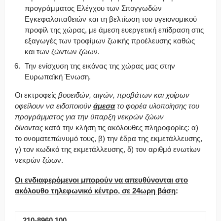
προγράμματος Ελέγχου των Σπογγωδών
Εγκεφαλοπαθειών και τη βελτίωση του υγειονομικού
προφίλ της χώρας, με άμεση ευεργετική επίδραση στις
εξαγωγές των τροφίμων ζωικής προέλευσης καθώς
και των ζώντων ζώων.
Την ενίσχυση της εικόνας της χώρας μας στην
Ευρωπαϊκή Ένωση.
Οι εκτροφείς
βοοειδών, αιγών, προβάτων και χοίρων
οφείλουν να ειδοποιούν
άμεσα
το φορέα υλοποίησης του
προγράμματος για την ύπαρξη νεκρών ζώων
δίνοντας
κατά την κλήση τις ακόλουθες πληροφορίες: α)
το ονοματεπώνυμό τους, β) την έδρα της εκμετάλλευσης,
γ) τον κωδικό της εκμετάλλευσης, δ) τον αριθμό ενωτίων
νεκρών ζώων.
Οι ενδιαφερόμενοι μπορούν να απευθύνονται στο
ακόλουθο τηλεφωνικό κέντρο, σε 24ωρη βάση
:
210-8960.100