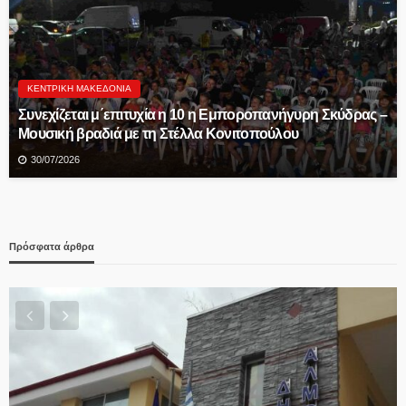
ΚΕΝΤΡΙΚΉ ΜΑΚΕΔΟΝΊΑ
Συνεχίζεται μ΄επιτυχία η 10 η Εμποροπανήγυρη Σκύδρας –
Μουσική βραδιά με τη Στέλλα Κονιτοπούλου
30/07/2026
Πρόσφατα άρθρα