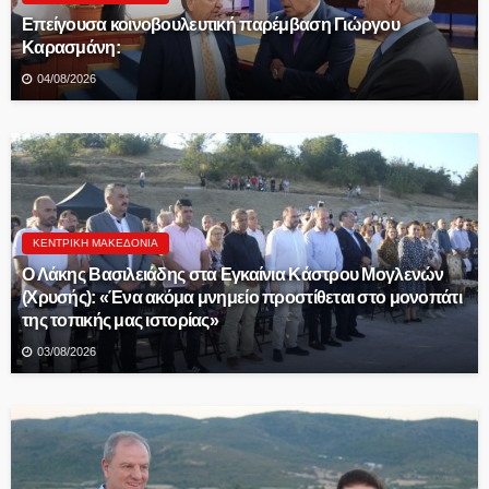
Επείγουσα κοινοβουλευτική παρέμβαση Γιώργου
Καρασμάνη:
04/08/2026
ΚΕΝΤΡΙΚΉ ΜΑΚΕΔΟΝΊΑ
Ο Λάκης Βασιλειάδης στα Εγκαίνια Κάστρου Μογλενών
(Χρυσής): «Ένα ακόμα μνημείο προστίθεται στο μονοπάτι
της τοπικής μας ιστορίας»
03/08/2026