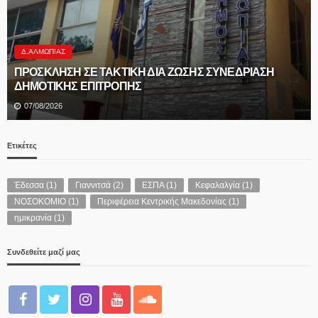
Δ.ΑΛΜΩΠΊΑΣ
ΠΡΟΣΚΛΗΣΗ ΣΕ ΤΑΚΤΙΚΗ ΔΙΑ ΖΩΣΗΣ ΣΥΝΕΔΡΙΑΣΗ
ΔΗΜΟΤΙΚΗΣ ΕΠΙΤΡΟΠΗΣ
07/08/2026
Ετικέτες
Έδεσσα
(1)
Γιαννιτσά
(2)
ΕΣΠΑ
(1)
Κεφαλαλγία
(1)
ΝΟΣΟΚΟΜΙΟ
(1)
Περιφέρεια Κεντρικής Μακεδονίας
(1)
ημικρανία
(1)
Συνδεθείτε μαζί μας