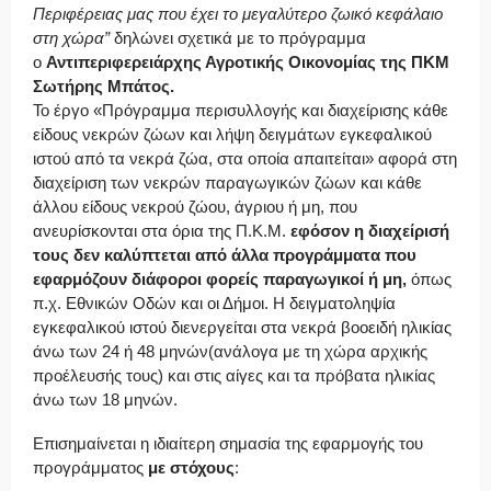
Περιφέρειας μας που έχει το μεγαλύτερο ζωικό κεφάλαιο
στη χώρα”
δηλώνει σχετικά με το πρόγραμμα
ο
Αντιπεριφερειάρχης Αγροτικής Οικονομίας της ΠΚΜ
Σωτήρης Μπάτος.
Το έργο «Πρόγραμμα περισυλλογής και διαχείρισης κάθε
είδους νεκρών ζώων και λήψη δειγμάτων εγκεφαλικού
ιστού από τα νεκρά ζώα, στα οποία απαιτείται» αφορά στη
διαχείριση των νεκρών παραγωγικών ζώων και κάθε
άλλου είδους νεκρού ζώου, άγριου ή μη, που
ανευρίσκονται στα όρια της Π.Κ.Μ.
εφόσον η διαχείρισή
τους δεν καλύπτεται από άλλα προγράμματα που
εφαρμόζουν διάφοροι φορείς παραγωγικοί ή μη,
όπως
π.χ. Εθνικών Οδών και οι Δήμοι. Η δειγματοληψία
εγκεφαλικού ιστού διενεργείται στα νεκρά βοοειδή ηλικίας
άνω των 24 ή 48 μηνών(ανάλογα με τη χώρα αρχικής
προέλευσής τους) και στις αίγες και τα πρόβατα ηλικίας
άνω των 18 μηνών.
Επισημαίνεται η ιδιαίτερη σημασία της εφαρμογής του
προγράμματος
με
στόχους
: