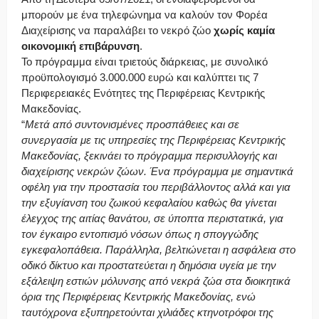
μπορούν με ένα τηλεφώνημα να καλούν τον Φορέα
Διαχείρισης να παραλάβει το νεκρό ζώο
χωρίς καμία
οικονομική επιβάρυνση
.
Το πρόγραμμα είναι τριετούς διάρκειας, με συνολικό
προϋπολογισμό 3.000.000 ευρώ και καλύπτει τις 7
Περιφερειακές Ενότητες της Περιφέρειας Κεντρικής
Μακεδονίας.
“
Μετά από συντονισμένες προσπάθειες και σε
συνεργασία με τις υπηρεσίες της Περιφέρειας Κεντρικής
Μακεδονίας, ξεκινάει το πρόγραμμα περισυλλογής και
διαχείρισης νεκρών ζώων. Ένα πρόγραμμα με σημαντικά
οφέλη για την προστασία του περιβάλλοντος αλλά και για
την εξυγίανση του ζωικού κεφαλαίου καθώς θα γίνεται
έλεγχος της αιτίας θανάτου, σε ύποπτα περιστατικά, για
τον έγκαιρο εντοπισμό νόσων όπως η σπογγώδης
εγκεφαλοπάθεια. Παράλληλα, βελτιώνεται η ασφάλεια στο
οδικό δίκτυο και προστατεύεται η δημόσια υγεία με την
εξάλειψη εστιών μόλυνσης από νεκρά ζώα στα διοικητικά
όρια της Περιφέρειας Κεντρικής Μακεδονίας, ενώ
ταυτόχρονα εξυπηρετούνται χιλιάδες κτηνοτρόφοι της