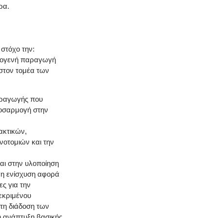
ρα.
στόχο την:
ωτογενή παραγωγή
 στον τομέα των
αραγωγής που
ροσαρμογή στην
ακτικών,
νοτομιών και την
αι στην υλοποίηση
, η ενίσχυση αφορά
ες για την
εκριμένου
στη διάδοση των
η ανάπτυξη βασικής