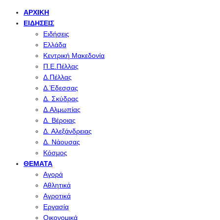
ΑΡΧΙΚΉ
ΕΙΔΉΣΕΙΣ
Ειδήσεις
Ελλάδα
Κεντρική Μακεδονία
Π.Ε.Πέλλας
Δ.Πέλλας
Δ.Έδεσσας
Δ. Σκύδρας
Δ.Αλμωπίας
Δ. Βέροιας
Δ. Αλεξάνδρειας
Δ. Νάουσας
Κόσμος
ΘΈΜΑΤΑ
Αγορά
Αθλητικά
Αγροτικά
Εργασία
Οικονομικά