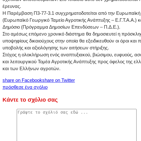
έρευνας.
Η Παρέμβαση Π3-77-3.1 συγχρηματοδοτείται από την Ευρωπαϊκ
(Ευρωπαϊκό Γεωργικό Ταμείο Αγροτικής Ανάπτυξης – Ε.Γ.Τ.Α.Α.) κ
Δημόσιο (Πρόγραμμα Δημοσίων Επενδύσεων – Π.Δ.Ε.).
Στο αμέσως επόμενο χρονικό διάστημα θα δημοσιευτεί η πρόσκλη
υποψηφίους δικαιούχους στην οποία θα εξειδικευθούν οι όροι και
υποβολής και αξιολόγησης των αιτήσεων στήριξης.
Στόχος η ολοκλήρωση ενός αναπτυξιακού, βιώσιμου, ευφυούς, α
και λειτουργικού Τομέα Αγροτικής Ανάπτυξης προς όφελος της ελλ
και των Ελλήνων αγροτών.
share on Facebook
share on Twitter
πρόσθεσε ένα σχόλιο
Κάντε το σχόλιο σας