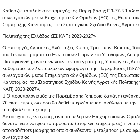
Καθορίζει το πλαίσιο εφαρμογής της Παρέμβασης Π3-77-3.1 «Αν
συνεργασιών μέσω Επιχειρησιακών Ομάδων (ΕΟ) της Ευρωπαϊκ
Σύμπραξης Καινοτομίας, του Στρατηγικού Σχεδίου Κοινής Αγροτικ
Πολιτικής της Ελλάδας (ΣΣ ΚΑΠ) 2023-2027»
Ο Υπουργός Αγροτικής Ανάπτυξης &amp; Τροφίμων, Κώστας Τσιά
του Γενικού Γραμματέα Ενωσιακών Πόρων και Υποδομών, Δημήτ
Παπαγιαννίδη, ανακοινώνουν την υπογραφή της Υπουργικής Από
καθορισμό των λεπτομερειών εφαρμογής της Παρέμβασης Π3-77
συνεργασιών μέσω Επιχειρησιακών Ομάδων (ΕΟ) της Ευρωπαϊκ
Καινοτομίας, του Στρατηγικού Σχεδίου Κοινής Αγροτικής Πολιτικής
ΚΑΠ) 2023-2027».
 Ο προϋπολογισμός της Παρέμβασης (δημόσια δαπάνη) ανέρχετ
70 εκατ. ευρώ, ωστόσο θα δοθεί υπερδέσμευση, ανάλογα με την
υπερβάλλουσα ζήτηση.
Δικαιούχοι της ενίσχυσης είναι τα μέλη των Επιχειρησιακών Ομάδ
δύναται να είναι φυσικά πρόσωπα (ατομικές επιχειρήσεις) ή νομ
οποιασδήποτε μορφής τα οποία συνδέονται μεταξύ τους με συμφω
συνεργασίας.