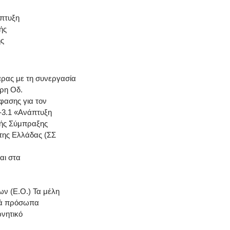
άπτυξη
ής
ής
ρας με τη συνεργασία
ρη Οδ.
φασης για τον
-3.1 «Ανάπτυξη
ής Σύμπραξης
 της Ελλάδας (ΣΣ
αι στα
ων (Ε.Ο.) Τα μέλη
ικά πρόσωπα
νητικό