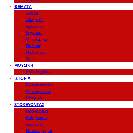
Κόσμος
ΘΈΜΑΤΑ
Αγορά
Αθλητικά
Αγροτικά
Εργασία
Οικονομικά
Πολιτική
Πολιτισμός
Υγεία
ΜΟΥΣΙΚΉ
Καλλιτεχνικά
ΙΣΤΟΡΊΑ
Εγκαταστάσεις
Φωτογραφίες
Ιστορικό
ΣΤΟΧΕΎΟΝΤΑΣ
Πρόγραμμα
Εκδηλώσεις
Ακροατές
Η Περιοχη μας