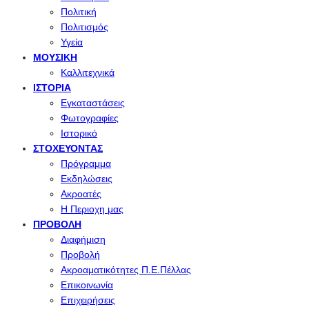
Πολιτική
Πολιτισμός
Υγεία
ΜΟΥΣΙΚΉ
Καλλιτεχνικά
ΙΣΤΟΡΊΑ
Εγκαταστάσεις
Φωτογραφίες
Ιστορικό
ΣΤΟΧΕΎΟΝΤΑΣ
Πρόγραμμα
Εκδηλώσεις
Ακροατές
Η Περιοχη μας
ΠΡΟΒΟΛΉ
Διαφήμιση
Προβολή
Ακροαματικότητες Π.Ε.Πέλλας
Επικοινωνία
Επιχειρήσεις