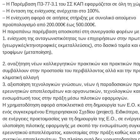
– Η Παρέμβαση Π3-77-3.1 του ΣΣ ΚΑΠ εφαρμόζεται σε όλη τη χώ
– Η ένταση της ενίσχυσης ανέρχεται στο 100%.
– Η ενίσχυση αφορά σε αιτήσεις στήριξης με συνολικό αιτούμενο
προϋπολογισμό από 200.000€ έως 500.000€.
Η παραπάνω παρέμβαση αποσκοπεί στη συνεργασία φορέων με 
1. ενίσχυση της ανταγωνιστικότητας των επιχειρήσεων στην πρ
(γεωργικές/κτηνοτροφικές εκμεταλλεύσεις), στο δασικό τομέα και
τροφίμων (μεταποίηση),
2. αναζήτηση νέων καλλιεργητικών πρακτικών και πρακτικών π
συμβάλλουν στην προστασία του περιβάλλοντος αλλά και την π
κλιματική αλλαγή
3. αξιοποίηση τεχνολογικών γνώσεων, νέων ή παραδοσιακών πρ
ερευνητικών αποτελεσμάτων και οργανωτικών, τεχνολογικών και
ενσωμάτωσή τους στην πράξη μέσω πιλοτικών εφαρμογών.
Η χρηματοδότηση αφορά αποκλειστικά στη δημιουργία των Ε.Ο. κ
ενός συγκεκριμένου Επιχειρησιακού Σχεδίου (project). Ειδικότερα
σε ενέργειες προετοιμασίας για τη δημιουργία της Ε.Ο., σε ενέργει
υλοποίηση πιλοτικής εφαρμογής με σκοπό την ενσωμάτωση συγκ
ερευνητικού αποτελέσματος, καινοτομίας στην πράξη καθώς και 
σχετικών αποτελεσμάτων. Στο πλαίσιο αυτό δεν χρηματοδοτείται 