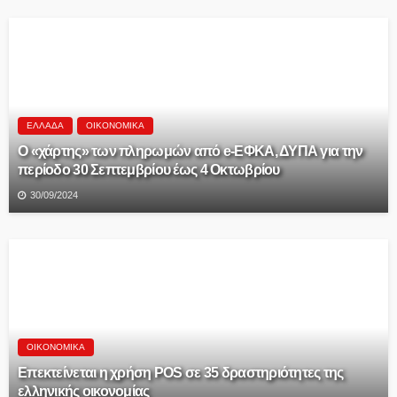
ΕΛΛΆΔΑ
ΟΙΚΟΝΟΜΙΚΆ
Ο «χάρτης» των πληρωμών από e-ΕΦΚΑ, ΔΥΠΑ για την
περίοδο 30 Σεπτεμβρίου έως 4 Οκτωβρίου
30/09/2024
ΟΙΚΟΝΟΜΙΚΆ
Επεκτείνεται η χρήση POS σε 35 δραστηριότητες της
ελληνικής οικονομίας