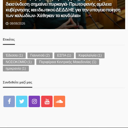
διασύνδεση σημαίνει πυρκαγιά- Πρωτοφανής αμέλεια
κυβέρνησης και ιδιωτικού ΔΕΔΔΗΕ για την υπογειοποίηση
των καλωδίων- Χάθηκαν τα κονδύλια»
08/08/2026
Ετικέτες
Έδεσσα
(1)
Γιαννιτσά
(2)
ΕΣΠΑ
(1)
Κεφαλαλγία
(1)
ΝΟΣΟΚΟΜΙΟ
(1)
Περιφέρεια Κεντρικής Μακεδονίας
(1)
ημικρανία
(1)
Συνδεθείτε μαζί μας