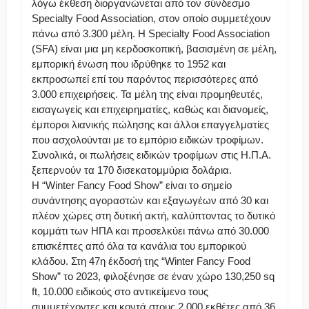
λόγω έκθεση διοργανώνεται από τον σύνδεσμο
Specialty Food Association, στον οποίο συμμετέχουν
πάνω από 3.300 μέλη. Η Specialty Food Association
(SFA) είναι μια μη κερδοσκοπική, βασισμένη σε μέλη,
εμπορική ένωση που ιδρύθηκε το 1952 και
εκπροσωπεί επί του παρόντος περισσότερες από
3.000 επιχειρήσεις. Τα μέλη της είναι προμηθευτές,
εισαγωγείς και επιχειρηματίες, καθώς και διανομείς,
έμποροι λιανικής πώλησης και άλλοι επαγγελματίες
που ασχολούνται με το εμπόριο ειδικών τροφίμων.
Συνολικά, οι πωλήσεις ειδικών τροφίμων στις Η.Π.Α.
ξεπερνούν τα 170 δισεκατομμύρια δολάρια.
Η “Winter Fancy Food Show” είναι το σημείο
συνάντησης αγοραστών και εξαγωγέων από 30 και
πλέον χώρες στη δυτική ακτή, καλύπτοντας το δυτικό
κομμάτι των ΗΠΑ και προσελκύει πάνω από 30.000
επισκέπτες από όλα τα κανάλια του εμπορικού
κλάδου. Στη 47η έκδοσή της “Winter Fancy Food
Show” το 2023, φιλοξένησε σε έναν χώρο 130,250 sq
ft, 10.000 ειδικούς στο αντικείμενο τους
συμμετέχοντες και κοντά στους 2.000 εκθέτες από 36