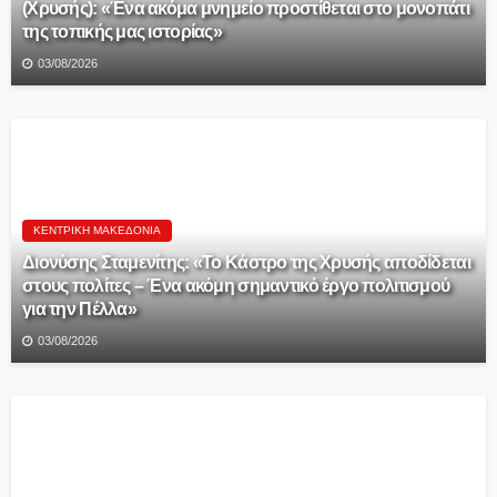
(Χρυσής): «Ένα ακόμα μνημείο προστίθεται στο μονοπάτι
της τοπικής μας ιστορίας»
03/08/2026
ΚΕΝΤΡΙΚΉ ΜΑΚΕΔΟΝΊΑ
Διονύσης Σταμενίτης: «Το Κάστρο της Χρυσής αποδίδεται
στους πολίτες – Ένα ακόμη σημαντικό έργο πολιτισμού
για την Πέλλα»
03/08/2026