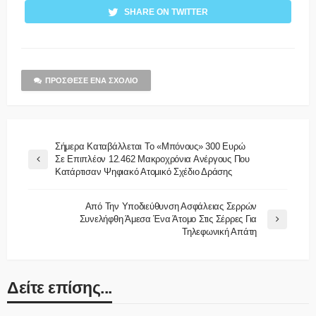
SHARE ON TWITTER
ΠΡΌΣΘΕΣΕ ΈΝΑ ΣΧΌΛΙΟ
Σήμερα Καταβάλλεται Το «μπόνους» 300 Ευρώ
Σε Επιπλέον 12.462 Μακροχρόνια Ανέργους Που
Κατάρτισαν Ψηφιακό Ατομικό Σχέδιο Δράσης
Από Την Υποδιεύθυνση Ασφάλειας Σερρών
Συνελήφθη Άμεσα Ένα Άτομο Στις Σέρρες Για
Τηλεφωνική Απάτη
Δείτε επίσης...