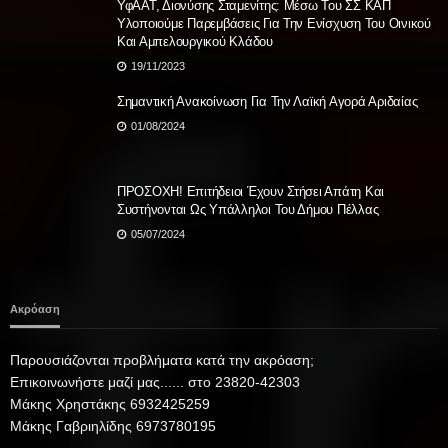
ΥφΑΑΤ, Διονύσης Σταμενίτης: Μέσω Του ΣΣ ΚΑΠ
Υλοποιούμε Παρεμβάσεις Για Την Ενίσχυση Του Οινικού
Και Αμπελουργικού Κλάδου
19/11/2023
Σημαντική Ανακοίνωση Για Την Λαϊκή Αγορά Αριδαίας
01/08/2024
ΠΡΟΣΟΧΗ! Επιτήδειοι Έχουν Στήσει Απάτη Και
Συστήνονται Ως Υπάλληλοι Του Δήμου Πέλλας
05/07/2024
Ακρόαση
Παρουσιάζονται προβλήματα κατά την ακρόαση;
Επικοινωνήστε μαζί μας...... στο 23820-42303
Μάκης Χρηστάκης 6932425259
Μάκης Γαβριηλίδης 6973780195