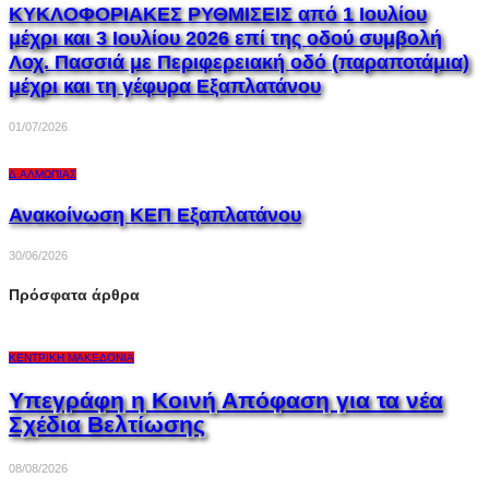
ΚΥΚΛΟΦΟΡΙΑΚΕΣ ΡΥΘΜΙΣΕΙΣ από 1 Ιουλίου
μέχρι και 3 Ιουλίου 2026 επί της οδού συμβολή
Λοχ. Πασσιά με Περιφερειακή οδό (παραποτάμια)
μέχρι και τη γέφυρα Εξαπλατάνου
01/07/2026
Δ.ΑΛΜΩΠΊΑΣ
Ανακοίνωση ΚΕΠ Εξαπλατάνου
30/06/2026
Πρόσφατα άρθρα
ΚΕΝΤΡΙΚΉ ΜΑΚΕΔΟΝΊΑ
Υπεγράφη η Κοινή Απόφαση για τα νέα
Σχέδια Βελτίωσης
08/08/2026