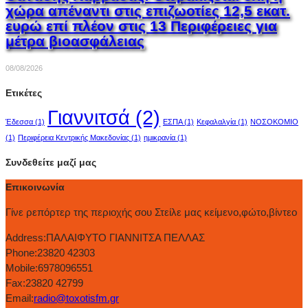
χώρα απέναντι στις επιζωοτίες 12,5 εκατ.
ευρώ επί πλέον στις 13 Περιφέρειες για
μέτρα βιοασφάλειας
08/08/2026
Ετικέτες
Γιαννιτσά
(2)
Έδεσσα
(1)
ΕΣΠΑ
(1)
Κεφαλαλγία
(1)
ΝΟΣΟΚΟΜΙΟ
(1)
Περιφέρεια Κεντρικής Μακεδονίας
(1)
ημικρανία
(1)
Συνδεθείτε μαζί μας
Επικοινωνία
Γίνε ρεπόρτερ της περιοχής σου Στείλε μας κείμενο,φώτο,βίντεο
Address:
ΠΑΛΑΙΦΥΤΟ ΓΙΑΝΝΙΤΣΑ ΠΕΛΛΑΣ
Phone:
23820 42303
Mobile:
6978096551
Fax:
23820 42799
Email:
radio@toxotisfm.gr