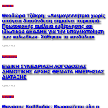
ΠΟΛΙΤΙΚΉ
Θεοδώρα Τζάκρη: «Ανεμογεννήτρια χωρίς
υπόγεια διασύνδεση σημαίνει πυρκαγιά-
Πρωτοφανής αμέλεια κυβέρνησης και
ιδιωτικού ΔΕΔΔΗΕ για την υπογειοποίηση
των καλωδίων- Χάθηκαν τα κονδύλια»
08/08/2026
Δ.ΑΛΜΩΠΊΑΣ
ΕΙΔΙΚΗ ΣΥΝΕΔΡΙΑΣΗ ΛΟΓΟΔΟΣΙΑΣ
ΔΗΜΟΤΙΚΗΣ ΑΡΧΗΣ ΘΕΜΑΤΑ ΗΜΕΡΗΣΙΑΣ
ΔΙΑΤΑΞΗΣ
08/08/2026
ΑΓΡΟΤΙΚΆ
Θανάσης Καββαδάς: Θωρακίζεται όλη η