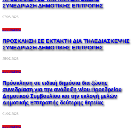
ΣΥΝΕΔΡΙΑΣΗ ΔΗΜΟΤΙΚΗΣ ΕΠΙΤΡΟΠΗΣ
07/08/2026
Δ.ΑΛΜΩΠΊΑΣ
ΠΡΟΣΚΛΗΣΗ ΣΕ EKTAKTH ΔΙΑ ΤΗΛΕΔΙΑΣΚΕΨΗΣ
ΣΥΝΕΔΡΙΑΣΗ ΔΗΜΟΤΙΚΗΣ ΕΠΙΤΡΟΠΗΣ
25/07/2026
Δ.ΑΛΜΩΠΊΑΣ
Πρόσκληση σε ειδική δημόσια δια ζώσης
συνεδρίαση για την ανάδειξη νέου Προεδρείου
Δημοτικού Συμβουλίου και την εκλογή μελών
Δημοτικής Επιτροπής δεύτερης θητείας
01/07/2026
Δ.ΑΛΜΩΠΊΑΣ