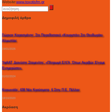
Website:
www.toxotisfm.gr
Δημοφιλή άρθρα
Γιώργος Καρασμάνης: Στο Παραδοσιακό «Κουρμπάνι Στο Θεοδωράκι,
Αλμωπίας
19/01/2026
ΥφΑΑΤ, Διονύσης Σταμενίτης: «Πληρωμή ΕΛΓΑ, Όπως Ακριβώς Είχαμε
Ενημερώσει».
01/02/2024
Κορωνοϊός: 438 Νέα Κρούσματα, 6 Στην Π.Ε. Πέλλας
18/10/2020
Ακρόαση