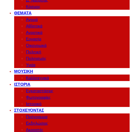
Δ. Νάουσας
Κόσμος
ΘΈΜΑΤΑ
Αγορά
Αθλητικά
Αγροτικά
Εργασία
Οικονομικά
Πολιτική
Πολιτισμός
Υγεία
ΜΟΥΣΙΚΉ
Καλλιτεχνικά
ΙΣΤΟΡΊΑ
Εγκαταστάσεις
Φωτογραφίες
Ιστορικό
ΣΤΟΧΕΎΟΝΤΑΣ
Πρόγραμμα
Εκδηλώσεις
Ακροατές