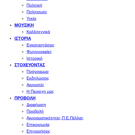
Πολιτική
Πολιτισμός
Υγεία
ΜΟΥΣΙΚΉ
Καλλιτεχνικά
ΙΣΤΟΡΊΑ
Εγκαταστάσεις
Φωτογραφίες
Ιστορικό
ΣΤΟΧΕΎΟΝΤΑΣ
Πρόγραμμα
Εκδηλώσεις
Ακροατές
Η Περιοχη μας
ΠΡΟΒΟΛΉ
Διαφήμιση
Προβολή
Ακροαματικότητες Π.Ε.Πέλλας
Επικοινωνία
Επιχειρήσεις