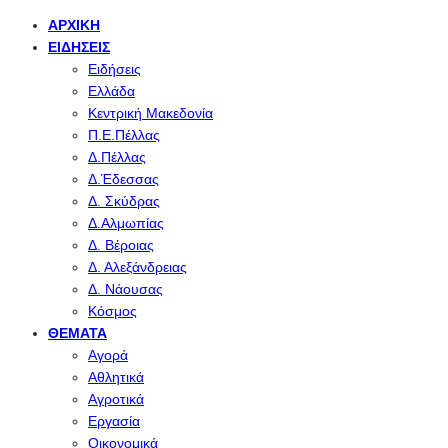
ΑΡΧΙΚΉ
ΕΙΔΉΣΕΙΣ
Ειδήσεις
Ελλάδα
Κεντρική Μακεδονία
Π.Ε.Πέλλας
Δ.Πέλλας
Δ.Έδεσσας
Δ. Σκύδρας
Δ.Αλμωπίας
Δ. Βέροιας
Δ. Αλεξάνδρειας
Δ. Νάουσας
Κόσμος
ΘΈΜΑΤΑ
Αγορά
Αθλητικά
Αγροτικά
Εργασία
Οικονομικά