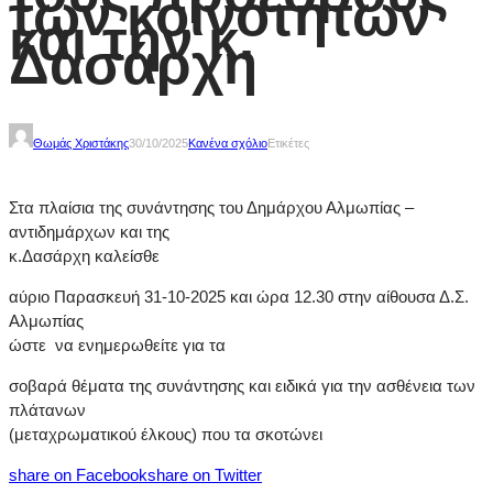
των κοινοτήτων
και την κ.
Δασάρχη
Θωμάς Χριστάκης
30/10/2025
Κανένα σχόλιο
Ετικέτες
Στα πλαίσια της συνάντησης του Δημάρχου Αλμωπίας –
αντιδημάρχων και της
κ.Δασάρχη καλείσθε
αύριο Παρασκευή 31-10-2025 και ώρα 12.30 στην αίθουσα Δ.Σ.
Αλμωπίας
ώστε να ενημερωθείτε για τα
σοβαρά θέματα της συνάντησης και ειδικά για την ασθένεια των
πλάτανων
(μεταχρωματικού έλκους) που τα σκοτώνει
share on Facebook
share on Twitter