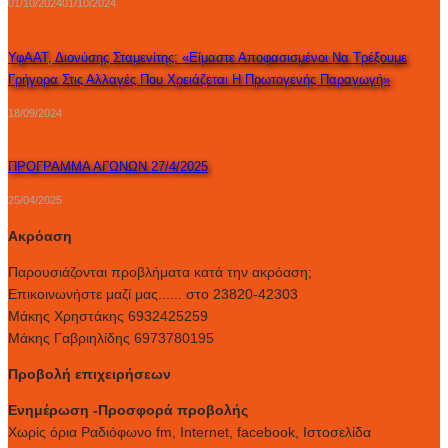
01/10/2024
01/10/2024
ΥφΑΑΤ, Διονύσης Σταμενίτης: «Είμαστε Αποφασισμένοι Να Τρέξουμε
Γρήγορα Στις Αλλαγές Που Χρειάζεται Η Πρωτογενής Παραγωγή»
18/09/2024
ΠΡΟΓΡΑΜΜΑ ΑΓΩΝΩΝ 27/4/2025
25/04/2025
Ακρόαση
Παρουσιάζονται προβλήματα κατά την ακρόαση;
Επικοινωνήστε μαζί μας...... στο 23820-42303
Μάκης Χρηστάκης 6932425259
Μάκης Γαβριηλίδης 6973780195
Προβολή επιχειρήσεων
Ενημέρωση -Προσφορά προβολής
Xωρίς όρια Ραδιόφωνο fm, Internet, facebook, Ιστοσελίδα