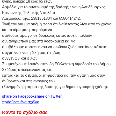
υγιής, ηλικίας 18 έως 65 ετών.
Αρμόδια για το συντονισμό της δράσης είναι η Αντιδήμαρχος
Κοινωνικής Πολιτικής Νικολέτα
Λαζαρίδου, τηλ.: 2381351804 και 6980414242.
Τονίζεται για μια ακόμη φορά ότι διαθέτοντας λίγο από το χρόνο
και το αίμα μας μπορούμε να
σταθούμε αρωγοί σε δύσκολες καταστάσεις πολλών
συνανθρώπων μας στα νοσοκομεία και να
συμβάλουμε προκειμένου να σωθούν ζωές που ίσως κάποια
στιγμή να είναι η δική μας ή η ζωή
συγγενών και φίλων.
Συμμετέχουμε λοιπόν στην 8η Εθελοντική Αιμοδοσία του Δήμου
Σκύδρας αποδεικνύοντας έτσι
έμπρακτα το σεβασμό, τη φροντίδα και την αγάπη μας στον
άνθρωπο και στις ανάγκες του.
(Συνημμένη η αφίσα της δράσης, για δημοσιογραφική χρήση).
share on Facebook
share on Twitter
πρόσθεσε ένα σχόλιο
Κάντε το σχόλιο σας