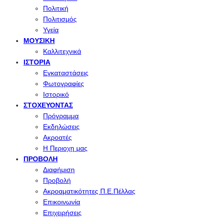
Πολιτική
Πολιτισμός
Υγεία
ΜΟΥΣΙΚΉ
Καλλιτεχνικά
ΙΣΤΟΡΊΑ
Εγκαταστάσεις
Φωτογραφίες
Ιστορικό
ΣΤΟΧΕΎΟΝΤΑΣ
Πρόγραμμα
Εκδηλώσεις
Ακροατές
Η Περιοχη μας
ΠΡΟΒΟΛΉ
Διαφήμιση
Προβολή
Ακροαματικότητες Π.Ε.Πέλλας
Επικοινωνία
Επιχειρήσεις