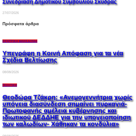
Συνεδρίαση Δημοτικού Συμβουλίου Σκύδρας
27/07/2026
Πρόσφατα άρθρα
ΚΕΝΤΡΙΚΉ ΜΑΚΕΔΟΝΊΑ
Υπεγράφη η Κοινή Απόφαση για τα νέα
Σχέδια Βελτίωσης
08/08/2026
ΠΟΛΙΤΙΚΉ
Θεοδώρα Τζάκρη: «Ανεμογεννήτρια χωρίς
υπόγεια διασύνδεση σημαίνει πυρκαγιά-
Πρωτοφανής αμέλεια κυβέρνησης και
ιδιωτικού ΔΕΔΔΗΕ για την υπογειοποίηση
των καλωδίων- Χάθηκαν τα κονδύλια»
08/08/2026