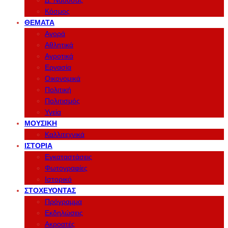
Δ. Νάουσας
Κόσμος
ΘΈΜΑΤΑ
Αγορά
Αθλητικά
Αγροτικά
Εργασία
Οικονομικά
Πολιτική
Πολιτισμός
Υγεία
ΜΟΥΣΙΚΉ
Καλλιτεχνικά
ΙΣΤΟΡΊΑ
Εγκαταστάσεις
Φωτογραφίες
Ιστορικό
ΣΤΟΧΕΎΟΝΤΑΣ
Πρόγραμμα
Εκδηλώσεις
Ακροατές