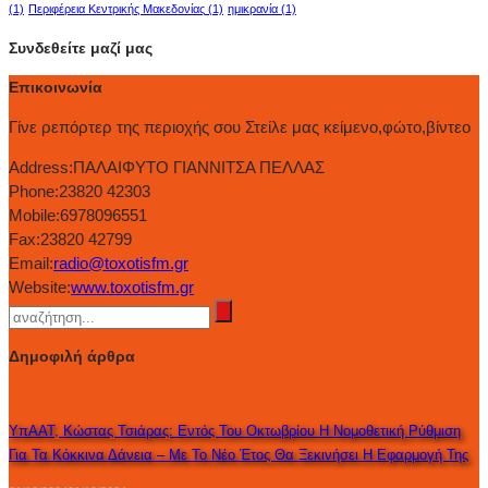
(1)
Περιφέρεια Κεντρικής Μακεδονίας
(1)
ημικρανία
(1)
Συνδεθείτε μαζί μας
Επικοινωνία
Γίνε ρεπόρτερ της περιοχής σου Στείλε μας κείμενο,φώτο,βίντεο
Address:
ΠΑΛΑΙΦΥΤΟ ΓΙΑΝΝΙΤΣΑ ΠΕΛΛΑΣ
Phone:
23820 42303
Mobile:
6978096551
Fax:
23820 42799
Email:
radio@toxotisfm.gr
Website:
www.toxotisfm.gr
Δημοφιλή άρθρα
ΥπΑΑΤ, Κώστας Τσιάρας: Εντός Του Οκτωβρίου Η Νομοθετική Ρύθμιση
Για Τα Κόκκινα Δάνεια – Με Το Νέο Έτος Θα Ξεκινήσει Η Εφαρμογή Της