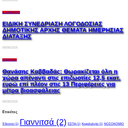
Δ.ΑΛΜΩΠΊΑΣ
ΕΙΔΙΚΗ ΣΥΝΕΔΡΙΑΣΗ ΛΟΓΟΔΟΣΙΑΣ
ΔΗΜΟΤΙΚΗΣ ΑΡΧΗΣ ΘΕΜΑΤΑ ΗΜΕΡΗΣΙΑΣ
ΔΙΑΤΑΞΗΣ
08/08/2026
ΑΓΡΟΤΙΚΆ
Θανάσης Καββαδάς: Θωρακίζεται όλη η
χώρα απέναντι στις επιζωοτίες 12,5 εκατ.
ευρώ επί πλέον στις 13 Περιφέρειες για
μέτρα βιοασφάλειας
08/08/2026
Ετικέτες
Γιαννιτσά
(2)
Έδεσσα
(1)
ΕΣΠΑ
(1)
Κεφαλαλγία
(1)
ΝΟΣΟΚΟΜΙΟ