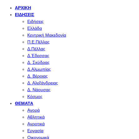
ΑΡΧΙΚΉ
ΕΙΔΉΣΕΙΣ
Ειδήσεις
Ελλάδα
Κεντρική Μακεδονία
Π.Ε.Πέλλας
Δ.Πέλλας
Δ.Έδεσσας
Δ. Σκύδρας
Δ.Αλμωπίας
Δ. Βέροιας
Δ. Αλεξάνδρειας
Δ. Νάουσας
Κόσμος
ΘΈΜΑΤΑ
Αγορά
Αθλητικά
Αγροτικά
Εργασία
Οικονομικά