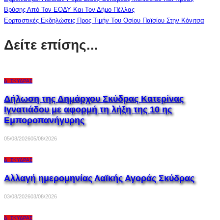
Βρύσης Από Τον ΕΟΔΥ Και Τον Δήμο Πέλλας
Εορταστικές Εκδηλώσεις Προς Τιμήν Του Οσίου Παϊσίου Στην Κόνιτσα
Δείτε επίσης...
Δ. ΣΚΎΔΡΑΣ
Δήλωση της Δημάρχου Σκύδρας Κατερίνας
Ιγνατιάδου με αφορμή τη λήξη της 10 ης
Εμποροπανήγυρης
05/08/2026
05/08/2026
Δ. ΣΚΎΔΡΑΣ
Αλλαγή ημερομηνίας Λαϊκής Αγοράς Σκύδρας
03/08/2026
03/08/2026
Δ. ΣΚΎΔΡΑΣ