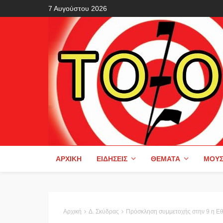
7 Αυγούστου 2026
ΑΡΧΙΚΉ
ΕΙΔΉΣΕΙΣ
ΘΈΜΑΤΑ
ΜΟΥΣ
Αρχική
Δ. Σκύδρας
Πρόσκληση συμμετοχής στην 9 η Εθ