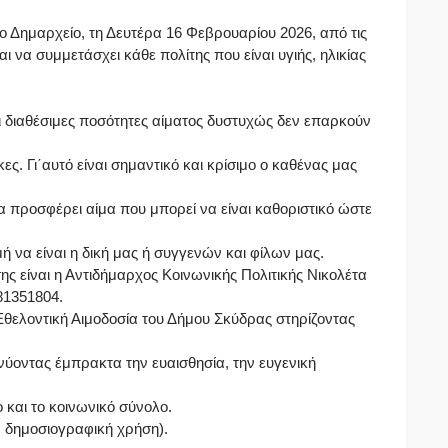
ο Δημαρχείο, τη Δευτέρα 16 Φεβρουαρίου 2026, από τις
ται να συμμετάσχει κάθε πολίτης που είναι υγιής, ηλικίας
οι διαθέσιμες ποσότητες αίματος δυστυχώς δεν επαρκούν
ς. Γι΄αυτό είναι σημαντικό και κρίσιμο ο καθένας μας
 να προσφέρει αίμα που μπορεί να είναι καθοριστικό ώστε
 να είναι η δική μας ή συγγενών και φίλων μας.
ης είναι η Αντιδήμαρχος Κοινωνικής Πολιτικής Νικολέτα
81351804.
θελοντική Αιμοδοσία του Δήμου Σκύδρας στηρίζοντας
κνύοντας έμπρακτα την ευαισθησία, την ευγενική
 και το κοινωνικό σύνολο.
α δημοσιογραφική χρήση).