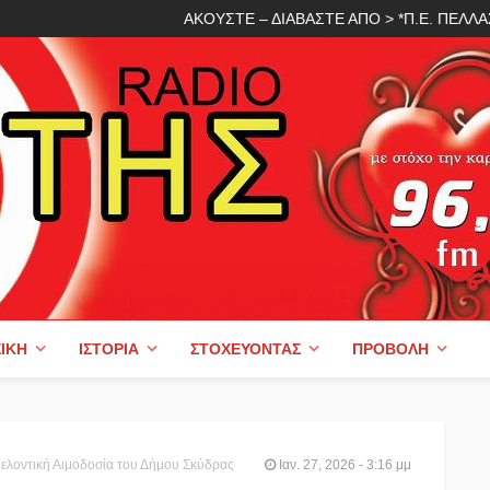
ΑΚΟΥΣΤΕ – ΔΙΑΒΑΣΤΕ ΑΠΟ > *Π.Ε. ΠΕΛ
ΙΚΉ
ΙΣΤΟΡΊΑ
ΣΤΟΧΕΎΟΝΤΑΣ
ΠΡΟΒΟΛΉ
ελοντική Αιμοδοσία του Δήμου Σκύδρας
Ιαν. 27, 2026 - 3:16 μμ