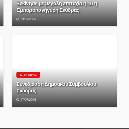
Ξεκίνησε με μεγάλη επιτυχία η 10 η
Εμποροπανήγυρη Σκύδρας
29/07/2026
Δ. ΣΚΎΔΡΑΣ
Συνεδρίαση Δημοτικού Συμβουλίου
Σκύδρας
27/07/2026