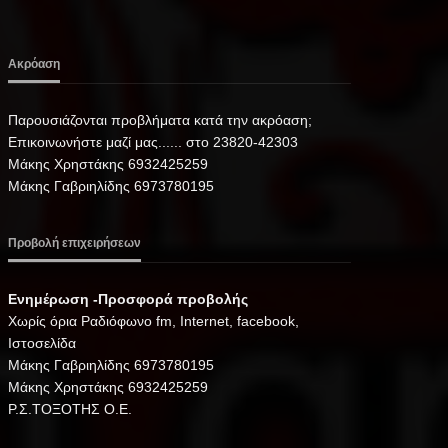
Ακρόαση
Παρουσιάζονται προβλήματα κατά την ακρόαση;
Επικοινωνήστε μαζί μας...... στο 23820-42303
Μάκης Χρηστάκης 6932425259
Μάκης Γαβριηλίδης 6973780195
Προβολή επιχειρήσεων
Ενημέρωση -Προσφορά προβολής
Xωρίς όρια Ραδιόφωνο fm, Internet, facebook,
Ιστοσελίδα
Μάκης Γαβριηλίδης 6973780195
Μάκης Χρηστάκης 6932425259
Ρ.Σ.ΤΟΞΟΤΗΣ Ο.Ε.