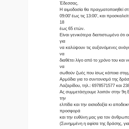
Έδεσσας.
Η αιμοδοσία θα πραγματοποιηθεί στ
09:00’ έως τις 13:00’, και προσκαλεί
18
έως 65 ετών.
Είναι γενικότερα διαπιστωμένο ότι 
για
να καλύψουν τις αυξανόμενες ανάγκε
να
διαθέτει λίγο από το χρόνο του και
να
σωθούν ζωές που ίσως κάποια στιγμή
Αρμόδια για το συντονισμό της δράσ
Λαζαρίδου, τηλ.: 6978571577 και 23
Ας συμμετάσχουμε λοιπόν στην 9η Ε
την
ελπίδα και την αισιοδοξία κι αποδει
προσφορά
και την ευθύνη μας για τον άνθρωπο
(Συνημμένη η αφίσα της δράσης, γι