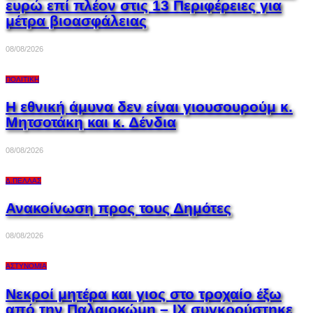
ευρώ επί πλέον στις 13 Περιφέρειες για
μέτρα βιοασφάλειας
08/08/2026
ΠΟΛΙΤΙΚΉ
Η εθνική άμυνα δεν είναι γιουσουρούμ κ.
Μητσοτάκη και κ. Δένδια
08/08/2026
Δ.ΠΈΛΛΑΣ
Ανακοίνωση προς τους Δημότες
08/08/2026
ΑΣΤΥΝΟΜΊΑ
Νεκροί μητέρα και γιος στο τροχαίο έξω
από την Παλαιοκώμη – ΙΧ συγκρούστηκε