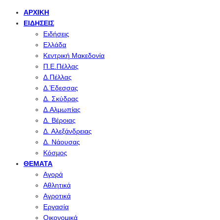
ΑΡΧΙΚΉ
ΕΙΔΉΣΕΙΣ
Ειδήσεις
Ελλάδα
Κεντρική Μακεδονία
Π.Ε.Πέλλας
Δ.Πέλλας
Δ.Έδεσσας
Δ. Σκύδρας
Δ.Αλμωπίας
Δ. Βέροιας
Δ. Αλεξάνδρειας
Δ. Νάουσας
Κόσμος
ΘΈΜΑΤΑ
Αγορά
Αθλητικά
Αγροτικά
Εργασία
Οικονομικά