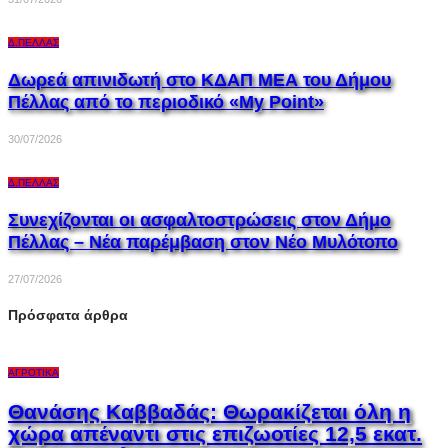
Δ.ΠΈΛΛΑΣ
Δωρεά απινιδωτή στο ΚΔΑΠ ΜΕΑ του Δήμου
Πέλλας από το περιοδικό «My Point»
30/07/2026
Δ.ΠΈΛΛΑΣ
Συνεχίζονται οι ασφαλτοστρώσεις στον Δήμο
Πέλλας – Νέα παρέμβαση στον Νέο Μυλότοπο
27/07/2026
Πρόσφατα άρθρα
ΑΓΡΟΤΙΚΆ
Θανάσης Καββαδάς: Θωρακίζεται όλη η
χώρα απέναντι στις επιζωοτίες 12,5 εκατ.