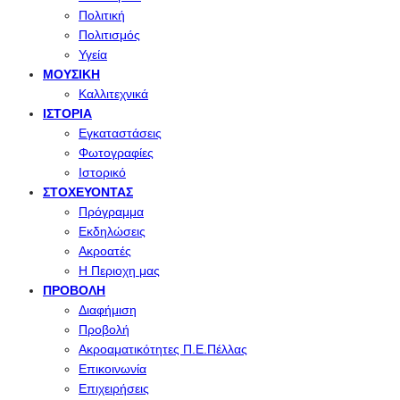
Πολιτική
Πολιτισμός
Υγεία
ΜΟΥΣΙΚΉ
Καλλιτεχνικά
ΙΣΤΟΡΊΑ
Εγκαταστάσεις
Φωτογραφίες
Ιστορικό
ΣΤΟΧΕΎΟΝΤΑΣ
Πρόγραμμα
Εκδηλώσεις
Ακροατές
Η Περιοχη μας
ΠΡΟΒΟΛΉ
Διαφήμιση
Προβολή
Ακροαματικότητες Π.Ε.Πέλλας
Επικοινωνία
Επιχειρήσεις