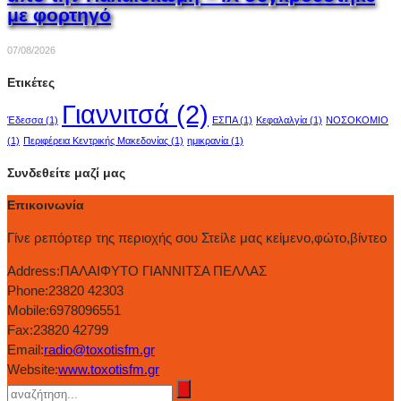
με φορτηγό
07/08/2026
Ετικέτες
Γιαννιτσά
(2)
Έδεσσα
(1)
ΕΣΠΑ
(1)
Κεφαλαλγία
(1)
ΝΟΣΟΚΟΜΙΟ
(1)
Περιφέρεια Κεντρικής Μακεδονίας
(1)
ημικρανία
(1)
Συνδεθείτε μαζί μας
Επικοινωνία
Γίνε ρεπόρτερ της περιοχής σου Στείλε μας κείμενο,φώτο,βίντεο
Address:
ΠΑΛΑΙΦΥΤΟ ΓΙΑΝΝΙΤΣΑ ΠΕΛΛΑΣ
Phone:
23820 42303
Mobile:
6978096551
Fax:
23820 42799
Email:
radio@toxotisfm.gr
Website:
www.toxotisfm.gr