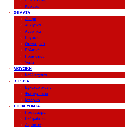
Δ. Νάουσας
Κόσμος
ΘΈΜΑΤΑ
Αγορά
Αθλητικά
Αγροτικά
Εργασία
Οικονομικά
Πολιτική
Πολιτισμός
Υγεία
ΜΟΥΣΙΚΉ
Καλλιτεχνικά
ΙΣΤΟΡΊΑ
Εγκαταστάσεις
Φωτογραφίες
Ιστορικό
ΣΤΟΧΕΎΟΝΤΑΣ
Πρόγραμμα
Εκδηλώσεις
Ακροατές