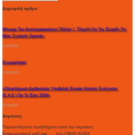
Δημοφιλή άρθρα
Μήνυμα Του Αντιπεριφερειάρχη Πέλλας Ι. Τζαμτζή Για Την Έναρξη Της
Νέας Σχολικής Χρονιάς.
13/09/2022
Ευχαριστήριο
27/09/2025
«Ολοκλήρωση Διαδικασίας Υποβολής Ενιαίας Αίτησης Ενίσχυσης
(Ε.Α.Ε.) Για Το Έτος 2024»
07/10/2024
Ακρόαση
Παρουσιάζονται προβλήματα κατά την ακρόαση;
Επικοινωνήστε μαζί μας...... στο 23820-42303