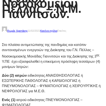
Νοσοκομείου
Πέλλας – Ν.Μ.
Γιαννιτσών.
Θωμάς Χριστάκης
11/02/2021
Κανένα σχόλιο
Ετικέτες
Στο πλαίσιο αντιμετώπισης της πανδημίας και κατόπιν
συντονισμένων ενεργειών της Διοίκησης του Γ.Ν. Πέλλας –
ης
Νοσοκομειακής Μονάδας Γιαννιτσών και της Διοίκησης της 3
Υ.ΠΕ έχει εξασφαλισθεί η επικείμενη πρόσληψη τεσσάρων (4)
μονίμων Ιατρών:
Δύο (2) ιατρών
ειδικότητας ΑΝΑΙΣΘΗΣΙΟΛΟΓΙΑΣ ή
ΕΣΩΤΕΡΙΚΗΣ ΠΑΘΟΛΟΓΙΑΣ ή ΚΑΡΔΙΟΛΟΓΙΑΣ ή
ΠΝΕΥΜΟΝΟΛΟΓΙΑΣ – ΦΥΜΑΤΙΟΛΟΓΙΑΣ ή ΧΕΙΡΟΥΡΓΙΚΗΣ ή
ΝΕΦΡΟΛΟΓΙΑΣ για Μ.Ε.Θ.
Ενός (1)
ιατρού ειδικότητας ΠΝΕΥΜΟΝΟΛΟΓΙΑΣ –
ΦΥΜΑΤΙΟΛΟΓΙΑΣ