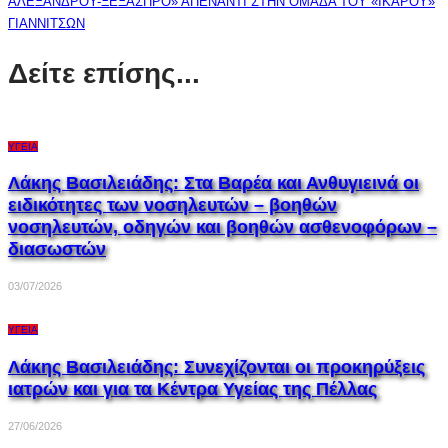
ΑΛΕΞΑΝΔΡΟΥ-ΞΕΞΑΣΠΡΟ» ΑΠΕΝΑΝΤΙ ΣΤΗΝ ΟΜΑΔΑ ΤΟΥ «ΙΚΑΡΟΥ»
ΓΙΑΝΝΙΤΣΩΝ
Δείτε επίσης...
ΥΓΕΊΑ
Λάκης Βασιλειάδης: Στα Βαρέα και Ανθυγιεινά οι
ειδικότητες των νοσηλευτών – βοηθών
νοσηλευτών, οδηγών και βοηθών ασθενοφόρων –
διασωστών
03/07/2026
ΥΓΕΊΑ
Λάκης Βασιλειάδης: Συνεχίζονται οι προκηρύξεις
ιατρών και για τα Κέντρα Υγείας της Πέλλας
27/06/2026