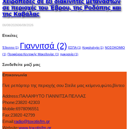
Χειροπέδες σε έξι διακινητές μεταναστών
σε περιοχές του Έβρου, της Ροδόπης και
της Καβάλας
06/08/2026
06/08/2026
Ετικέτες
Γιαννιτσά
(2)
Έδεσσα
(1)
ΕΣΠΑ
(1)
Κεφαλαλγία
(1)
ΝΟΣΟΚΟΜΙΟ
(1)
Περιφέρεια Κεντρικής Μακεδονίας
(1)
ημικρανία
(1)
Συνδεθείτε μαζί μας
Επικοινωνία
Γίνε ρεπόρτερ της περιοχής σου Στείλε μας κείμενο,φώτο,βίντεο
Address:
ΠΑΛΑΙΦΥΤΟ ΓΙΑΝΝΙΤΣΑ ΠΕΛΛΑΣ
Phone:
23820 42303
Mobile:
6978096551
Fax:
23820 42799
Email:
radio@toxotisfm.gr
Website:
www.toxotisfm.gr