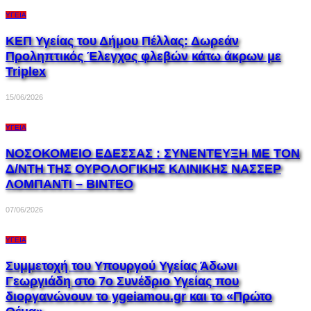
ΥΓΕΊΑ
ΚΕΠ Υγείας του Δήμου Πέλλας: Δωρεάν
Προληπτικός Έλεγχος φλεβών κάτω άκρων με
Triplex
15/06/2026
ΥΓΕΊΑ
ΝΟΣΟΚΟΜΕΙΟ ΕΔΕΣΣΑΣ : ΣΥΝΕΝΤΕΥΞΗ ΜΕ ΤΟΝ
Δ/ΝΤΗ ΤΗΣ ΟΥΡΟΛΟΓΙΚΗΣ ΚΛΙΝΙΚΗΣ ΝΑΣΣΕΡ
ΛΟΜΠΑΝΤI – ΒΙΝΤΕΟ
07/06/2026
ΥΓΕΊΑ
Συμμετοχή του Υπουργού Υγείας Άδωνι
Γεωργιάδη στο 7ο Συνέδριο Υγείας που
διοργανώνουν το ygeiamou.gr και το «Πρώτο