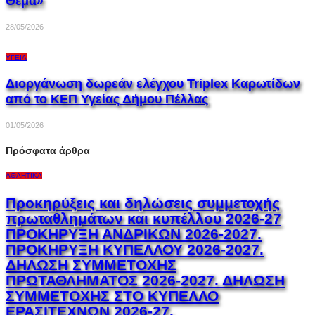
Θέμα»
28/05/2026
ΥΓΕΊΑ
Διοργάνωση δωρεάν ελέγχου Triplex Kαρωτίδων
από το ΚΕΠ Υγείας Δήμου Πέλλας
01/05/2026
Πρόσφατα άρθρα
ΑΘΛΗΤΙΚΆ
Προκηρύξεις και δηλώσεις συμμετοχής
πρωταθλημάτων και κυπέλλου 2026-27
ΠΡΟΚΗΡΥΞΗ ΑΝΔΡΙΚΩΝ 2026-2027.
ΠΡΟΚΗΡΥΞΗ ΚΥΠΕΛΛΟΥ 2026-2027.
ΔΗΛΩΣΗ ΣΥΜΜΕΤΟΧΗΣ
ΠΡΩΤΑΘΛΗΜΑΤΟΣ 2026-2027. ΔΗΛΩΣΗ
ΣΥΜΜΕΤΟΧΗΣ ΣΤΟ ΚΥΠΕΛΛΟ
ΕΡΑΣΙΤΕΧΝΩΝ 2026-27.