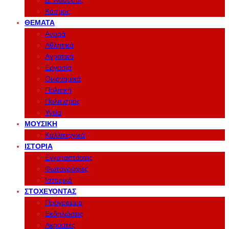
Δ. Νάουσας
Κόσμος
ΘΈΜΑΤΑ
Αγορά
Αθλητικά
Αγροτικά
Εργασία
Οικονομικά
Πολιτική
Πολιτισμός
Υγεία
ΜΟΥΣΙΚΉ
Καλλιτεχνικά
ΙΣΤΟΡΊΑ
Εγκαταστάσεις
Φωτογραφίες
Ιστορικό
ΣΤΟΧΕΎΟΝΤΑΣ
Πρόγραμμα
Εκδηλώσεις
Ακροατές