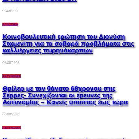
06/08/2026
ΑΓΡΟΤΙΚΆ
Κοινοβουλευτική ερώτηση του Διονύση
Σταμενίτη για τα σοβαρά προβλήματα στις
καλλιέργειες πυρηνόκαρπων
06/08/2026
ΑΣΤΥΝΟΜΊΑ
Θρίλερ με τον θάνατο 68χρονου στις
Σέρρες- Συνεχίζονται οι έρευνες της
Αστυνομίας – Κανείς ύποπτος έως τώρα
06/08/2026
ΑΣΤΥΝΟΜΊΑ