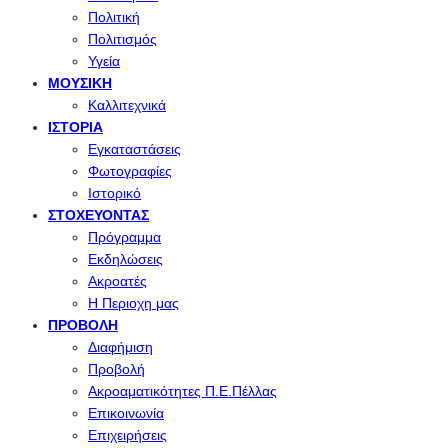
Πολιτική
Πολιτισμός
Υγεία
ΜΟΥΣΙΚΉ
Καλλιτεχνικά
ΙΣΤΟΡΊΑ
Εγκαταστάσεις
Φωτογραφίες
Ιστορικό
ΣΤΟΧΕΎΟΝΤΑΣ
Πρόγραμμα
Εκδηλώσεις
Ακροατές
Η Περιοχη μας
ΠΡΟΒΟΛΉ
Διαφήμιση
Προβολή
Ακροαματικότητες Π.Ε.Πέλλας
Επικοινωνία
Επιχειρήσεις