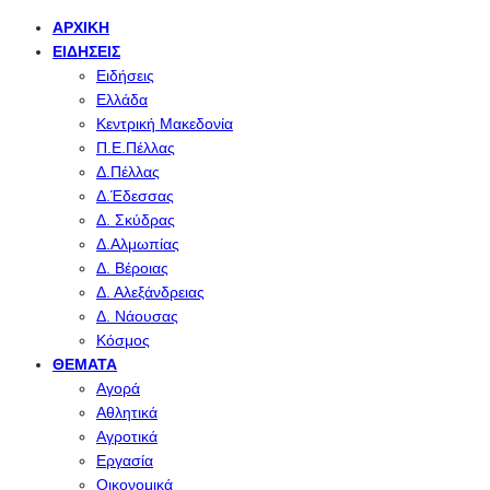
ΑΡΧΙΚΉ
ΕΙΔΉΣΕΙΣ
Ειδήσεις
Ελλάδα
Κεντρική Μακεδονία
Π.Ε.Πέλλας
Δ.Πέλλας
Δ.Έδεσσας
Δ. Σκύδρας
Δ.Αλμωπίας
Δ. Βέροιας
Δ. Αλεξάνδρειας
Δ. Νάουσας
Κόσμος
ΘΈΜΑΤΑ
Αγορά
Αθλητικά
Αγροτικά
Εργασία
Οικονομικά