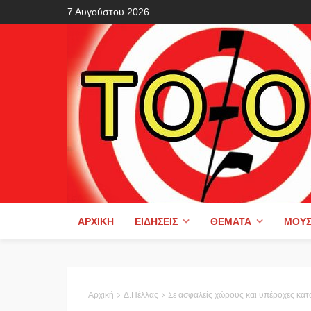
7 Αυγούστου 2026
ΑΡΧΙΚΉ
ΕΙΔΉΣΕΙΣ
ΘΈΜΑΤΑ
ΜΟΥΣ
Αρχική
Δ.Πέλλας
Σε ασφαλείς χώρους και υπέροχες καταπ