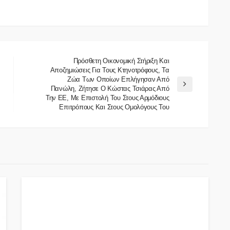
Πρόσθετη Οικονομική Στήριξη Και
Αποζημιώσεις Για Τους Κτηνοτρόφους, Τα
Ζώα Των Οποίων Επλήγησαν Από
Πανώλη, Ζήτησε Ο Κώστας Τσιάρας Από
Την ΕΕ, Με Επιστολή Του Στους Αρμόδιους
Επιτρόπους Και Στους Ομολόγους Του