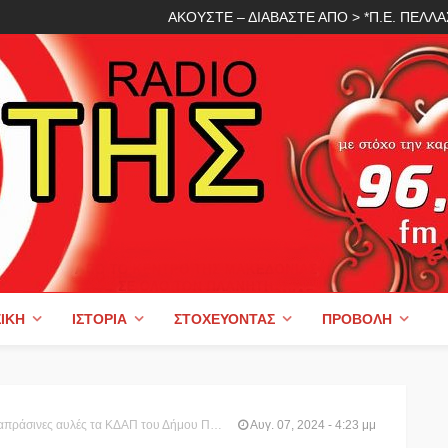
ΑΚΟΥΣΤΕ – ΔΙΑΒΑΣΤΕ ΑΠΟ > *Π.Ε. ΠΕΛ
ΙΚΉ
ΙΣΤΟΡΊΑ
ΣΤΟΧΕΎΟΝΤΑΣ
ΠΡΟΒΟΛΉ
ράσινες αυλές τα ΚΔΑΠ του Δήμου Πέλλας
Αυγ. 07, 2024 - 4:23 μμ