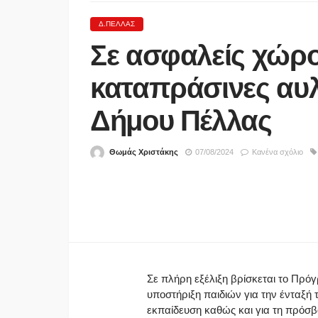
Δ.ΠΈΛΛΑΣ
Σε ασφαλείς χώρο
ΑΘΛΗΤΙΚΆ
Προκηρύξεις και δηλώσ
καταπράσινες αυ
συμμετοχής πρωταθλημ
κυπέλλου 2026-27 Π
Δήμου Πέλλας
ΑΝΔΡΙΚΩΝ 2026-2027.
ΠΡΟΚΗΡΥΞΗ ΚΥΠΕΛΛΟ
Θωμάς Χριστάκης
07/08/2024
Κανένα σχόλιο
2027. ΔΗΛΩΣΗ ΣΥΜΜ
ΠΡΩΤΑΘΛΗΜΑΤΟΣ 2026
ΔΗΛΩΣΗ ΣΥΜΜΕΤΟΧΗ
ΚΥΠΕΛΛΟ ΕΡΑΣΙΤΕΧΝΩ
27.
06/08/2026
Σε πλήρη εξέλιξη βρίσκεται το Πρ
υποστήριξη παιδιών για την ένταξή
εκπαίδευση καθώς και για τη πρόσβ