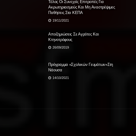
Τέλος Οι Συνεχείς Επιτροπές Για
Ακρωτηριασμούς Και Μη Αναστρέψιμες
Παθήσεις Στα ΚΕΠΑ
19/11/2021
Αποζημιώσεις Σε Αγρότες Και
Κτηνοτρόφους
26/09/2019
Πρόγραμμα «Σχολικών Γευμάτων»στη
Νάουσα
14/10/2021