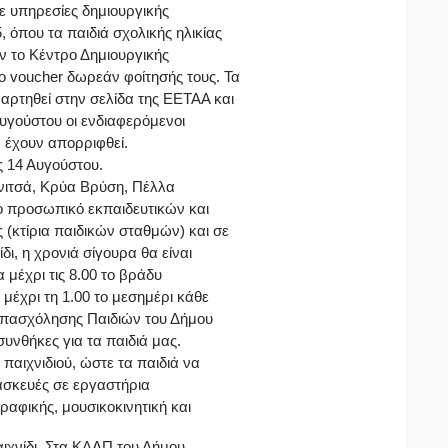
ε υπηρεσίες δημιουργικής
 όπου τα παιδιά σχολικής ηλικίας
ν το Κέντρο Δημιουργικής
 voucher δωρεάν φοίτησής τους. Τα
ρτηθεί στην σελίδα της ΕΕΤΑΑ και
υγούστου οι ενδιαφερόμενοι
έχουν απορριφθεί.
ς 14 Αυγούστου.
νιτσά, Κρύα Βρύση, Πέλλα
ο προσωπικό εκπαιδευτικών και
(κτίρια παιδικών σταθμών) και σε
ι, η χρονιά σίγουρα θα είναι
 μέχρι τις 8.00 το βράδυ
 μέχρι τη 1.00 το μεσημέρι κάθε
Απασχόλησης Παιδιών του Δήμου
υνθήκες για τα παιδιά μας.
παιχνιδιού, ώστε τα παιδιά να
τασκευές σε εργαστήρια
ραφικής, μουσικοκινητική και
αιχνίδι. Στα ΚΔΑΠ του Δήμου