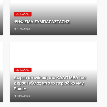
Δ.ΠΈΛΛΑΣ
ΨΗΦΙΣΜΑ ΣΥΜΠΑΡΑΣΤΑΣΗΣ
31/07/2026
Δ.ΠΈΛΛΑΣ
Δωρεά απινιδωτή στο ΚΔΑΠ ΜΕΑ του
Δήμου Πέλλας από το περιοδικό «My
Point»
30/07/2026