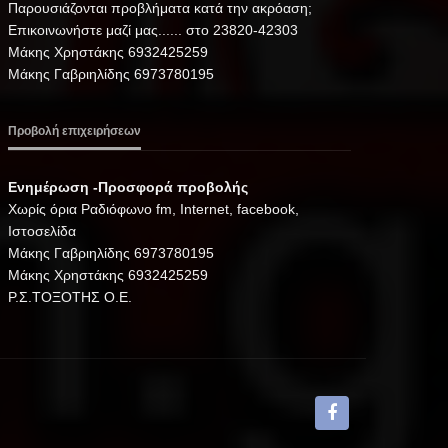
Παρουσιάζονται προβλήματα κατά την ακρόαση;
Επικοινωνήστε μαζί μας...... στο 23820-42303
Μάκης Χρηστάκης 6932425259
Μάκης Γαβριηλίδης 6973780195
Προβολή επιχειρήσεων
Ενημέρωση -Προσφορά προβολής
Xωρίς όρια Ραδιόφωνο fm, Internet, facebook,
Ιστοσελίδα
Μάκης Γαβριηλίδης 6973780195
Μάκης Χρηστάκης 6932425259
Ρ.Σ.ΤΟΞΟΤΗΣ Ο.Ε.