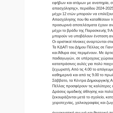
εφήβων και ατόμων με αναπηρία, σ
απασχόλησης», περιόδου 2024-2025,
μέχρι 12 ετών μπορούν να επιλέξου
Απασχόλησης που θα καταθέσουν το
προσωρινά αποτελέσματα έχουν ανα
μέχρι το βράδυ της Παρασκευής 9 Α
μπορούν να υποβάλουν ένσταση αν 
Οι οριστικοί πίνακες αναρτώνται στι
Τα ΚΔΑΠ του Δήμου Πέλλας σε Γιαν
και Άθυρα σας περιμένουν. Με άρτι
παιδαγωγών, σε υπέροχους χώρους 
καταπράσινες αυλές για πολύ παιχνίδ
ξεχωριστή. Από τις 4.00 το απόγευμα
καθημερινά και από τις 9.00 το πρωί
Σάββατο, τα Κέντρα Δημιουργικής 
Πέλλας προσφέρουν τις καλύτερες σ
Δράσεις ομαδικής άθλησης και πολύ 
ξεκουράζονται μετά το σχολείο, κα
χειροτεχνίας, χαλκογραφίας και ζωγ
ψυχοκινητική αγωγή και θεατρικό π