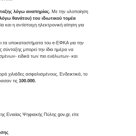
ύνταξης λόγω αναπηρίας.
Με την υλοποίηση
 λόγω θανάτου) του ιδιωτικού τομέα
α και η αντίστοιχη ηλεκτρονική αίτηση για
ι τα υποκαταστήματα του e-ΕΦΚΑ για την
 σύνταξης μπορεί την ίδια ημέρα να
ισμένων- ειδικά των πιο ευάλωτων- και
ρά χιλιάδες ασφαλισμένους. Ενδεικτικά, το
ρασαν τις
100.000.
ς Ενιαίας Ψηφιακής Πύλης gov.gr, είτε
ησης