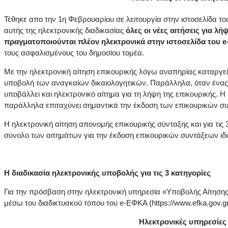
Τέθηκε απο την 1η Φεβρουαρίου σε λειτουργία στην ιστοσελίδα τ
αυτής της ηλεκτρονικής διαδικασίας
όλες
οι νέες αιτήσεις για λ
πραγματοποιούνται πλέον ηλεκτρονικά στην ιστοσελίδα του
e
τους ασφαλισμένους του δημοσίου τομέα.
Με την ηλεκτρονική αίτηση επικουρικής λόγω αναπηρίας καταργ
υποβολή των αναγκαίων δικαιολογητικών. Παράλληλα, όταν ένας α
υποβάλλει και ηλεκτρονικό αίτημα για τη λήψη της επικουρικής. 
παράλληλα επιταχύνει σημαντικά την έκδοση των επικουρικών σ
Η ηλεκτρονική αίτηση απονομής επικουρικής σύνταξης και για τις
σύνολο των αιτημάτων για την έκδοση επικουρικών συντάξεων ιδ
Η διαδικασία ηλεκτρονικής υποβολής για τις 3 κατηγορίες
Για την πρόσβαση στην ηλεκτρονική υπηρεσία «Υποβολής Αίτησης α
μέσω του διαδικτυακού τόπου του e-ΕΦΚΑ (https://www.efka.gov.gr
Ηλεκτρονικές υπηρεσίες