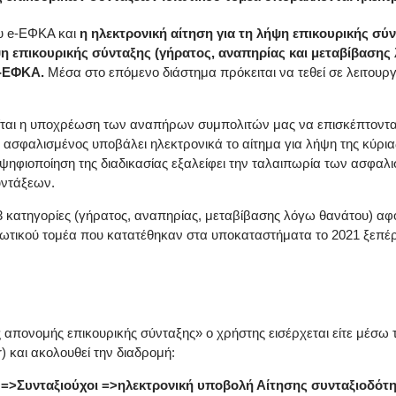
ου e-ΕΦΚΑ και
η ηλεκτρονική αίτηση για τη λήψη επικουρικής σ
ήψη επικουρικής σύνταξης (γήρατος, αναπηρίας και μεταβίβασης
-ΕΦΚΑ.
Μέσα στο επόμενο διάστημα πρόκειται να τεθεί σε λειτουργί
είται η υποχρέωση των αναπήρων συμπολιτών μας να επισκέπτοντα
σφαλισμένος υποβάλει ηλεκτρονικά το αίτημα για λήψη της κύριας
Η ψηφιοποίηση της διαδικασίας εξαλείφει την ταλαιπωρία των ασφαλ
υντάξεων.
 3 κατηγορίες (γήρατος, αναπηρίας, μεταβίβασης λόγω θανάτου) αφο
ιωτικού τομέα που κατατέθηκαν στα υποκαταστήματα το 2021 ξεπέ
πονομής επικουρικής σύνταξης» o χρήστης εισέρχεται είτε μέσω τη
) και ακολουθεί την διαδρομή:
 =>Συνταξιούχοι =>ηλεκτρονική υποβολή Αίτησης συνταξιοδότ