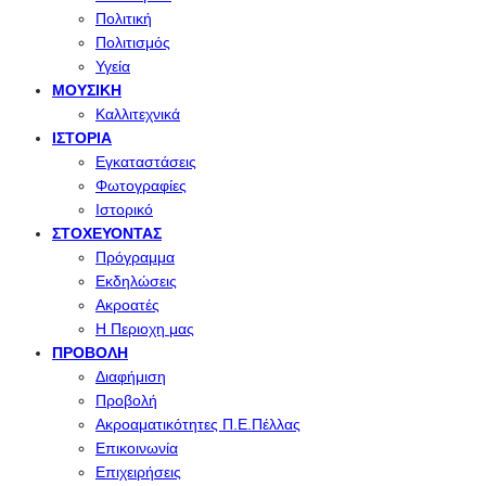
Πολιτική
Πολιτισμός
Υγεία
ΜΟΥΣΙΚΉ
Καλλιτεχνικά
ΙΣΤΟΡΊΑ
Εγκαταστάσεις
Φωτογραφίες
Ιστορικό
ΣΤΟΧΕΎΟΝΤΑΣ
Πρόγραμμα
Εκδηλώσεις
Ακροατές
Η Περιοχη μας
ΠΡΟΒΟΛΉ
Διαφήμιση
Προβολή
Ακροαματικότητες Π.Ε.Πέλλας
Επικοινωνία
Επιχειρήσεις