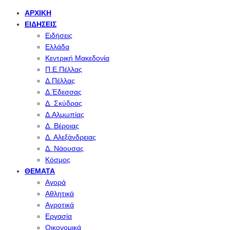
ΑΡΧΙΚΉ
ΕΙΔΉΣΕΙΣ
Ειδήσεις
Ελλάδα
Κεντρική Μακεδονία
Π.Ε.Πέλλας
Δ.Πέλλας
Δ.Έδεσσας
Δ. Σκύδρας
Δ.Αλμωπίας
Δ. Βέροιας
Δ. Αλεξάνδρειας
Δ. Νάουσας
Κόσμος
ΘΈΜΑΤΑ
Αγορά
Αθλητικά
Αγροτικά
Εργασία
Οικονομικά