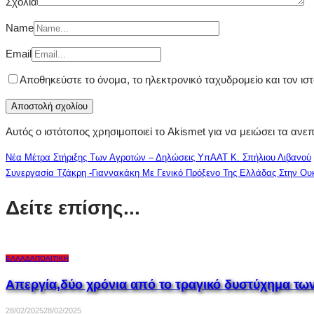
Σχόλια
Name
Email
Αποθηκεύστε το όνομα, το ηλεκτρονικό ταχυδρομείο και τον ι
Αυτός ο ιστότοπος χρησιμοποιεί το Akismet για να μειώσει τα ανε
Νέα Μέτρα Στήριξης Των Αγροτών – Δηλώσεις ΥπΑΑΤ Κ. Σπήλιου Λιβανού
Συνεργασία Τζάκρη -Γιαννακάκη Με Γενικό Πρόξενο Της Ελλάδας Στην Ου
Δείτε επίσης...
ΕΛΛΆΔΑ
ΠΟΛΙΤΙΚΉ
Aπεργία,δύο χρόνια από το τραγικό δυστύχημα τω
28/02/2025
28/02/2025