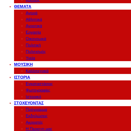
Κόσμος
ΘΈΜΑΤΑ
Αγορά
Αθλητικά
Αγροτικά
Εργασία
Οικονομικά
Πολιτική
Πολιτισμός
Υγεία
ΜΟΥΣΙΚΉ
Καλλιτεχνικά
ΙΣΤΟΡΊΑ
Εγκαταστάσεις
Φωτογραφίες
Ιστορικό
ΣΤΟΧΕΎΟΝΤΑΣ
Πρόγραμμα
Εκδηλώσεις
Ακροατές
Η Περιοχη μας