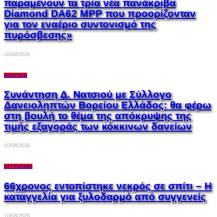
παραμένουν τα τρία νέα πανάκριβα
Diamond DA62 MPP που προορίζονταν
για τον εναέριο συντονισμό της
πυρόσβεσης»
10/08/2026
ΠΟΛΙΤΙΚΉ
Συνάντηση Δ. Νατσιού με Σύλλογο
Δανειοληπτών Βορείου Ελλάδος: θα φέρω
στη βουλή το θέμα της απόκρυψης της
τιμής εξαγοράς των κόκκινων δανείων
10/08/2026
ΑΣΤΥΝΟΜΊΑ
66χρονος εντοπίστηκε νεκρός σε σπίτι – Η
καταγγελία για ξυλοδαρμό από συγγενείς
10/08/2026