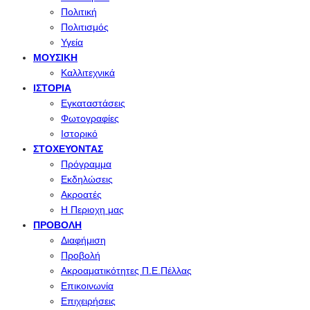
Πολιτική
Πολιτισμός
Υγεία
ΜΟΥΣΙΚΉ
Καλλιτεχνικά
ΙΣΤΟΡΊΑ
Εγκαταστάσεις
Φωτογραφίες
Ιστορικό
ΣΤΟΧΕΎΟΝΤΑΣ
Πρόγραμμα
Εκδηλώσεις
Ακροατές
Η Περιοχη μας
ΠΡΟΒΟΛΉ
Διαφήμιση
Προβολή
Ακροαματικότητες Π.Ε.Πέλλας
Επικοινωνία
Επιχειρήσεις