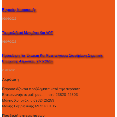
Εργασίες Κατασκευής
02/08/2022
Τουρκολιβυκό Μνημόνιο Και ΑΟΖ
01/07/2025
Πρόσκληση Για Έκτακτη Και Κατεπείγουσα Συνεδρίαση Δημοτικής
Επιτροπής Αλμωπίας (27-3-2025)
26/03/2025
Ακρόαση
Παρουσιάζονται προβλήματα κατά την ακρόαση;
Επικοινωνήστε μαζί μας...... στο 23820-42303
Μάκης Χρηστάκης 6932425259
Μάκης Γαβριηλίδης 6973780195
Προβολή επιχειρήσεων