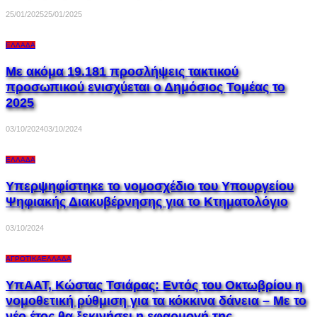
25/01/2025
25/01/2025
ΕΛΛΆΔΑ
Με ακόμα 19.181 προσλήψεις τακτικού
προσωπικού ενισχύεται ο Δημόσιος Τομέας το
2025
03/10/2024
03/10/2024
ΕΛΛΆΔΑ
Υπερψηφίστηκε το νομοσχέδιο του Υπουργείου
Ψηφιακής Διακυβέρνησης για το Κτηματολόγιο
03/10/2024
ΑΓΡΟΤΙΚΆ
ΕΛΛΆΔΑ
ΥπΑΑΤ, Κώστας Τσιάρας: Εντός του Οκτωβρίου η
νομοθετική ρύθμιση για τα κόκκινα δάνεια – Με το
νέο έτος θα ξεκινήσει η εφαρμογή της