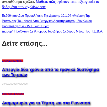
ανεπιθύμητα σχόλια.
Μάθετε πώς υφίστανται επεξεργασία τα
δεδομένα των σχολίων σας
.
Εκδόθηκαν Δυο Προσκλήσεις Της Δράσης 10.1.04 «Μείωση Της
Ρύπανσης Του Νερού Από Γεωργική Δραστηριότητα», Συνολικού
Προϋπολογισμού 150 Εκατ. Ευρώ
Διανομή Προϊόντων Σε Άπορους Του Δήμου Σκύδρας Μέσω Του Τ.Ε.Β.Α.
Δείτε επίσης...
ΕΛΛΆΔΑ
ΠΟΛΙΤΙΚΉ
Aπεργία,δύο χρόνια από το τραγικό δυστύχημα
των Τεμπών
28/02/2025
28/02/2025
Δ.ΠΈΛΛΑΣ
ΕΛΛΆΔΑ
Διαμαρτυρία για τα Τέμπη και στα Γιαννιτσά