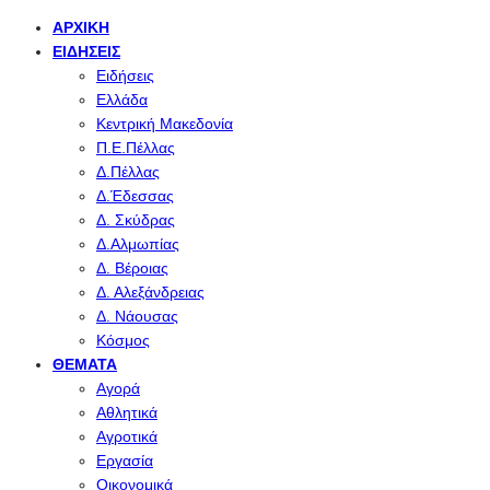
ΑΡΧΙΚΉ
ΕΙΔΉΣΕΙΣ
Ειδήσεις
Ελλάδα
Κεντρική Μακεδονία
Π.Ε.Πέλλας
Δ.Πέλλας
Δ.Έδεσσας
Δ. Σκύδρας
Δ.Αλμωπίας
Δ. Βέροιας
Δ. Αλεξάνδρειας
Δ. Νάουσας
Κόσμος
ΘΈΜΑΤΑ
Αγορά
Αθλητικά
Αγροτικά
Εργασία
Οικονομικά