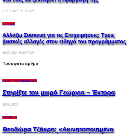
01/10/2024
01/10/2024
ΕΛΛΆΔΑ
Αλλάζω Συσκευή για τις Επιχειρήσεις: Τρεις
βασικές αλλαγές στον Οδηγό του προγράμματος
30/09/2024
30/09/2024
Πρόσφατα άρθρα
ΚΕΝΤΡΙΚΉ ΜΑΚΕΔΟΝΊΑ
Στηρίξτε τον μικρό Γεώργιο – Έκτορα
10/08/2026
ΠΟΛΙΤΙΚΉ
Θεοδώρα Τζάκρη: «Ακινητοποιημένα