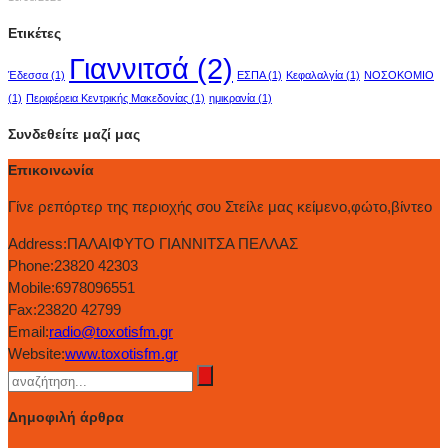
Ετικέτες
Γιαννιτσά
(2)
Έδεσσα
(1)
ΕΣΠΑ
(1)
Κεφαλαλγία
(1)
ΝΟΣΟΚΟΜΙΟ
(1)
Περιφέρεια Κεντρικής Μακεδονίας
(1)
ημικρανία
(1)
Συνδεθείτε μαζί μας
Επικοινωνία
Γίνε ρεπόρτερ της περιοχής σου Στείλε μας κείμενο,φώτο,βίντεο
Address:
ΠΑΛΑΙΦΥΤΟ ΓΙΑΝΝΙΤΣΑ ΠΕΛΛΑΣ
Phone:
23820 42303
Mobile:
6978096551
Fax:
23820 42799
Email:
radio@toxotisfm.gr
Website:
www.toxotisfm.gr
Δημοφιλή άρθρα