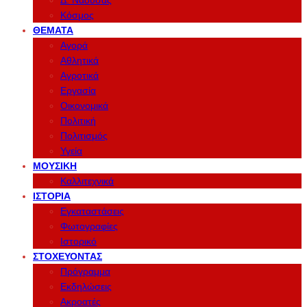
Δ. Νάουσας
Κόσμος
ΘΈΜΑΤΑ
Αγορά
Αθλητικά
Αγροτικά
Εργασία
Οικονομικά
Πολιτική
Πολιτισμός
Υγεία
ΜΟΥΣΙΚΉ
Καλλιτεχνικά
ΙΣΤΟΡΊΑ
Εγκαταστάσεις
Φωτογραφίες
Ιστορικό
ΣΤΟΧΕΎΟΝΤΑΣ
Πρόγραμμα
Εκδηλώσεις
Ακροατές