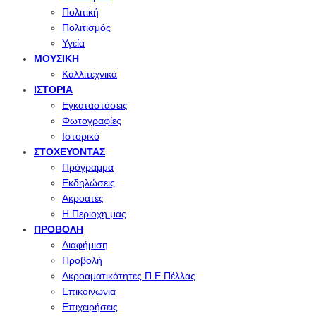
Πολιτική
Πολιτισμός
Υγεία
ΜΟΥΣΙΚΉ
Καλλιτεχνικά
ΙΣΤΟΡΊΑ
Εγκαταστάσεις
Φωτογραφίες
Ιστορικό
ΣΤΟΧΕΎΟΝΤΑΣ
Πρόγραμμα
Εκδηλώσεις
Ακροατές
Η Περιοχη μας
ΠΡΟΒΟΛΉ
Διαφήμιση
Προβολή
Ακροαματικότητες Π.Ε.Πέλλας
Επικοινωνία
Επιχειρήσεις