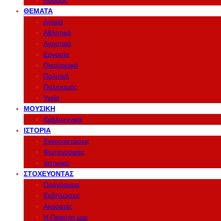
Κόσμος
ΘΈΜΑΤΑ
Αγορά
Αθλητικά
Αγροτικά
Εργασία
Οικονομικά
Πολιτική
Πολιτισμός
Υγεία
ΜΟΥΣΙΚΉ
Καλλιτεχνικά
ΙΣΤΟΡΊΑ
Εγκαταστάσεις
Φωτογραφίες
Ιστορικό
ΣΤΟΧΕΎΟΝΤΑΣ
Πρόγραμμα
Εκδηλώσεις
Ακροατές
Η Περιοχη μας