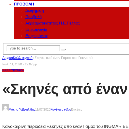
ΠΡΟΒΟΛΉ
Διαφήμιση
Προβολή
Ακροαματικότητες Π.Ε.Πέλλας
Επικοινωνία
Επιχειρήσεις
Αρχική
Καλλιτεχνικά
«Σκηνές από έναν Γάμο» στα Γιαννιτσά
Ιούλ. 11, 2020 - 12:07 μμ
ΚΑΛΛΙΤΕΧΝΙΚΆ
«Σκηνές από έναν
Μάκης Γαβριηλίδης
11/07/2020
Κανένα σχόλιο
Ετικέτες
Καλοκαιρινή περιοδεία «Σκηνές από έναν Γάμο» του INGMAR 