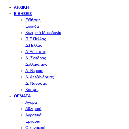
ΑΡΧΙΚΉ
ΕΙΔΉΣΕΙΣ
Ειδήσεις
Ελλάδα
Κεντρική Μακεδονία
Π.Ε.Πέλλας
Δ.Πέλλας
Δ.Έδεσσας
Δ. Σκύδρας
Δ.Αλμωπίας
Δ. Βέροιας
Δ. Αλεξάνδρειας
Δ. Νάουσας
Κόσμος
ΘΈΜΑΤΑ
Αγορά
Αθλητικά
Αγροτικά
Εργασία
Οικονομικά