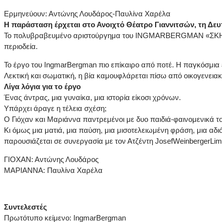
Ερμηνεύουν: Αντώνης Λουδάρος-Παυλίνα Χαρέλα
Η παράσταση έρχεται στο Ανοιχτό Θέατρο Γιαννιτσών, τη Δευτ
Το πολυβραβευμένο αριστούργημα του INGMARBERGMAN «ΣΚΗΝΕΣ
περιοδεία.
Το έργο του IngmarBergman πιο επίκαιρο από ποτέ. Η παγκόσμια ε
Λεκτική και σωματική, η βία καμουφλάρεται πίσω από οικογενειακά
Λίγα λόγια για το έργο
Ένας άντρας, μια γυναίκα, μια ιστορία είκοσι χρόνων.
Υπάρχει άραγε η τέλεια σχέση;
Ο Γιόχαν και Μαριάννα παντρεμένοι με δυο παιδιά-φαινομενικά το
Κι όμως μια ματιά, μια παύση, μια μισοτελειωμένη φράση, μια αδ
παρουσιάζεται σε συνεργασία με τον Ατζέντη JosefWeinbergerLim
ΓΙΟΧΑΝ: Αντώνης Λουδάρος
ΜΑΡΙΑΝΝΑ: Παυλίνα Χαρέλα
Συντελεστές
Πρωτότυπο κείμενο: IngmarBergman