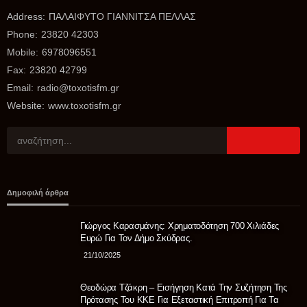
εμπρησμό – Μεταφέρθηκε στη ΓΑΔΑ
Address:
ΠΑΛΑΙΦΥΤΟ ΓΙΑΝΝΙΤΣΑ ΠΕΛΛΑΣ
07/08/2026
Phone:
23820 42303
Mobile:
6978096551
Fax:
23820 42799
Email:
radio@toxotisfm.gr
Website:
www.toxotisfm.gr
ΑΘΛΗΤΙΚΆ
Προκηρύξεις και δηλώσεις συμμετοχής πρωταθλημάτων
και κυπέλλου 2026-27 ΠΡΟΚΗΡΥΞΗ ΑΝΔΡΙΚΩΝ 2026-2027.
ΠΡΟΚΗΡΥΞΗ ΚΥΠΕΛΛΟΥ 2026-2027. ΔΗΛΩΣΗ
Δημοφιλή άρθρα
ΣΥΜΜΕΤΟΧΗΣ ΠΡΩΤΑΘΛΗΜΑΤΟΣ 2026-2027. ΔΗΛΩΣΗ
ΣΥΜΜΕΤΟΧΗΣ ΣΤΟ ΚΥΠΕΛΛΟ ΕΡΑΣΙΤΕΧΝΩΝ 2026-27.
Γιώργος Καρασμάνης: Χρηματοδότηση 700 Χιλιάδες
06/08/2026
Ευρώ Για Τον Δήμο Σκύδρας.
21/10/2025
Θεοδώρα Τζάκρη – Εισήγηση Κατά Την Συζήτηση Της
Πρότασης Του ΚΚΕ Για Εξεταστική Επιτροπή Για Τα