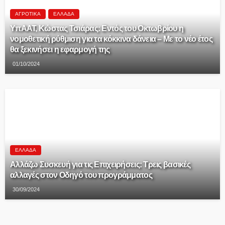
ΑΓΡΟΤΙΚΆ
ΕΛΛΆΔΑ
ΥπΑΑΤ, Κώστας Τσιάρας: Εντός του Οκτωβρίου η
νομοθετική ρύθμιση για τα κόκκινα δάνεια – Με το νέο έτος
θα ξεκινήσει η εφαρμογή της
01/10/2024
ΕΛΛΆΔΑ
Αλλάζω Συσκευή για τις Επιχειρήσεις: Τρεις βασικές
αλλαγές στον Οδηγό του προγράμματος
30/09/2024