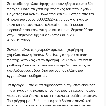
Στο στάδιο της υλοποίησης πέρασαν ήδη τα πρώτα δύο
προγράμματα στεγαστικής πολιτικής του Υπουργείου
Εργασίας και Κοινωνικών Υποθέσεων, ύστερα από την
ψήφιση του νόμου 5006/2022 «Σπίτι μου – στεγαστική
πολιτική για τους νέους, αξιοποίηση της δημόσιας
περιουσίας για κοινωνική κατοικία», που δημοσιεύθηκε
στην Εφημερίδα της Κυβέρνησης (ΦΕΚ 239
Α΄/22.12.2022).
Συγκεκριμένα, προχωρούν αμέσως η χορήγηση
χαμηλότοκων ή άτοκων δανείων για την απόκτηση
πρώτης κατοικίας και το πρόγραμμα «Κάλυψη» για τη
μίσθωση ιδιωτικών κατοικιών και την διάθεσή τους σε
ωφελούμενους νέους δικαιούχους του ελάχιστου
εγγυημένου εισοδήματος.
Τα προγράμματα αυτά σηματοδοτούν την επανεκκίνηση
της στεγαστικής πολιτικής του κράτους με έμφαση στους
νέους, τα νέα ζευγάρια και τις ευάλωτες ομάδες πολιτών.
Το πρόγραμμα «Σπίτι μου» αφορά δράσεις συνολικού
ύψους 1,75 δισεκ. ευρώ από τα οποία εκτιμάται ότι θα