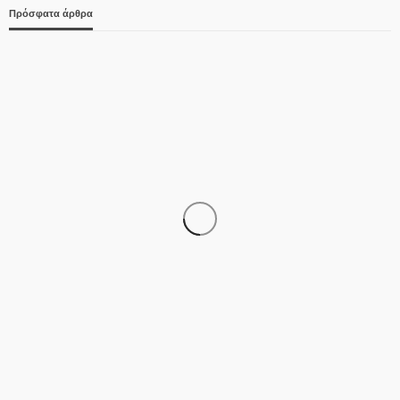
Πρόσφατα άρθρα
ΑΣΤΥΝΟΜΊΑ
Νεκροί μητέρα και γιος στο τροχαίο έξω από την
Παλαιοκώμη – ΙΧ συγκρούστηκε με φορτηγό
07/08/2026