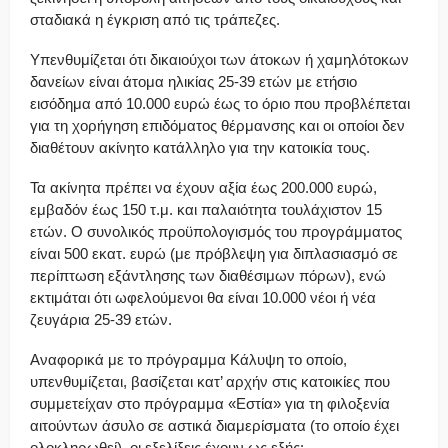
σταδιακά η έγκριση από τις τράπεζες.
Υπενθυμίζεται ότι δικαιούχοι των άτοκων ή χαμηλότοκων
δανείων είναι άτομα ηλικίας 25-39 ετών με ετήσιο
εισόδημα από 10.000 ευρώ έως το όριο που προβλέπεται
για τη χορήγηση επιδόματος θέρμανσης και οι οποίοι δεν
διαθέτουν ακίνητο κατάλληλο για την κατοικία τους.
Τα ακίνητα πρέπει να έχουν αξία έως 200.000 ευρώ,
εμβαδόν έως 150 τ.μ. και παλαιότητα τουλάχιστον 15
ετών. Ο συνολικός προϋπολογισμός του προγράμματος
είναι 500 εκατ. ευρώ (με πρόβλεψη για διπλασιασμό σε
περίπτωση εξάντλησης των διαθέσιμων πόρων), ενώ
εκτιμάται ότι ωφελούμενοι θα είναι 10.000 νέοι ή νέα
ζευγάρια 25-39 ετών.
Αναφορικά με το πρόγραμμα Κάλυψη το οποίο,
υπενθυμίζεται, βασίζεται κατ’ αρχήν στις κατοικίες που
συμμετείχαν στο πρόγραμμα «Εστία» για τη φιλοξενία
αιτούντων άσυλο σε αστικά διαμερίσματα (το οποίο έχει
ολοκληρωθεί), οι εξελίξεις έχουν ως εξής: