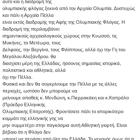
αυτό και η διαδρομή της
ολυμπιακής φλόγας ξεκινά από την Αρχαία Ολυμπία. Δυστυχώς
και πάλι η Αρχαία Πέλλα
είναι εκτός διαδρομής της Αφής της Ολυμπιακής Φλόγας. Η
διαδρομή της περιλαμβάνει
σημαντικούς αρχαιολογικούς χώρους στην Κνωσσό, τις
Μυκήνες, τα Μετέωρα, τους
Δελφούς, την Βεργίνα, τους Φιλίππους, αλλά όχι την Γη του
Μεγάλου Αλεξάνδρου. θα
διασχίσει μέρη της Ελλάδας, ήσσονος σημασίας ιστορικά,
πολιτιστικά και αθλητικά, αλλά
όχι την Πέλλα.
Φυσικά και δεν θα συγκρίνουμε την Πέλλα με τις άλλες
περιοχές, ωστόσο δεν μπορούμε να
μείνουμε απαθείς κ. Μενδώνη, κ.Πιερρακάκη και κ.Καπράλο
(Πρόεδρο Ελληνικής
Ολυμπιακής Επιτροπής). Φροντίσατε πάλι το ιστορικότερο
κομμάτι της ελληνικής γης να
μην συμμετέχει στην παγκόσμια αυτή Αθλητική γιορτή. Είναι
βέβαιο ότι η Φλόγα δεν
μπορεί να περάσει από όλη την Ελλάδα. Το γεγονός όμως ότι η