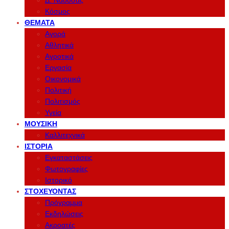
Δ. Νάουσας
Κόσμος
ΘΈΜΑΤΑ
Αγορά
Αθλητικά
Αγροτικά
Εργασία
Οικονομικά
Πολιτική
Πολιτισμός
Υγεία
ΜΟΥΣΙΚΉ
Καλλιτεχνικά
ΙΣΤΟΡΊΑ
Εγκαταστάσεις
Φωτογραφίες
Ιστορικό
ΣΤΟΧΕΎΟΝΤΑΣ
Πρόγραμμα
Εκδηλώσεις
Ακροατές