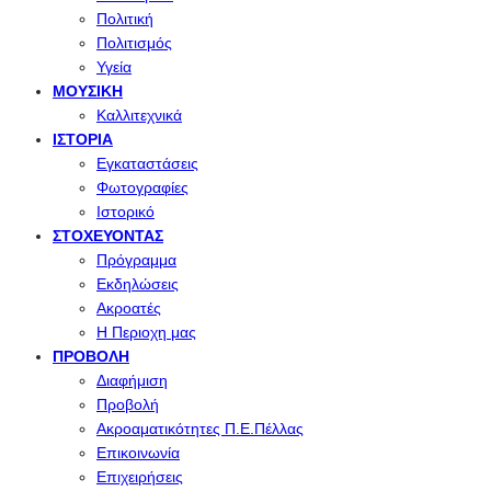
Πολιτική
Πολιτισμός
Υγεία
ΜΟΥΣΙΚΉ
Καλλιτεχνικά
ΙΣΤΟΡΊΑ
Εγκαταστάσεις
Φωτογραφίες
Ιστορικό
ΣΤΟΧΕΎΟΝΤΑΣ
Πρόγραμμα
Εκδηλώσεις
Ακροατές
Η Περιοχη μας
ΠΡΟΒΟΛΉ
Διαφήμιση
Προβολή
Ακροαματικότητες Π.Ε.Πέλλας
Επικοινωνία
Επιχειρήσεις