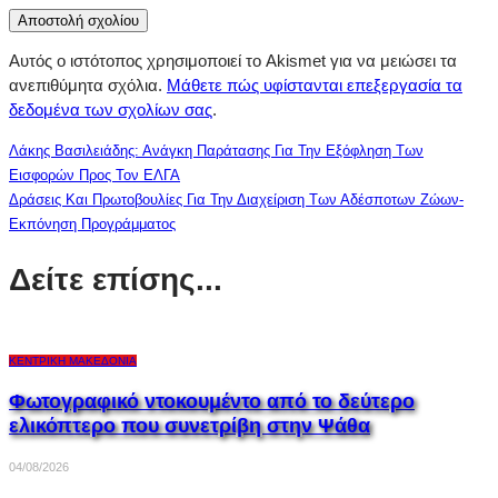
Αυτός ο ιστότοπος χρησιμοποιεί το Akismet για να μειώσει τα
ανεπιθύμητα σχόλια.
Μάθετε πώς υφίστανται επεξεργασία τα
δεδομένα των σχολίων σας
.
Λάκης Βασιλειάδης: Ανάγκη Παράτασης Για Την Εξόφληση Των
Εισφορών Προς Τον ΕΛΓΑ
Δράσεις Και Πρωτοβουλίες Για Την Διαχείριση Των Αδέσποτων Ζώων-
Εκπόνηση Προγράμματος
Δείτε επίσης...
ΚΕΝΤΡΙΚΉ ΜΑΚΕΔΟΝΊΑ
Φωτογραφικό ντοκουμέντο από το δεύτερο
ελικόπτερο που συνετρίβη στην Ψάθα
04/08/2026