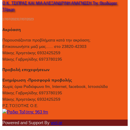
Ο Κ. ΤΣΙΠΡΑΣ ΚΑΙ ΜΙΑ ΑΛΕΞΑΝΔΡΙΝΗ ΑΝΑΓΝΩΣΗ Της Θεοδώρας
Τζάκρη
17/07/2023
17/07/2023
Ακρόαση
Παρουσιάζονται προβλήματα κατά την ακρόαση;
Επικοινωνήστε μαζί μας...... στο 23820-42303
Μάκης Χρηστάκης 6932425259
Μάκης Γαβριηλίδης 6973780195
Προβολή επιχειρήσεων
Ενημέρωση -Προσφορά προβολής
Xωρίς όρια Ραδιόφωνο fm, Internet, facebook, Ιστοσελίδα
Μάκης Γαβριηλίδης 6973780195
Μάκης Χρηστάκης 6932425259
Ρ.Σ.ΤΟΞΟΤΗΣ Ο.Ε.
Powered and Support By
wst.gr