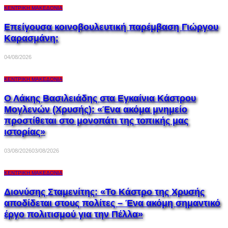
ΚΕΝΤΡΙΚΉ ΜΑΚΕΔΟΝΊΑ
Επείγουσα κοινοβουλευτική παρέμβαση Γιώργου
Καρασμάνη:
04/08/2026
ΚΕΝΤΡΙΚΉ ΜΑΚΕΔΟΝΊΑ
Ο Λάκης Βασιλειάδης στα Εγκαίνια Κάστρου
Μογλενών (Χρυσής): «Ένα ακόμα μνημείο
προστίθεται στο μονοπάτι της τοπικής μας
ιστορίας»
03/08/2026
03/08/2026
ΚΕΝΤΡΙΚΉ ΜΑΚΕΔΟΝΊΑ
Διονύσης Σταμενίτης: «Το Κάστρο της Χρυσής
αποδίδεται στους πολίτες – Ένα ακόμη σημαντικό
έργο πολιτισμού για την Πέλλα»