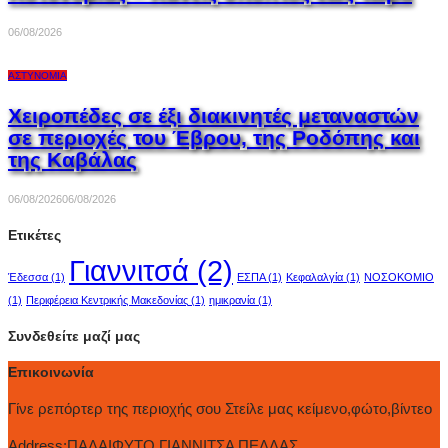
06/08/2026
ΑΣΤΥΝΟΜΊΑ
Χειροπέδες σε έξι διακινητές μεταναστών
σε περιοχές του Έβρου, της Ροδόπης και
της Καβάλας
06/08/2026
06/08/2026
Ετικέτες
Γιαννιτσά
(2)
Έδεσσα
(1)
ΕΣΠΑ
(1)
Κεφαλαλγία
(1)
ΝΟΣΟΚΟΜΙΟ
(1)
Περιφέρεια Κεντρικής Μακεδονίας
(1)
ημικρανία
(1)
Συνδεθείτε μαζί μας
Επικοινωνία
Γίνε ρεπόρτερ της περιοχής σου Στείλε μας κείμενο,φώτο,βίντεο
Address:
ΠΑΛΑΙΦΥΤΟ ΓΙΑΝΝΙΤΣΑ ΠΕΛΛΑΣ