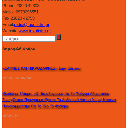
Phone:
23820 42303
Mobile:
6978096551
Fax:
23820 42799
Email:
radio@toxotisfm.gr
Website:
www.toxotisfm.gr
Δημοφιλή άρθρα
«ΔΑΦΝΕΣ ΚΑΙ ΠΙΚΡΟΔΑΦΝΕΣ» Στην Έδεσσα
22/02/2019
22/02/2019
Θεοδώρα Τζάκρη: «Ο Παραλογισμός Για Το Φράγμα Αλμωπαίου
Συνεχίζεται» Προγραμματίζονται Τα Αρδευτικά Δίκτυα Χωρίς Κανένα
Προγραμματισμό Για Το Ίδιο Το Φράγμα
19/03/2024