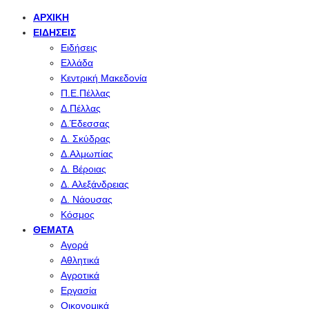
ΑΡΧΙΚΉ
ΕΙΔΉΣΕΙΣ
Ειδήσεις
Ελλάδα
Κεντρική Μακεδονία
Π.Ε.Πέλλας
Δ.Πέλλας
Δ.Έδεσσας
Δ. Σκύδρας
Δ.Αλμωπίας
Δ. Βέροιας
Δ. Αλεξάνδρειας
Δ. Νάουσας
Κόσμος
ΘΈΜΑΤΑ
Αγορά
Αθλητικά
Αγροτικά
Εργασία
Οικονομικά