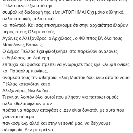
Πέλλα μένει έξω από την
συμβολική διαδρομή της, είναι ΑΤΟΠΗΜΑ! Όχι μόνο αθλητικό,
αλλά ιστορικό, πολιτιστικό
και πολιτικό. Και σας επισημένουμε ότι στην αρχαιότητα έλαβαν
μέρος στους Ολυμπιακούς
Αγώνες ο Αλέξανδρος, ο Αρχέλαος , ο Φίλιππος Β’, όλοι τους
Μακεδόνες Βασιλείς.
Ο Δήμος Πέλλας έχει φιλοξενήσει στο παρελθόν ανάλογες
εκδηλώσεις με ιδιαίτερη
επιτυχία και φυσικά πρέπει να γνωρίζετε πως έχει Ολυμπιονίκες
και Παραολυμπιονίκες,
ανάμεσά τους την αθλήτρια Έλλη Μυστακίδου, ενώ από το νομό
Πέλλας καταγόταν και ο
Αλέξανδρος Νικολαΐδης.
Τι έγιναν λοιπόν όλοι αυτοί που μίλησαν για πατριωτισμούς,
αλλά εθελοτυφλούν όταν
πρέπει να πάρουν αποφάσεις; Δεν είναι δυνατόν με αυτά που
γίνονται σήμερα
παγκοσμίως, αλλά και στην γειτονιά μας, να δείχνουμε
αδιαφορία. Δεν μπορεί να