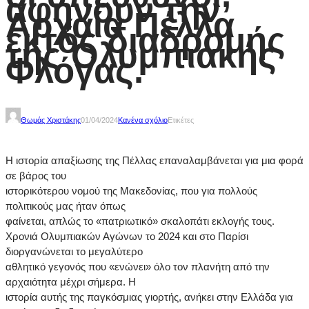
αφήνουν την
Αρχαία Πέλλα
εκτός διαδρομής
της Ολυμπιακής
Φλόγας.
Θωμάς Χριστάκης
01/04/2024
Κανένα σχόλιο
Ετικέτες
Η ιστορία απαξίωσης της Πέλλας επαναλαμβάνεται για μια φορά
σε βάρος του
ιστορικότερου νομού της Μακεδονίας, που για πολλούς
πολιτικούς μας ήταν όπως
φαίνεται, απλώς το «πατριωτικό» σκαλοπάτι εκλογής τους.
Χρονιά Ολυμπιακών Αγώνων το 2024 και στο Παρίσι
διοργανώνεται το μεγαλύτερο
αθλητικό γεγονός που «ενώνει» όλο τον πλανήτη από την
αρχαιότητα μέχρι σήμερα. Η
ιστορία αυτής της παγκόσμιας γιορτής, ανήκει στην Ελλάδα για