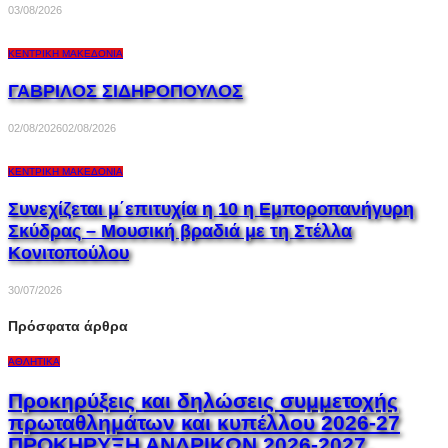
03/08/2026
ΚΕΝΤΡΙΚΉ ΜΑΚΕΔΟΝΊΑ
ΓΑΒΡΙΛΟΣ ΣΙΔΗΡΟΠΟΥΛΟΣ
02/08/2026
02/08/2026
ΚΕΝΤΡΙΚΉ ΜΑΚΕΔΟΝΊΑ
Συνεχίζεται μ΄επιτυχία η 10 η Εμποροπανήγυρη
Σκύδρας – Μουσική βραδιά με τη Στέλλα
Κονιτοπούλου
30/07/2026
Πρόσφατα άρθρα
ΑΘΛΗΤΙΚΆ
Προκηρύξεις και δηλώσεις συμμετοχής
πρωταθλημάτων και κυπέλλου 2026-27
ΠΡΟΚΗΡΥΞΗ ΑΝΔΡΙΚΩΝ 2026-2027.