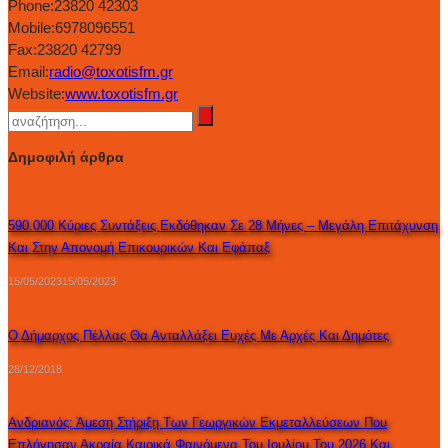
Phone:
23820 42303
Mobile:
6978096551
Fax:
23820 42799
Email:
radio@toxotisfm.gr
Website:
www.toxotisfm.gr
Δημοφιλή άρθρα
590.000 Κύριες Συντάξεις Εκδόθηκαν Σε 28 Μήνες – Μεγάλη Επιτάχυνση
Και Στην Απονομή Επικουρικών Και Εφάπαξ
15/05/2023
15/05/2023
Ο Δήμαρχος Πέλλας Θα Ανταλλάξει Ευχές Με Αρχές Και Δημότες
28/12/2018
Ανδριανός: Άμεση Στήριξη Των Γεωργικών Εκμεταλλεύσεων Που
Επλήγησαν Ακραία Καιρικά Φαινόμενα Του Ιουλίου Του 2026 Και