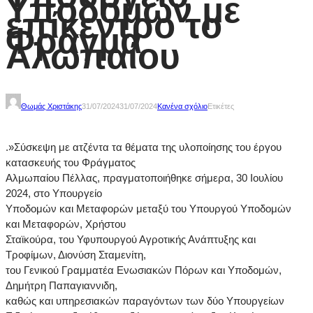
Υποδομών με
επίκεντρο το
Φράγμα
Αλωπαίου
Θωμάς Χριστάκης
31/07/2024
31/07/2024
Κανένα σχόλιο
Ετικέτες
.»Σύσκεψη με ατζέντα τα θέματα της υλοποίησης του έργου
κατασκευής του Φράγματος
Αλμωπαίου Πέλλας, πραγματοποιήθηκε σήμερα, 30 Ιουλίου
2024, στο Υπουργείο
Υποδομών και Μεταφορών μεταξύ του Υπουργού Υποδομών
και Μεταφορών, Χρήστου
Σταϊκούρα, του Υφυπουργού Αγροτικής Ανάπτυξης και
Τροφίμων, Διονύση Σταμενίτη,
του Γενικού Γραμματέα Ενωσιακών Πόρων και Υποδομών,
Δημήτρη Παπαγιαννιδη,
καθώς και υπηρεσιακών παραγόντων των δύο Υπουργείων