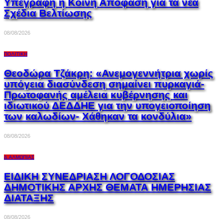
Υπεγράφη η Κοινή Απόφαση για τα νέα
Σχέδια Βελτίωσης
08/08/2026
ΠΟΛΙΤΙΚΉ
Θεοδώρα Τζάκρη: «Ανεμογεννήτρια χωρίς
υπόγεια διασύνδεση σημαίνει πυρκαγιά-
Πρωτοφανής αμέλεια κυβέρνησης και
ιδιωτικού ΔΕΔΔΗΕ για την υπογειοποίηση
των καλωδίων- Χάθηκαν τα κονδύλια»
08/08/2026
Δ.ΑΛΜΩΠΊΑΣ
ΕΙΔΙΚΗ ΣΥΝΕΔΡΙΑΣΗ ΛΟΓΟΔΟΣΙΑΣ
ΔΗΜΟΤΙΚΗΣ ΑΡΧΗΣ ΘΕΜΑΤΑ ΗΜΕΡΗΣΙΑΣ
ΔΙΑΤΑΞΗΣ
08/08/2026