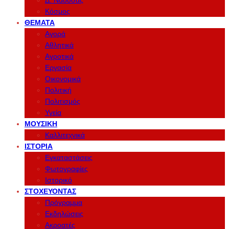
Δ. Νάουσας
Κόσμος
ΘΈΜΑΤΑ
Αγορά
Αθλητικά
Αγροτικά
Εργασία
Οικονομικά
Πολιτική
Πολιτισμός
Υγεία
ΜΟΥΣΙΚΉ
Καλλιτεχνικά
ΙΣΤΟΡΊΑ
Εγκαταστάσεις
Φωτογραφίες
Ιστορικό
ΣΤΟΧΕΎΟΝΤΑΣ
Πρόγραμμα
Εκδηλώσεις
Ακροατές