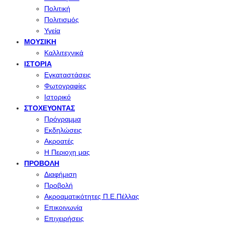
Πολιτική
Πολιτισμός
Υγεία
ΜΟΥΣΙΚΉ
Καλλιτεχνικά
ΙΣΤΟΡΊΑ
Εγκαταστάσεις
Φωτογραφίες
Ιστορικό
ΣΤΟΧΕΎΟΝΤΑΣ
Πρόγραμμα
Εκδηλώσεις
Ακροατές
Η Περιοχη μας
ΠΡΟΒΟΛΉ
Διαφήμιση
Προβολή
Ακροαματικότητες Π.Ε.Πέλλας
Επικοινωνία
Επιχειρήσεις