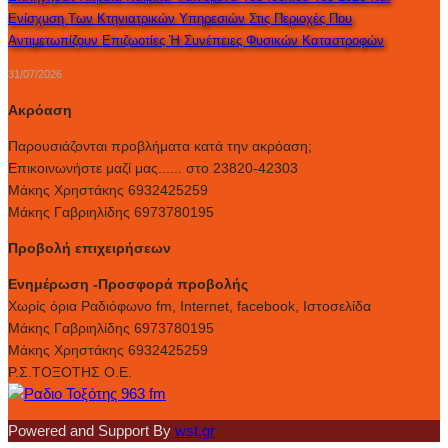
Ενίσχυση Των Κτηνιατρικών Υπηρεσιών Στις Περιοχές Που
Αντιμετωπίζουν Επιζωοτίες Ή Συνέπειες Φυσικών Καταστροφών
31/07/2026
Ακρόαση
Παρουσιάζονται προβλήματα κατά την ακρόαση;
Επικοινωνήστε μαζί μας...... στο 23820-42303
Μάκης Χρηστάκης 6932425259
Μάκης Γαβριηλίδης 6973780195
Προβολή επιχειρήσεων
Ενημέρωση -Προσφορά προβολής
Xωρίς όρια Ραδιόφωνο fm, Internet, facebook, Ιστοσελίδα
Μάκης Γαβριηλίδης 6973780195
Μάκης Χρηστάκης 6932425259
Ρ.Σ.ΤΟΞΟΤΗΣ Ο.Ε.
Powered and Support By
wst.gr