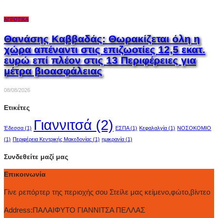
ΑΓΡΟΤΙΚΆ
Θανάσης Καββαδάς: Θωρακίζεται όλη η
χώρα απέναντι στις επιζωοτίες 12,5 εκατ.
ευρώ επί πλέον στις 13 Περιφέρειες για
μέτρα βιοασφάλειας
08/08/2026
Ετικέτες
Γιαννιτσά
(2)
Έδεσσα
(1)
ΕΣΠΑ
(1)
Κεφαλαλγία
(1)
ΝΟΣΟΚΟΜΙΟ
(1)
Περιφέρεια Κεντρικής Μακεδονίας
(1)
ημικρανία
(1)
Συνδεθείτε μαζί μας
Επικοινωνία
Γίνε ρεπόρτερ της περιοχής σου Στείλε μας κείμενο,φώτο,βίντεο
Address:
ΠΑΛΑΙΦΥΤΟ ΓΙΑΝΝΙΤΣΑ ΠΕΛΛΑΣ