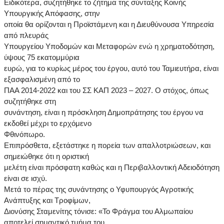
Ειδικότερα, συζητήθηκε το ζήτημα της σύνταξης Κοινής
Υπουργικής Απόφασης, στην
οποία θα ορίζονται η Προϊστάμενη και η Διευθύνουσα Υπηρεσία
από πλευράς
Υπουργείου Υποδομών και Μεταφορών ενώ η χρηματοδότηση,
ύψους 75 εκατομμύρια
ευρώ, για το κυρίως μέρος του έργου, αυτό του Ταμιευτήρα, είναι
εξασφαλισμένη από το
ΠΑΑ 2014-2022 και του ΣΣ ΚΑΠ 2023 – 2027. Ο στόχος, όπως
συζητήθηκε στη
συνάντηση, είναι η πρόσκληση Δημοπράτησης του έργου να
εκδοθεί μέχρι το ερχόμενο
Φθινόπωρο.
Επιπρόσθετα, εξετάστηκε η πορεία των απαλλοτριώσεων, και
σημειώθηκε ότι η οριστική
μελέτη είναι πρόσφατη καθώς και η Περιβαλλοντική Αδειοδότηση
είναι σε ισχύ.
Μετά το πέρας της συνάντησης ο Υφυπουργός Αγροτικής
Ανάπτυξης και Τροφίμων,
Διονύσης Σταμενίτης τόνισε: «Το Φράγμα του Αλμωπαίου
αποτελεί σημαντικό τμήμα του