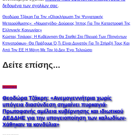
δεδομένα των σχολίων σας
.
Θεοδώρα Τζάκρη Για Την «Ολοκλήρωση Της Ψυχιατρικής
Μεταρρύθμισης»: «Νομοσχέδιο- Δούρειος Ίππος Για Την Καταστροφή Της
Ελληνικής Κοινωνίας»
Κώστας Τσιάρας: Η Κυβέρνηση Θα Σταθεί Στο Πλευρό Των Πληγέντων
Κτηνοτρόφων- Θα Πράξουμε Ό,τι Είναι Δυνατόν Για Τη Στήριξή Τους Και
Από Την ΕΕ Η Μάχη Με Τον Ιό Δεν Έχει Τελειώσει
Δείτε επίσης...
ΠΟΛΙΤΙΚΉ
Θεοδώρα Τζάκρη: «Ανεμογεννήτρια χωρίς
υπόγεια διασύνδεση σημαίνει πυρκαγιά-
Πρωτοφανής αμέλεια κυβέρνησης και ιδιωτικού
ΔΕΔΔΗΕ για την υπογειοποίηση των καλωδίων-
Χάθηκαν τα κονδύλια»