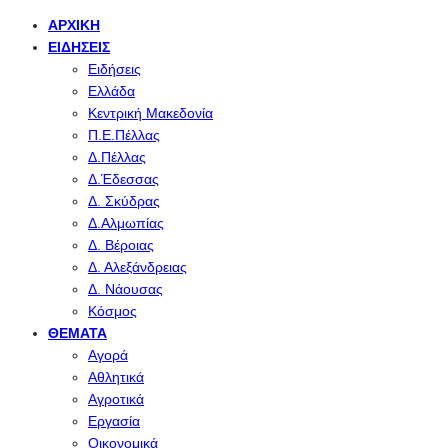
ΑΡΧΙΚΉ
ΕΙΔΉΣΕΙΣ
Ειδήσεις
Ελλάδα
Κεντρική Μακεδονία
Π.Ε.Πέλλας
Δ.Πέλλας
Δ.Έδεσσας
Δ. Σκύδρας
Δ.Αλμωπίας
Δ. Βέροιας
Δ. Αλεξάνδρειας
Δ. Νάουσας
Κόσμος
ΘΈΜΑΤΑ
Αγορά
Αθλητικά
Αγροτικά
Εργασία
Οικονομικά