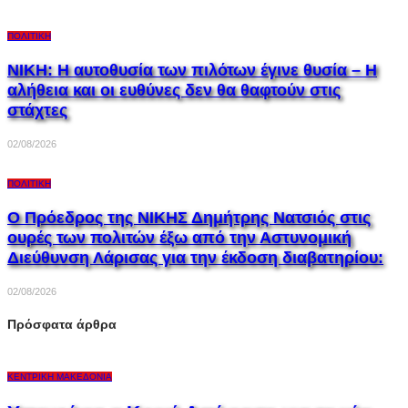
ΠΟΛΙΤΙΚΉ
ΝΙΚΗ: Η αυτοθυσία των πιλότων έγινε θυσία – Η
αλήθεια και οι ευθύνες δεν θα θαφτούν στις
στάχτες
02/08/2026
ΠΟΛΙΤΙΚΉ
Ο Πρόεδρος της ΝΙΚΗΣ Δημήτρης Νατσιός στις
ουρές των πολιτών έξω από την Αστυνομική
Διεύθυνση Λάρισας για την έκδοση διαβατηρίου:
02/08/2026
Πρόσφατα άρθρα
ΚΕΝΤΡΙΚΉ ΜΑΚΕΔΟΝΊΑ