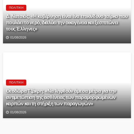
ΠΟΛΙΤΙΚΉ
Δ. Νατσιός: «Η κυβέρνηση είναι ένα επικίνδυνο τσίρκο που
πουλάει το νερό, διαλύει την οικογένεια και ξεσπιτώνει
τους Έλληνες»
01/08/2026
ΠΟΛΙΤΙΚΉ
Θεοδώρα Τζάκρη: «Να ληφθούν άμεσα μέτρα για την
αντιμετώπιση της ασθένειας των παραμορφωμένων
καρπών και τη στήριξη των παραγωγών»
01/08/2026