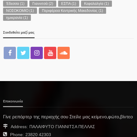
Έδεσσα
(1)
Γιαννιτσά
(2)
ΕΣΠΑ
(1)
Κεφαλαλγία
(1)
ΝΟΣΟΚΟΜΙΟ
(1)
Περιφέρεια Κεντρικής Μακεδονίας
(1)
ημικρανία
(1)
Συνδεθείτε μαζί μας
Επικοινωνία
Γίνε ρεπόρτερ της περιοχής σου Στείλε μας κείμενο,φώτο,βίντεο
Address:
ΠΑΛΑΙΦΥΤΟ ΓΙΑΝΝΙΤΣΑ ΠΕΛΛΑΣ
Phone:
23820 42303