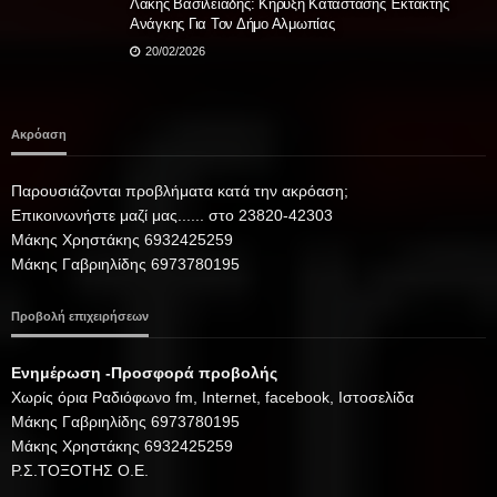
Λάκης Βασιλειάδης: Κήρυξη Κατάστασης Έκτακτης
Ανάγκης Για Τον Δήμο Αλμωπίας
20/02/2026
Ακρόαση
Παρουσιάζονται προβλήματα κατά την ακρόαση;
Επικοινωνήστε μαζί μας...... στο 23820-42303
Μάκης Χρηστάκης 6932425259
Μάκης Γαβριηλίδης 6973780195
Προβολή επιχειρήσεων
Ενημέρωση -Προσφορά προβολής
Xωρίς όρια Ραδιόφωνο fm, Internet, facebook, Ιστοσελίδα
Μάκης Γαβριηλίδης 6973780195
Μάκης Χρηστάκης 6932425259
Ρ.Σ.ΤΟΞΟΤΗΣ Ο.Ε.