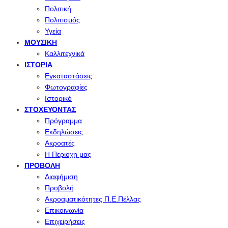
Πολιτική
Πολιτισμός
Υγεία
ΜΟΥΣΙΚΉ
Καλλιτεχνικά
ΙΣΤΟΡΊΑ
Εγκαταστάσεις
Φωτογραφίες
Ιστορικό
ΣΤΟΧΕΎΟΝΤΑΣ
Πρόγραμμα
Εκδηλώσεις
Ακροατές
Η Περιοχη μας
ΠΡΟΒΟΛΉ
Διαφήμιση
Προβολή
Ακροαματικότητες Π.Ε.Πέλλας
Επικοινωνία
Επιχειρήσεις