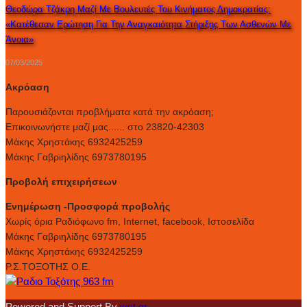
Θεοδώρα Τζάκρη Μαζί Με Βουλευτές Του Κινήματος Δημοκρατίας:
«Κατέθεσαν Ερώτηση Για Την Αναγκαιότητα Στήριξης Των Ασθενών Με
Άνοια»
07/03/2025
Ακρόαση
Παρουσιάζονται προβλήματα κατά την ακρόαση;
Επικοινωνήστε μαζί μας...... στο 23820-42303
Μάκης Χρηστάκης 6932425259
Μάκης Γαβριηλίδης 6973780195
Προβολή επιχειρήσεων
Ενημέρωση -Προσφορά προβολής
Xωρίς όρια Ραδιόφωνο fm, Internet, facebook, Ιστοσελίδα
Μάκης Γαβριηλίδης 6973780195
Μάκης Χρηστάκης 6932425259
Ρ.Σ.ΤΟΞΟΤΗΣ Ο.Ε.
Powered and Support By
wst.gr