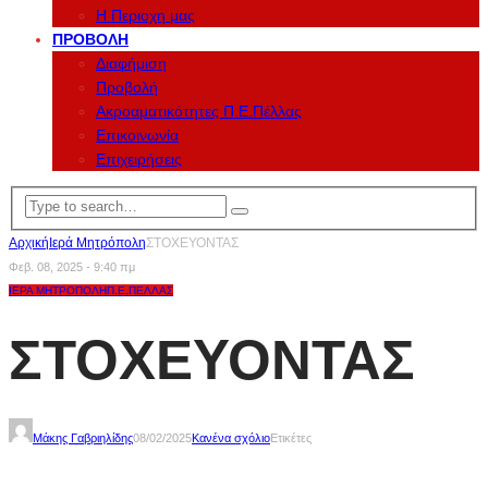
Η Περιοχη μας
ΠΡΟΒΟΛΉ
Διαφήμιση
Προβολή
Ακροαματικότητες Π.Ε.Πέλλας
Επικοινωνία
Επιχειρήσεις
Αρχική
Ιερά Μητρόπολη
ΣΤΟΧΕΥΟΝΤΑΣ
Φεβ. 08, 2025 - 9:40 πμ
ΙΕΡΆ ΜΗΤΡΌΠΟΛΗ
Π.Ε.ΠΈΛΛΑΣ
ΣΤΟΧΕΥΟΝΤΑΣ
Μάκης Γαβριηλίδης
08/02/2025
Κανένα σχόλιο
Ετικέτες