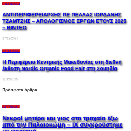
Π.Ε.ΠΈΛΛΑΣ
ΑΝΤΙΠΕΡΙΦΕΡΕΙΑΡΧΗΣ ΠΕ ΠΕΛΛΑΣ ΙΟΡΔΑΝΗΣ
ΤΖΑΜΤΖΗΣ – ΑΠΟΛΟΓΙΣΜΟΣ ΕΡΓΩΝ ΕΤΟΥΣ 2025
– ΒΙΝΤΕΟ
27/12/2025
Π.Ε.ΠΈΛΛΑΣ
Η Περιφέρεια Κεντρικής Μακεδονίας στη διεθνή
έκθεση Nordic Organic Food Fair στη Σουηδία
11/12/2025
Πρόσφατα άρθρα
ΑΣΤΥΝΟΜΊΑ
Νεκροί μητέρα και γιος στο τροχαίο έξω
από την Παλαιοκώμη – ΙΧ συγκρούστηκε
με φορτηγό