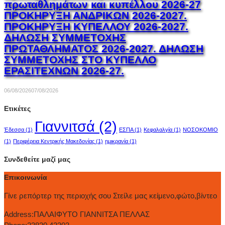
πρωταθλημάτων και κυπέλλου 2026-27
ΠΡΟΚΗΡΥΞΗ ΑΝΔΡΙΚΩΝ 2026-2027.
ΠΡΟΚΗΡΥΞΗ ΚΥΠΕΛΛΟΥ 2026-2027.
ΔΗΛΩΣΗ ΣΥΜΜΕΤΟΧΗΣ
ΠΡΩΤΑΘΛΗΜΑΤΟΣ 2026-2027. ΔΗΛΩΣΗ
ΣΥΜΜΕΤΟΧΗΣ ΣΤΟ ΚΥΠΕΛΛΟ
ΕΡΑΣΙΤΕΧΝΩΝ 2026-27.
06/08/2026
07/08/2026
Ετικέτες
Γιαννιτσά
(2)
Έδεσσα
(1)
ΕΣΠΑ
(1)
Κεφαλαλγία
(1)
ΝΟΣΟΚΟΜΙΟ
(1)
Περιφέρεια Κεντρικής Μακεδονίας
(1)
ημικρανία
(1)
Συνδεθείτε μαζί μας
Επικοινωνία
Γίνε ρεπόρτερ της περιοχής σου Στείλε μας κείμενο,φώτο,βίντεο
Address:
ΠΑΛΑΙΦΥΤΟ ΓΙΑΝΝΙΤΣΑ ΠΕΛΛΑΣ