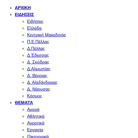
ΑΡΧΙΚΉ
ΕΙΔΉΣΕΙΣ
Ειδήσεις
Ελλάδα
Κεντρική Μακεδονία
Π.Ε.Πέλλας
Δ.Πέλλας
Δ.Έδεσσας
Δ. Σκύδρας
Δ.Αλμωπίας
Δ. Βέροιας
Δ. Αλεξάνδρειας
Δ. Νάουσας
Κόσμος
ΘΈΜΑΤΑ
Αγορά
Αθλητικά
Αγροτικά
Εργασία
Οικονομικά