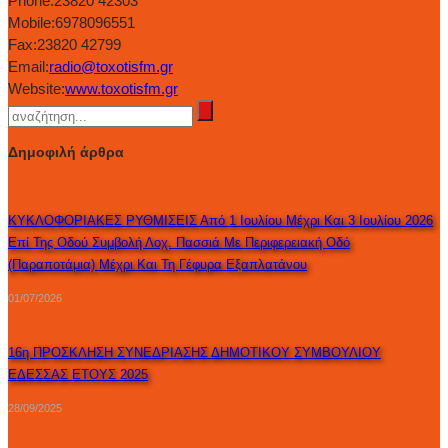
Phone:
23820 42303
Mobile:
6978096551
Fax:
23820 42799
Email:
radio@toxotisfm.gr
Website:
www.toxotisfm.gr
Δημοφιλή άρθρα
ΚΥΚΛΟΦΟΡΙΑΚΕΣ ΡΥΘΜΙΣΕΙΣ Από 1 Ιουλίου Μέχρι Και 3 Ιουλίου 2026
Επί Της Οδού Συμβολή Λοχ. Πασσιά Με Περιφερειακή Οδό
(παραποτάμια) Μέχρι Και Τη Γέφυρα Εξαπλατάνου
01/07/2026
16η ΠΡΟΣΚΛΗΣΗ ΣΥΝΕΔΡΙΑΣΗΣ ΔΗΜΟΤΙΚΟΥ ΣΥΜΒΟΥΛΙΟΥ
ΕΔΕΣΣΑΣ ΕΤΟΥΣ 2025
28/09/2025