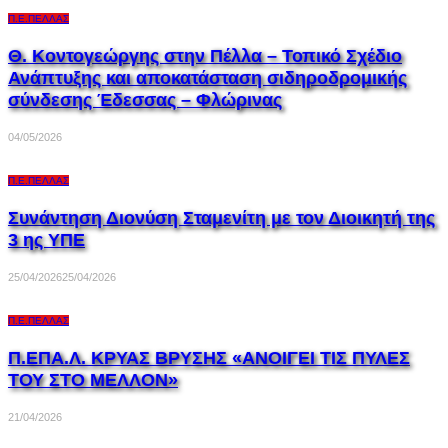
Π.Ε.ΠΈΛΛΑΣ
Θ. Κοντογεώργης στην Πέλλα – Τοπικό Σχέδιο
Ανάπτυξης και αποκατάσταση σιδηροδρομικής
σύνδεσης Έδεσσας – Φλώρινας
04/05/2026
Π.Ε.ΠΈΛΛΑΣ
Συνάντηση Διονύση Σταμενίτη με τον Διοικητή της
3 ης ΥΠΕ
25/04/2026
25/04/2026
Π.Ε.ΠΈΛΛΑΣ
Π.ΕΠΑ.Λ. ΚΡΥΑΣ ΒΡΥΣΗΣ «ΑΝΟΙΓΕΙ ΤΙΣ ΠΥΛΕΣ
ΤΟΥ ΣΤΟ ΜΕΛΛΟΝ»
21/04/2026