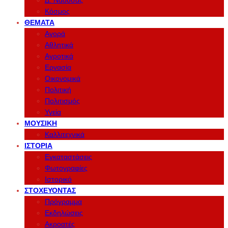
Δ. Νάουσας
Κόσμος
ΘΈΜΑΤΑ
Αγορά
Αθλητικά
Αγροτικά
Εργασία
Οικονομικά
Πολιτική
Πολιτισμός
Υγεία
ΜΟΥΣΙΚΉ
Καλλιτεχνικά
ΙΣΤΟΡΊΑ
Εγκαταστάσεις
Φωτογραφίες
Ιστορικό
ΣΤΟΧΕΎΟΝΤΑΣ
Πρόγραμμα
Εκδηλώσεις
Ακροατές