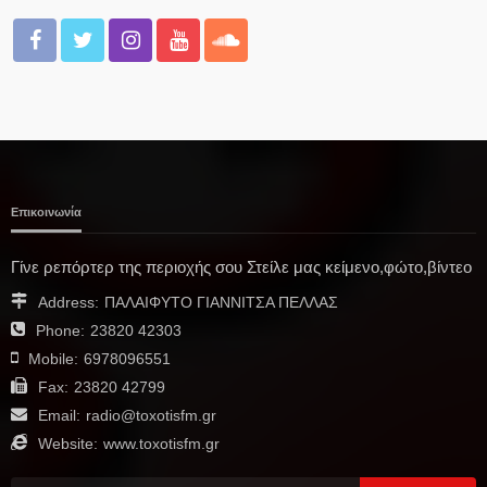
Επικοινωνία
Γίνε ρεπόρτερ της περιοχής σου Στείλε μας κείμενο,φώτο,βίντεο
Address:
ΠΑΛΑΙΦΥΤΟ ΓΙΑΝΝΙΤΣΑ ΠΕΛΛΑΣ
Phone:
23820 42303
Mobile:
6978096551
Fax:
23820 42799
Email:
radio@toxotisfm.gr
Website:
www.toxotisfm.gr