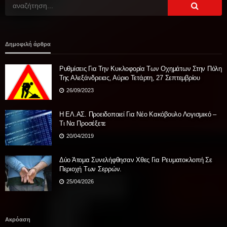
Δημοφιλή άρθρα
Ρυθμίσεις Για Την Κυκλοφορία Των Οχημάτων Στην Πόλη
Της Αλεξάνδρειας, Αύριο Τετάρτη, 27 Σεπτεμβρίου
26/09/2023
Η ΕΛ.ΑΣ. Προειδοποιεί Για Νέο Κακόβουλο Λογισμικό –
Τι Να Προσέξετε
20/04/2019
Δύο Άτομα Συνελήφθησαν Χθες Για Ρευματοκλοπή Σε
Περιοχή Των Σερρών.
25/04/2026
Ακρόαση