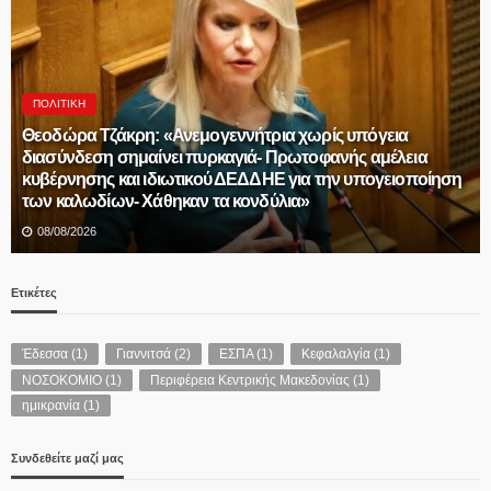
ΠΟΛΙΤΙΚΉ
Θεοδώρα Τζάκρη: «Ανεμογεννήτρια χωρίς υπόγεια
διασύνδεση σημαίνει πυρκαγιά- Πρωτοφανής αμέλεια
κυβέρνησης και ιδιωτικού ΔΕΔΔΗΕ για την υπογειοποίηση
των καλωδίων- Χάθηκαν τα κονδύλια»
08/08/2026
Ετικέτες
Έδεσσα
(1)
Γιαννιτσά
(2)
ΕΣΠΑ
(1)
Κεφαλαλγία
(1)
ΝΟΣΟΚΟΜΙΟ
(1)
Περιφέρεια Κεντρικής Μακεδονίας
(1)
ημικρανία
(1)
Συνδεθείτε μαζί μας