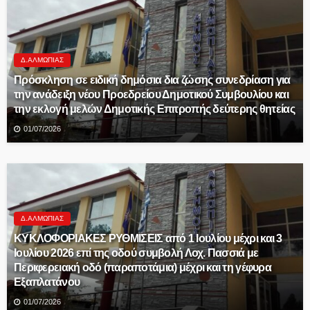
Δ.ΑΛΜΩΠΊΑΣ
Πρόσκληση σε ειδική δημόσια δια ζώσης συνεδρίαση για
την ανάδειξη νέου Προεδρείου Δημοτικού Συμβουλίου και
την εκλογή μελών Δημοτικής Επιτροπής δεύτερης θητείας
01/07/2026
Δ.ΑΛΜΩΠΊΑΣ
ΚΥΚΛΟΦΟΡΙΑΚΕΣ ΡΥΘΜΙΣΕΙΣ από 1 Ιουλίου μέχρι και 3
Ιουλίου 2026 επί της οδού συμβολή Λοχ. Πασσιά με
Περιφερειακή οδό (παραποτάμια) μέχρι και τη γέφυρα
Εξαπλατάνου
01/07/2026