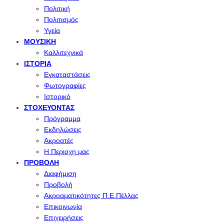
Πολιτική
Πολιτισμός
Υγεία
ΜΟΥΣΙΚΉ
Καλλιτεχνικά
ΙΣΤΟΡΊΑ
Εγκαταστάσεις
Φωτογραφίες
Ιστορικό
ΣΤΟΧΕΎΟΝΤΑΣ
Πρόγραμμα
Εκδηλώσεις
Ακροατές
Η Περιοχη μας
ΠΡΟΒΟΛΉ
Διαφήμιση
Προβολή
Ακροαματικότητες Π.Ε.Πέλλας
Επικοινωνία
Επιχειρήσεις