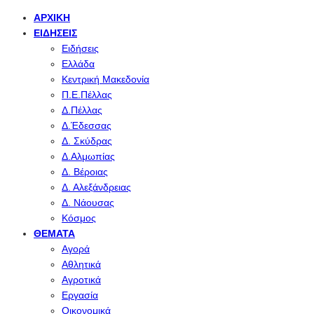
ΑΡΧΙΚΉ
ΕΙΔΉΣΕΙΣ
Ειδήσεις
Ελλάδα
Κεντρική Μακεδονία
Π.Ε.Πέλλας
Δ.Πέλλας
Δ.Έδεσσας
Δ. Σκύδρας
Δ.Αλμωπίας
Δ. Βέροιας
Δ. Αλεξάνδρειας
Δ. Νάουσας
Κόσμος
ΘΈΜΑΤΑ
Αγορά
Αθλητικά
Αγροτικά
Εργασία
Οικονομικά