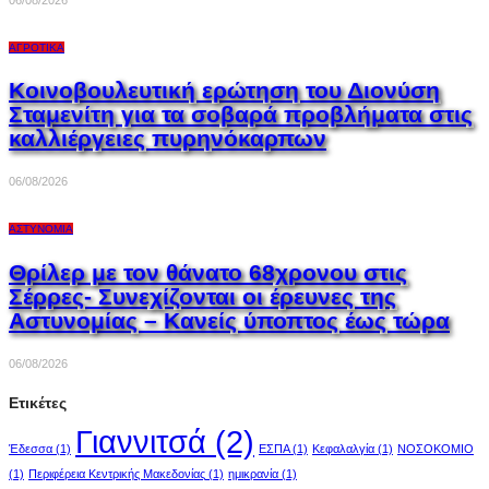
ΑΓΡΟΤΙΚΆ
Κοινοβουλευτική ερώτηση του Διονύση
Σταμενίτη για τα σοβαρά προβλήματα στις
καλλιέργειες πυρηνόκαρπων
06/08/2026
ΑΣΤΥΝΟΜΊΑ
Θρίλερ με τον θάνατο 68χρονου στις
Σέρρες- Συνεχίζονται οι έρευνες της
Αστυνομίας – Κανείς ύποπτος έως τώρα
06/08/2026
Ετικέτες
Γιαννιτσά
(2)
Έδεσσα
(1)
ΕΣΠΑ
(1)
Κεφαλαλγία
(1)
ΝΟΣΟΚΟΜΙΟ
(1)
Περιφέρεια Κεντρικής Μακεδονίας
(1)
ημικρανία
(1)