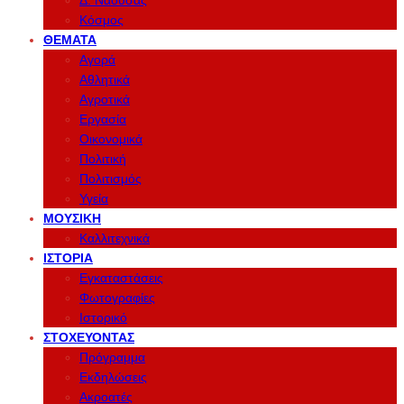
Δ. Νάουσας
Κόσμος
ΘΈΜΑΤΑ
Αγορά
Αθλητικά
Αγροτικά
Εργασία
Οικονομικά
Πολιτική
Πολιτισμός
Υγεία
ΜΟΥΣΙΚΉ
Καλλιτεχνικά
ΙΣΤΟΡΊΑ
Εγκαταστάσεις
Φωτογραφίες
Ιστορικό
ΣΤΟΧΕΎΟΝΤΑΣ
Πρόγραμμα
Εκδηλώσεις
Ακροατές