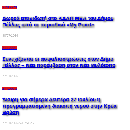
Δ.ΠΈΛΛΑΣ
Δωρεά απινιδωτή στο ΚΔΑΠ ΜΕΑ του Δήμου
Πέλλας από το περιοδικό «My Point»
30/07/2026
Δ.ΠΈΛΛΑΣ
Συνεχίζονται οι ασφαλτοστρώσεις στον Δήμο
Πέλλας – Νέα παρέμβαση στον Νέο Μυλότοπο
27/07/2026
Δ.ΠΈΛΛΑΣ
Άκυρη για σήμερα Δευτέρα 27 Ιουλίου η
προγραμματισμένη διακοπή νερού στην Κρύα
Βρύση
27/07/2026
27/07/2026