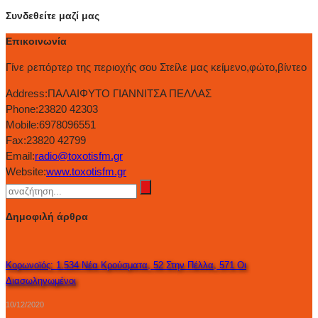
Συνδεθείτε μαζί μας
Επικοινωνία
Γίνε ρεπόρτερ της περιοχής σου Στείλε μας κείμενο,φώτο,βίντεο
Address:
ΠΑΛΑΙΦΥΤΟ ΓΙΑΝΝΙΤΣΑ ΠΕΛΛΑΣ
Phone:
23820 42303
Mobile:
6978096551
Fax:
23820 42799
Email:
radio@toxotisfm.gr
Website:
www.toxotisfm.gr
Δημοφιλή άρθρα
Κορωνοϊός: 1.534 Νέα Κρούσματα, 52 Στην Πέλλα, 571 Οι
Διασωληνωμένοι
10/12/2020