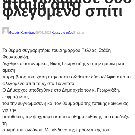
άτομα από
φλεγόμενο σπίτι
Θωμάς Χριστάκης
09/06/2026
Κανένα σχόλιο
Ετικέτες
Τα θερμά συγχαρητήρια του Δημάρχου Πέλλας, Στάθη
Φουντουκίδη,
δέχθηκε ο αστυνομικός Νίκος Γεωργιάδης για την ηρωική και
άμεση
παρέμβασή του, χάρη στην οποία σώθηκαν δύο αδέλφια από το
φλεγόμενο σπίτι τους, στα Γιαννιτσά.
Ο Δήμαρχος υποδέχθηκε στο Δημαρχείο τον κ. Γεωργιάδη,
εκφράζοντάς
του την ευγνωμοσύνη και τον θαυμασμό της τοπικής κοινωνίας
για την
αυτοθυσία, την ψυχραιμία και το αίσθημα ευθύνης που επέδειξε
τη
στιγμή του κινδύνου. Με κίνδυνο της προσωπικής του