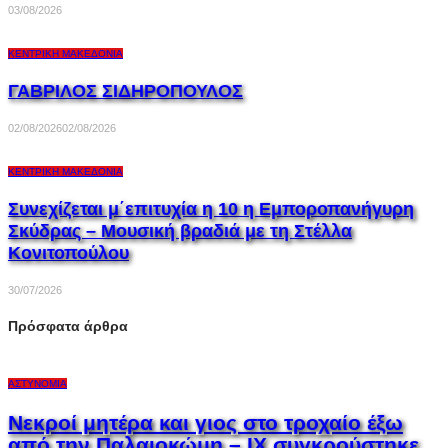
03/08/2026
ΚΕΝΤΡΙΚΉ ΜΑΚΕΔΟΝΊΑ
ΓΑΒΡΙΛΟΣ ΣΙΔΗΡΟΠΟΥΛΟΣ
02/08/2026
02/08/2026
ΚΕΝΤΡΙΚΉ ΜΑΚΕΔΟΝΊΑ
Συνεχίζεται μ΄επιτυχία η 10 η Εμποροπανήγυρη
Σκύδρας – Μουσική βραδιά με τη Στέλλα
Κονιτοπούλου
30/07/2026
Πρόσφατα άρθρα
ΑΣΤΥΝΟΜΊΑ
Νεκροί μητέρα και γιος στο τροχαίο έξω
από την Παλαιοκώμη – ΙΧ συγκρούστηκε