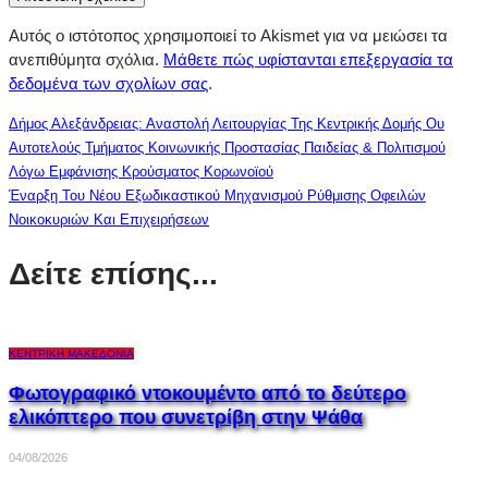
Αυτός ο ιστότοπος χρησιμοποιεί το Akismet για να μειώσει τα
ανεπιθύμητα σχόλια.
Μάθετε πώς υφίστανται επεξεργασία τα
δεδομένα των σχολίων σας
.
Δήμος Αλεξάνδρειας: Αναστολή Λειτουργίας Της Κεντρικής Δομής Ου
Αυτοτελούς Τμήματος Κοινωνικής Προστασίας Παιδείας & Πολιτισμού
Λόγω Εμφάνισης Κρούσματος Κορωνοϊού
Έναρξη Του Νέου Εξωδικαστικού Μηχανισμού Ρύθμισης Οφειλών
Νοικοκυριών Και Επιχειρήσεων
Δείτε επίσης...
ΚΕΝΤΡΙΚΉ ΜΑΚΕΔΟΝΊΑ
Φωτογραφικό ντοκουμέντο από το δεύτερο
ελικόπτερο που συνετρίβη στην Ψάθα
04/08/2026