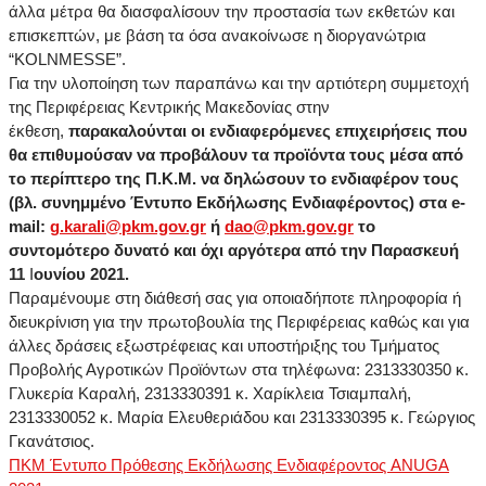
άλλα μέτρα θα διασφαλίσουν την προστασία των εκθετών και
επισκεπτών, με βάση τα όσα ανακοίνωσε η διοργανώτρια
“KOLNMESSE”.
Για την υλοποίηση των παραπάνω και την αρτιότερη συμμετοχή
της Περιφέρειας Κεντρικής Μακεδονίας στην
έκθεση,
παρακαλούνται οι ενδιαφερόμενες επιχειρήσεις που
θα επιθυμούσαν να προβάλουν τα προϊόντα τους μέσα από
το περίπτερο της Π.Κ.Μ. να δηλώσουν το ενδιαφέρον τους
(βλ. συνημμένο Έντυπο Εκδήλωσης Ενδιαφέροντος) στα e-
mail:
g
.
karali
@pkm.gov.gr
ή
dao
@pkm.gov.gr
το
συντομότερο δυνατό και όχι αργότερα από την Παρασκευή
11
Ι
ουνίου 2021.
Παραμένουμε στη διάθεσή σας για οποιαδήποτε πληροφορία ή
διευκρίνιση για την πρωτοβουλία της Περιφέρειας καθώς και για
άλλες δράσεις εξωστρέφειας και υποστήριξης του Τμήματος
Προβολής Αγροτικών Προϊόντων στα τηλέφωνα: 2313330350 κ.
Γλυκερία Καραλή, 2313330391 κ. Χαρίκλεια Τσιαμπαλή,
2313330052 κ. Μαρία Ελευθεριάδου και 2313330395 κ. Γεώργιος
Γκανάτσιος.
ΠΚΜ Έντυπο Πρόθεσης Εκδήλωσης Ενδιαφέροντος ANUGA