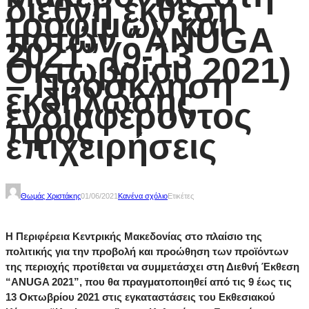
διεθνή έκθεση
τροφίμων και
ποτών “ANUGA
2021” (9-13
Οκτωβρίου 2021)
– Πρόσκληση
εκδήλωσης
ενδιαφέροντος
προς
επιχειρήσεις
Θωμάς Χριστάκης
01/06/2021
Κανένα σχόλιο
Ετικέτες
Η Περιφέρεια Κεντρικής Μακεδονίας στο πλαίσιο της
πολιτικής για την προβολή και προώθηση των προϊόντων
της περιοχής προτίθεται να συμμετάσχει στη Διεθνή Έκθεση
“ANUGA 2021”, που θα πραγματοποιηθεί από τις 9 έως τις
13 Οκτωβρίου 2021 στις εγκαταστάσεις του Εκθεσιακού