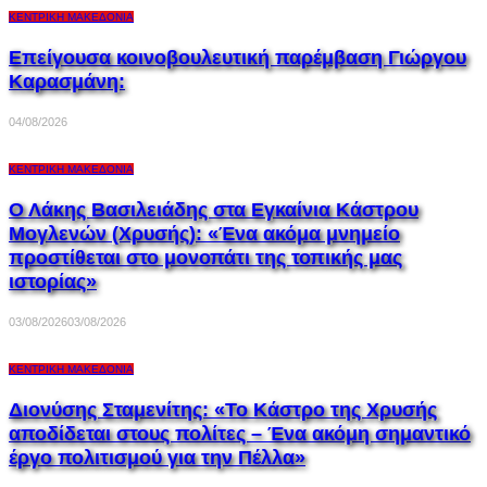
ΚΕΝΤΡΙΚΉ ΜΑΚΕΔΟΝΊΑ
Επείγουσα κοινοβουλευτική παρέμβαση Γιώργου
Καρασμάνη:
04/08/2026
ΚΕΝΤΡΙΚΉ ΜΑΚΕΔΟΝΊΑ
Ο Λάκης Βασιλειάδης στα Εγκαίνια Κάστρου
Μογλενών (Χρυσής): «Ένα ακόμα μνημείο
προστίθεται στο μονοπάτι της τοπικής μας
ιστορίας»
03/08/2026
03/08/2026
ΚΕΝΤΡΙΚΉ ΜΑΚΕΔΟΝΊΑ
Διονύσης Σταμενίτης: «Το Κάστρο της Χρυσής
αποδίδεται στους πολίτες – Ένα ακόμη σημαντικό
έργο πολιτισμού για την Πέλλα»