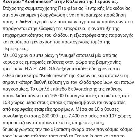
Κέντρου “Koelnmesse” στην Κολωνία της Γερμανίας.
Στόχος της συμμετοχής της Περιφέρειας Kεντρικής Μακεδονίας
στη συγκεκριμένη διοργάνωση είναι η περαιτέρω προώθηση
προς τη διεθνή αγορά των ποιοτικών αγροτικών προϊόντων που
παράγονται στην εδαφική της επικράτεια, η ανάπτυξη της
επιχειρηματικότητας του κλάδου, η εξωστρέφεια της παραγωγής
και ευρύτερα η ενίσχυση του πρωτογενούς τομέα της
Περιφέρειας.
Με 100 χρόνια εμπειρίας, η “Anuga” αποτελεί μία από τις
κορυφαίες εμπορικές εκθέσεις στον χώρο της βιομηχανίας
τροφίμων. Η Δ.Ε. ANUGA διεξάγεται κάθε δύο χρόνια στο
εκθεσιακό κέντρο “Koelnmesse” της Κολωνίας και αποτελεί τη
σημαντικότερη διεθνή έκθεση για τον κλάδο τροφίμων και ποτών
παγκοσμίως. Το υψηλό επίπεδο διεθνοποίησης της έκθεσης
προσελκύει πάνω από 165.000 επαγγελματίες επισκέπτες από
198 χώρες μέσα στους οποίους περιλαμβάνονται αγοραστές
από κορυφαίες εταιρείες τροφίμων. Μέσα σε 10 αίθουσες
συνολικής έκτασης 280.000 τ.μ., 7.400 εταιρείες από 107 χώρες
παρουσιάζουν τα προϊόντα και τις υπηρεσίες τους,
δημιουργώντας την πιο αξιόπιστη αγορά στον παγκόσμιο κόσμο
τροφίμων για πελάτες τόσο από τη Γερμανία όσο και από το