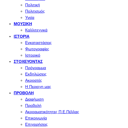
Πολιτική
Πολιτισμός
Υγεία
ΜΟΥΣΙΚΉ
Καλλιτεχνικά
ΙΣΤΟΡΊΑ
Εγκαταστάσεις
Φωτογραφίες
Ιστορικό
ΣΤΟΧΕΎΟΝΤΑΣ
Πρόγραμμα
Εκδηλώσεις
Ακροατές
Η Περιοχη μας
ΠΡΟΒΟΛΉ
Διαφήμιση
Προβολή
Ακροαματικότητες Π.Ε.Πέλλας
Επικοινωνία
Επιχειρήσεις