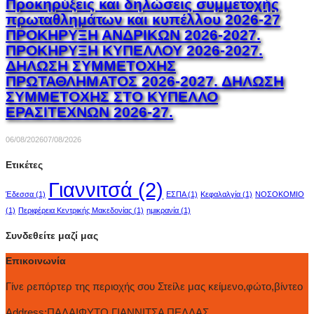
Προκηρύξεις και δηλώσεις συμμετοχής
πρωταθλημάτων και κυπέλλου 2026-27
ΠΡΟΚΗΡΥΞΗ ΑΝΔΡΙΚΩΝ 2026-2027.
ΠΡΟΚΗΡΥΞΗ ΚΥΠΕΛΛΟΥ 2026-2027.
ΔΗΛΩΣΗ ΣΥΜΜΕΤΟΧΗΣ
ΠΡΩΤΑΘΛΗΜΑΤΟΣ 2026-2027. ΔΗΛΩΣΗ
ΣΥΜΜΕΤΟΧΗΣ ΣΤΟ ΚΥΠΕΛΛΟ
ΕΡΑΣΙΤΕΧΝΩΝ 2026-27.
06/08/2026
07/08/2026
Ετικέτες
Γιαννιτσά
(2)
Έδεσσα
(1)
ΕΣΠΑ
(1)
Κεφαλαλγία
(1)
ΝΟΣΟΚΟΜΙΟ
(1)
Περιφέρεια Κεντρικής Μακεδονίας
(1)
ημικρανία
(1)
Συνδεθείτε μαζί μας
Επικοινωνία
Γίνε ρεπόρτερ της περιοχής σου Στείλε μας κείμενο,φώτο,βίντεο
Address:
ΠΑΛΑΙΦΥΤΟ ΓΙΑΝΝΙΤΣΑ ΠΕΛΛΑΣ