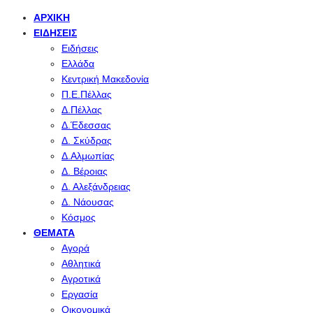
ΑΡΧΙΚΉ
ΕΙΔΉΣΕΙΣ
Ειδήσεις
Ελλάδα
Κεντρική Μακεδονία
Π.Ε.Πέλλας
Δ.Πέλλας
Δ.Έδεσσας
Δ. Σκύδρας
Δ.Αλμωπίας
Δ. Βέροιας
Δ. Αλεξάνδρειας
Δ. Νάουσας
Κόσμος
ΘΈΜΑΤΑ
Αγορά
Αθλητικά
Αγροτικά
Εργασία
Οικονομικά