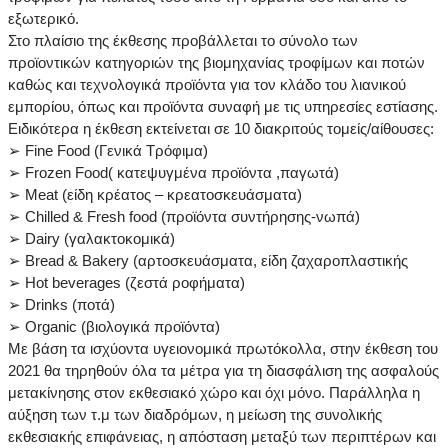
εξωτερικό.
Στο πλαίσιο της έκθεσης προβάλλεται το σύνολο των
προϊοντικών κατηγοριών της βιομηχανίας τροφίμων και ποτών
καθώς και τεχνολογικά προϊόντα για τον κλάδο του λιανικού
εμπορίου, όπως και προϊόντα συναφή με τις υπηρεσίες εστίασης.
Ειδικότερα η έκθεση εκτείνεται σε 10 διακριτούς τομείς/αίθουσες:
➢ Fine Food (Γενικά Τρόφιμα)
➢ Frozen Food( κατεψυγμένα προϊόντα ,παγωτά)
➢ Meat (είδη κρέατος – κρεατοσκευάσματα)
➢ Chilled & Fresh food (προϊόντα συντήρησης-νωπά)
➢ Dairy (γαλακτοκομικά)
➢ Bread & Bakery (αρτοσκευάσματα, είδη ζαχαροπλαστικής
➢ Hot beverages (ζεστά ροφήματα)
➢ Drinks (ποτά)
➢ Organic (βιολογικά προϊόντα)
Με βάση τα ισχύοντα υγειονομικά πρωτόκολλα, στην έκθεση του
2021 θα τηρηθούν όλα τα μέτρα για τη διασφάλιση της ασφαλούς
μετακίνησης στον εκθεσιακό χώρο και όχι μόνο. Παράλληλα η
αύξηση των τ.μ των διαδρόμων, η μείωση της συνολικής
εκθεσιακής επιφάνειας, η απόσταση μεταξύ των περιπτέρων και