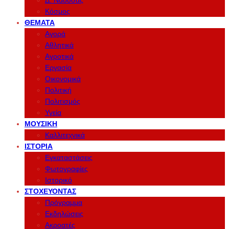
Δ. Νάουσας
Κόσμος
ΘΈΜΑΤΑ
Αγορά
Αθλητικά
Αγροτικά
Εργασία
Οικονομικά
Πολιτική
Πολιτισμός
Υγεία
ΜΟΥΣΙΚΉ
Καλλιτεχνικά
ΙΣΤΟΡΊΑ
Εγκαταστάσεις
Φωτογραφίες
Ιστορικό
ΣΤΟΧΕΎΟΝΤΑΣ
Πρόγραμμα
Εκδηλώσεις
Ακροατές