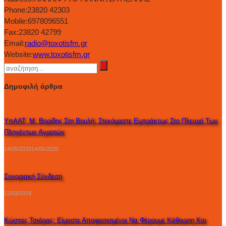
Phone:
23820 42303
Mobile:
6978096551
Fax:
23820 42799
Email:
radio@toxotisfm.gr
Website:
www.toxotisfm.gr
Δημοφιλή άρθρα
ΥπΑΑΤ, Μ. Βορίδης Στη Βουλή: Στεκόμαστε Εμπράκτως Στο Πλευρό Των
Πληγέντων Αγροτών
14/05/2020
14/05/2020
Συνοριακή Σύνδεση
12/03/2019
Κώστας Τσιάρας: Είμαστε Αποφασισμένοι Να Φέρουμε Κάθαρση Και