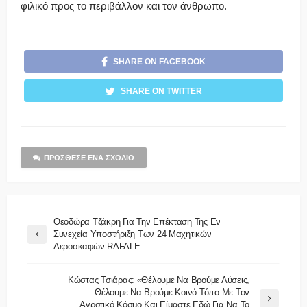
φιλικό προς το περιβάλλον και τον άνθρωπο.
SHARE ON FACEBOOK
SHARE ON TWITTER
ΠΡΌΣΘΕΣΕ ΈΝΑ ΣΧΌΛΙΟ
Θεοδώρα Τζάκρη Για Την Επέκταση Της Εν
Συνεχεία Υποστήριξη Των 24 Μαχητικών
Αεροσκαφών RAFALE:
Κώστας Τσιάρας: «Θέλουμε Να Βρούμε Λύσεις,
Θέλουμε Να Βρούμε Κοινό Τόπο Με Τον
Αγροτικό Κόσμο Και Είμαστε Εδώ Για Να Το