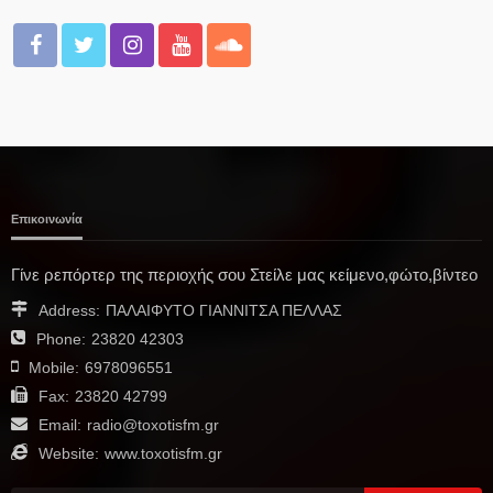
Επικοινωνία
Γίνε ρεπόρτερ της περιοχής σου Στείλε μας κείμενο,φώτο,βίντεο
Address:
ΠΑΛΑΙΦΥΤΟ ΓΙΑΝΝΙΤΣΑ ΠΕΛΛΑΣ
Phone:
23820 42303
Mobile:
6978096551
Fax:
23820 42799
Email:
radio@toxotisfm.gr
Website:
www.toxotisfm.gr