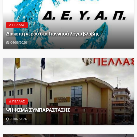
Δ.ΠΈΛΛΑΣ
Διακοπή νερού στα Γιαννιτσά λόγω βλάβης
04/08/2026
Δ.ΠΈΛΛΑΣ
ΨΗΦΙΣΜΑ ΣΥΜΠΑΡΑΣΤΑΣΗΣ
31/07/2026