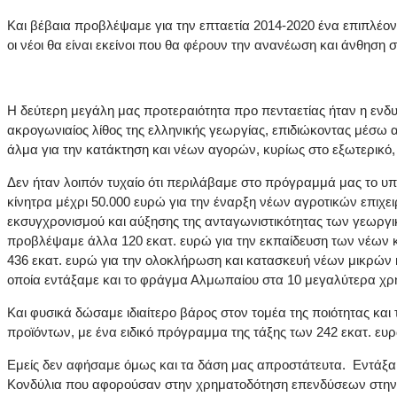
Και βέβαια προβλέψαμε για την επταετία 2014-2020 ένα επιπλέον
οι νέοι θα είναι εκείνοι που θα φέρουν την ανανέωση και άνθηση 
Η δεύτερη μεγάλη μας προτεραιότητα προ πενταετίας ήταν η ενδ
ακρογωνιαίος λίθος της ελληνικής γεωργίας, επιδιώκοντας μέσω
άλμα για την κατάκτηση και νέων αγορών, κυρίως στο εξωτερικό
Δεν ήταν λοιπόν τυχαίο ότι περιλάβαμε στο πρόγραμμά μας το υπ
κίνητρα μέχρι 50.000 ευρώ για την έναρξη νέων αγροτικών επιχειρ
εκσυγχρονισμού και αύξησης της ανταγωνιστικότητας των γεωργ
προβλέψαμε άλλα 120 εκατ. ευρώ για την εκπαίδευση των νέων κ
436 εκατ. ευρώ για την ολοκλήρωση και κατασκευή νέων μικρών 
οποία εντάξαμε και το φράγμα Αλμωπαίου στα 10 μεγαλύτερα χ
Και φυσικά δώσαμε ιδιαίτερο βάρος στον τομέα της ποιότητας κα
προϊόντων, με ένα ειδικό πρόγραμμα της τάξης των 242 εκατ. ευ
Εμείς δεν αφήσαμε όμως και τα δάση μας απροστάτευτα. Εντάξ
Κονδύλια που αφορούσαν στην χρηματοδότηση επενδύσεων στην α