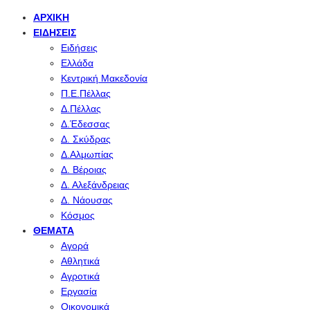
ΑΡΧΙΚΉ
ΕΙΔΉΣΕΙΣ
Ειδήσεις
Ελλάδα
Κεντρική Μακεδονία
Π.Ε.Πέλλας
Δ.Πέλλας
Δ.Έδεσσας
Δ. Σκύδρας
Δ.Αλμωπίας
Δ. Βέροιας
Δ. Αλεξάνδρειας
Δ. Νάουσας
Κόσμος
ΘΈΜΑΤΑ
Αγορά
Αθλητικά
Αγροτικά
Εργασία
Οικονομικά