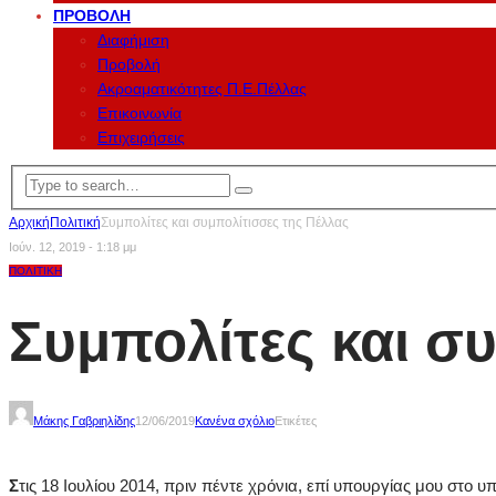
ΠΡΟΒΟΛΉ
Διαφήμιση
Προβολή
Ακροαματικότητες Π.Ε.Πέλλας
Επικοινωνία
Επιχειρήσεις
Αρχική
Πολιτική
Συμπολίτες και συμπολίτισσες της Πέλλας
Ιούν. 12, 2019 - 1:18 μμ
ΠΟΛΙΤΙΚΉ
Συμπολίτες και σ
Μάκης Γαβριηλίδης
12/06/2019
Κανένα σχόλιο
Ετικέτες
Σ
τις 18 Ιουλίου 2014, πριν πέντε χρόνια, επί υπουργίας μου σ