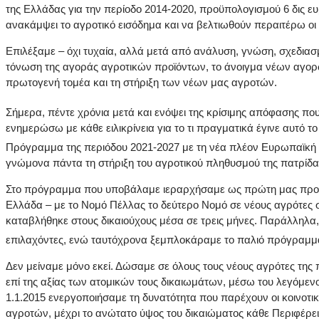
της Ελλάδας για την περίοδο 2014-2020, προϋπολογισμού 6 δις ε
ανακάμψει το αγροτικό εισόδημα και να βελτιωθούν περαιτέρω οι
Επιλέξαμε – όχι τυχαία, αλλά μετά από ανάλυση, γνώση, σχεδιασ
τόνωση της αγοράς αγροτικών προϊόντων, το άνοιγμα νέων αγορώ
πρωτογενή τομέα και τη στήριξη των νέων μας αγροτών.
Σήμερα, πέντε χρόνια μετά και ενόψει της κρίσιμης απόφασης πο
ενημερώσω με κάθε ειλικρίνεια για το τι πραγματικά έγινε αυτό τ
Πρόγραμμα της περιόδου 2021-2027 με τη νέα πλέον Ευρωπαϊκή Ε
γνώμονα πάντα τη στήριξη του αγροτικού πληθυσμού της πατρίδα
Στο πρόγραμμα που υποβάλαμε ιεραρχήσαμε ως πρώτη μας προτε
Ελλάδα – με το Νομό Πέλλας το δεύτερο Νομό σε νέους αγρότες σ
καταβλήθηκε στους δικαιούχους μέσα σε τρεις μήνες. Παράλληλα
επιλαχόντες, ενώ ταυτόχρονα ξεμπλοκάραμε το παλιό πρόγραμμα 
Δεν μείναμε μόνο εκεί. Δώσαμε σε όλους τους νέους αγρότες της
επί της αξίας των ατομικών τους δικαιωμάτων, μέσω του λεγόμενο
1.1.2015 ενεργοποιήσαμε τη δυνατότητα που παρέχουν οι κοινοτι
αγροτών, μέχρι το ανώτατο ύψος του δικαιώματος κάθε Περιφέρει