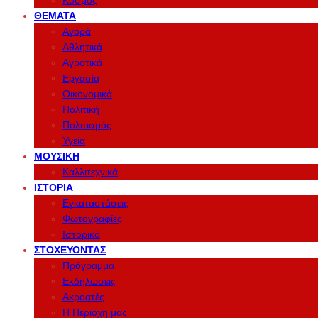
Κόσμος
ΘΈΜΑΤΑ
Αγορά
Αθλητικά
Αγροτικά
Εργασία
Οικονομικά
Πολιτική
Πολιτισμός
Υγεία
ΜΟΥΣΙΚΉ
Καλλιτεχνικά
ΙΣΤΟΡΊΑ
Εγκαταστάσεις
Φωτογραφίες
Ιστορικό
ΣΤΟΧΕΎΟΝΤΑΣ
Πρόγραμμα
Εκδηλώσεις
Ακροατές
Η Περιοχη μας