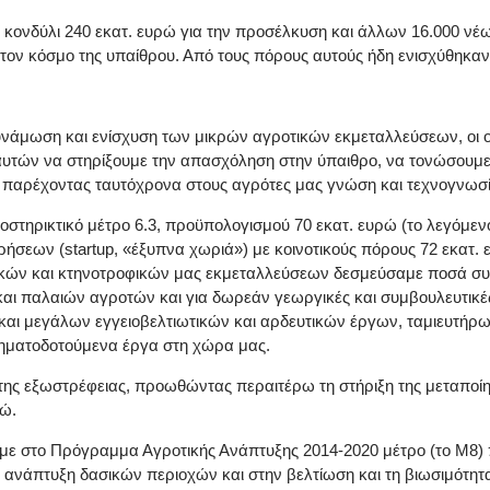
 κονδύλι 240 εκατ. ευρώ για την προσέλκυση και άλλων 16.000 νέ
στον κόσμο της υπαίθρου. Από τους πόρους αυτούς ήδη ενισχύθηκαν 
υνάμωση και ενίσχυση των μικρών αγροτικών εκμεταλλεύσεων, οι 
 αυτών να στηρίξουμε την απασχόληση στην ύπαιθρο, να τονώσουμε
, παρέχοντας ταυτόχρονα στους αγρότες μας γνώση και τεχνογνωσί
οστηρικτικό μέτρο 6.3, προϋπολογισμού 70 εκατ. ευρώ (το λεγόμεν
ήσεων (startup, «έξυπνα χωριά») με κοινοτικούς πόρους 72 εκατ. ε
ικών και κτηνοτροφικών μας εκμεταλλεύσεων δεσμεύσαμε ποσά συν
αι παλαιών αγροτών και για δωρεάν γεωργικές και συμβουλευτικέ
και μεγάλων εγγειοβελτιωτικών και αρδευτικών έργων, ταμιευτήρω
ρηματοδοτούμενα έργα στη χώρα μας.
ι της εξωστρέφειας, προωθώντας περαιτέρω τη στήριξη της μεταποί
ρώ.
αμε στο Πρόγραμμα Αγροτικής Ανάπτυξης 2014-2020 μέτρο (το Μ8
νάπτυξη δασικών περιοχών και στην βελτίωση και τη βιωσιμότητα