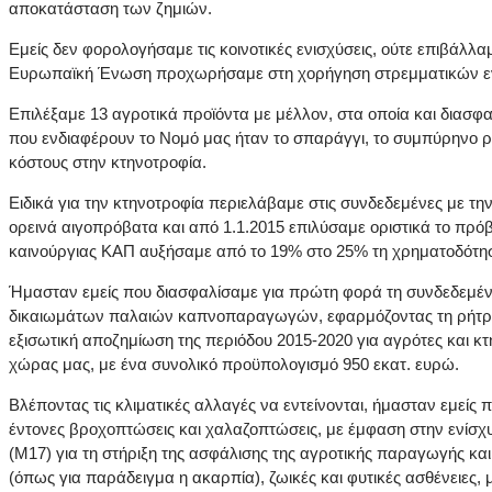
αποκατάσταση των ζημιών.
Εμείς δεν φορολογήσαμε τις κοινοτικές ενισχύσεις, ούτε επιβάλλ
Ευρωπαϊκή Ένωση προχωρήσαμε στη χορήγηση στρεμματικών ενισχύ
Επιλέξαμε 13 αγροτικά προϊόντα με μέλλον, στα οποία και διασ
που ενδιαφέρουν το Νομό μας ήταν το σπαράγγι, το συμπύρηνο ρ
κόστους στην κτηνοτροφία.
Ειδικά για την κτηνοτροφία περιελάβαμε στις συνδεδεμένες με τη
ορεινά αιγοπρόβατα και από 1.1.2015 επιλύσαμε οριστικά το πρό
καινούργιας ΚΑΠ αυξήσαμε από το 19% στο 25% τη χρηματοδότηση 
Ήμασταν εμείς που διασφαλίσαμε για πρώτη φορά τη συνδεδεμένη ε
δικαιωμάτων παλαιών καπνοπαραγωγών, εφαρμόζοντας τη ρήτρα α
εξισωτική αποζημίωση της περιόδου 2015-2020 για αγρότες και κτ
χώρας μας, με ένα συνολικό προϋπολογισμό 950 εκατ. ευρώ.
Βλέποντας τις κλιματικές αλλαγές να εντείνονται, ήμασταν εμείς
έντονες βροχοπτώσεις και χαλαζοπτώσεις, με έμφαση στην ενίσ
(Μ17) για τη στήριξη της ασφάλισης της αγροτικής παραγωγής κ
(όπως για παράδειγμα η ακαρπία), ζωικές και φυτικές ασθένειες,