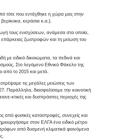
από τότε που εντάχθηκε η χώρα μας στην
ερίκοκα, κεράσια κ.α.).
ωγή τους ενισχύσεων, ανάμεσα στα οποία,
η επάρκειας ζωοτροφών και τη μείωση του
ή με ειδικά δικαιώματα, τα πεδινά και
ισμούς. Στο λεγόμενο Εθνικό Φάκελο της
 από το 2015 και μετά.
ποτρέψαμε τις μεγάλες μειώσεις των
7. Παράλληλα, διασφαλίσαμε την κοινοτική
ιονε-κτικές και δυσπρόσιτες περιοχές της
ος από φυσικές καταστροφές, συνεχείς και
μιουργήσαμε στον ΕΛΓΑ ένα ειδικό μέτρο
νοτρόφων από δυσμενή κλιματικά φαινόμενα
ς.