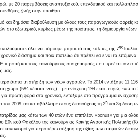
υρώ, με 20 παρεμβάσεις αναπτυξιακού, επενδυτικού και πολλαπλασ
 συνθήκες ζωής στην ύπαιθρο.
μό και δημόσια διαβούλευση με όλους τους παραγωγικούς φορείς κ
ν στο εξωτερικό, κυρίως μέσω της ποιότητας, τη δημιουργία νέων
ης
υ καλούμαστε όλοι να πάρουμε μπροστά στις κάλπες της 7
Ιουλίο
ο χρονικό διάστημα και ποια πιστεύω ότι πρέπει να είναι τα επόμεν
πιτροπή και τους καινούργιους συσχετισμούς που προέκυψαν από 
ς μας.
ραιότητα τη στήριξη των νέων αγροτών. Το 2014 εντάξαμε 11.11
τη χώρα (584 νέοι και νέες) – με ενίσχυση 194 εκατ. ευρώ, ενώ τ
, για πρώτη φορά στα χρονικά, εντάξαμε στο πρόγραμμα ενίσχυση
η
του 2009 και καταβάλλαμε στους δικαιούχους τη 2
και 3η δόση τ
 πατρίδας μας κάτω των 40 ετών ένα επιπλέον «bonus» για μια ολό
υ Εθνικού Φακέλου της καινούργιας Κοινής Αγροτικής Πολιτικής (Κ
κοί κανονισμοί για περαιτέρω αύξηση της αξίας των ατομικών δικα
ας.