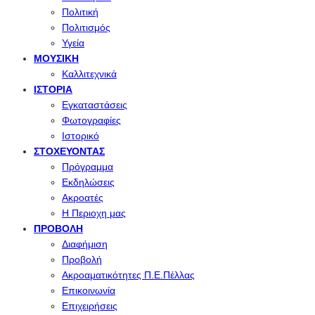
Πολιτική
Πολιτισμός
Υγεία
ΜΟΥΣΙΚΉ
Καλλιτεχνικά
ΙΣΤΟΡΊΑ
Εγκαταστάσεις
Φωτογραφίες
Ιστορικό
ΣΤΟΧΕΎΟΝΤΑΣ
Πρόγραμμα
Εκδηλώσεις
Ακροατές
Η Περιοχη μας
ΠΡΟΒΟΛΉ
Διαφήμιση
Προβολή
Ακροαματικότητες Π.Ε.Πέλλας
Επικοινωνία
Επιχειρήσεις