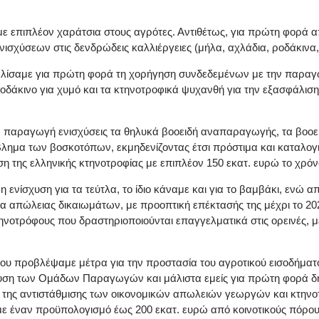
αμε επιπλέον χαράτσια στους αγρότες. Αντιθέτως, για πρώτη φορά 
σεων στις δενδρώδεις καλλιέργειες (μήλα, αχλάδια, ροδάκινα, β
φαλίσαμε για πρώτη φορά τη χορήγηση συνδεδεμένων με την παραγ
οδάκινο για χυμό και τα κτηνοτροφικά ψυχανθή για την εξασφάλισ
ν παραγωγή ενισχύσεις τα θηλυκά βοοειδή αναπαραγωγής, τα βοοειδ
βλημα των βοσκοτόπων, εκμηδενίζοντας έτσι πρόστιμα και καταλογ
της ελληνικής κτηνοτροφίας με επιπλέον 150 εκατ. ευρώ το χρόνο
νίσχυση για τα τεύτλα, το ίδιο κάναμε και για το βαμβάκι, ενώ α
πώλειας δικαιωμάτων, με προοπτική επέκτασής της μέχρι το 202
ηνοτρόφους που δραστηριοποιούνται επαγγελματικά στις ορεινές, με
 που προβλέψαμε μέτρα για την προστασία του αγροτικού εισοδήματ
χυση των Ομάδων Παραγωγών και μάλιστα εμείς για πρώτη φορά δη
αι της αντιστάθμισης των οικονομικών απωλειών γεωργών και κτη
 με έναν προϋπολογισμό έως 200 εκατ. ευρώ από κοινοτικούς πόρου