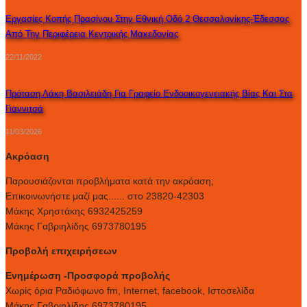
Εργασίες Κοπής Πρασίνου Στην Εθνική Οδό 2 Θεσσαλονίκης-Έδεσσας
Από Την Περιφέρεια Κεντρικής Μακεδονίας
22/11/2022
Πρόταση Λάκη Βασιλειάδη Για Γραφείο Ενδοοικογενειακής Βίας Και Στα
Γιαννιτσά
11/03/2026
Ακρόαση
Παρουσιάζονται προβλήματα κατά την ακρόαση;
Επικοινωνήστε μαζί μας...... στο 23820-42303
Μάκης Χρηστάκης 6932425259
Μάκης Γαβριηλίδης 6973780195
Προβολή επιχειρήσεων
Ενημέρωση -Προσφορά προβολής
Xωρίς όρια Ραδιόφωνο fm, Internet, facebook, Ιστοσελίδα
Μάκης Γαβριηλίδης 6973780195