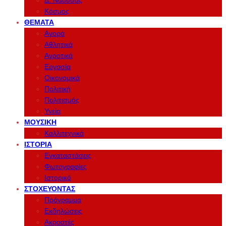
Δ. Νάουσας
Κόσμος
ΘΈΜΑΤΑ
Αγορά
Αθλητικά
Αγροτικά
Εργασία
Οικονομικά
Πολιτική
Πολιτισμός
Υγεία
ΜΟΥΣΙΚΉ
Καλλιτεχνικά
ΙΣΤΟΡΊΑ
Εγκαταστάσεις
Φωτογραφίες
Ιστορικό
ΣΤΟΧΕΎΟΝΤΑΣ
Πρόγραμμα
Εκδηλώσεις
Ακροατές