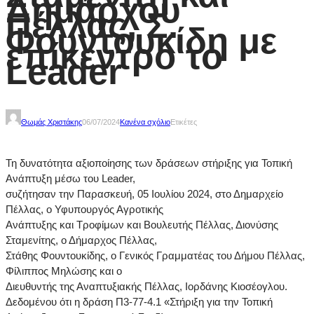
Δημάρχου
Πέλλας, Σ.
Φουντουκίδη με
επίκεντρο το
Leader
Θωμάς Χριστάκης
06/07/2024
Κανένα σχόλιο
Ετικέτες
Τη δυνατότητα αξιοποίησης των δράσεων στήριξης για Τοπική
Ανάπτυξη μέσω του Leader,
συζήτησαν την Παρασκευή, 05 Ιουλίου 2024, στο Δημαρχείο
Πέλλας, ο Υφυπουργός Αγροτικής
Ανάπτυξης και Τροφίμων και Βουλευτής Πέλλας, Διονύσης
Σταμενίτης, ο Δήμαρχος Πέλλας,
Στάθης Φουντουκίδης, ο Γενικός Γραμματέας του Δήμου Πέλλας,
Φίλιππος Μηλώσης και ο
Διευθυντής της Αναπτυξιακής Πέλλας, Ιορδάνης Κιοσέογλου.
Δεδομένου ότι η δράση Π3-77-4.1 «Στήριξη για την Τοπική