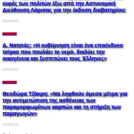
ουρές των πολιτών έξω από την Αστυνομική
Διεύθυνση Λάρισας για την έκδοση διαβατηρίου:
02/08/2026
ΠΟΛΙΤΙΚΉ
Δ. Νατσιός: «Η κυβέρνηση είναι ένα επικίνδυνο
τσίρκο που πουλάει το νερό, διαλύει την
οικογένεια και ξεσπιτώνει τους Έλληνες»
01/08/2026
ΠΟΛΙΤΙΚΉ
Θεοδώρα Τζάκρη: «Να ληφθούν άμεσα μέτρα για
την αντιμετώπιση της ασθένειας των
παραμορφωμένων καρπών και τη στήριξη των
παραγωγών»
01/08/2026