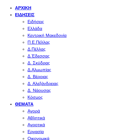
ΑΡΧΙΚΉ
ΕΙΔΉΣΕΙΣ
Ειδήσεις
Ελλάδα
Κεντρική Μακεδονία
Π.Ε.Πέλλας
Δ.Πέλλας
Δ.Έδεσσας
Δ. Σκύδρας
Δ.Αλμωπίας
Δ. Βέροιας
Δ. Αλεξάνδρειας
Δ. Νάουσας
Κόσμος
ΘΈΜΑΤΑ
Αγορά
Αθλητικά
Αγροτικά
Εργασία
Οικονομικά