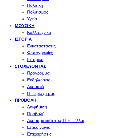
Πολιτική
Πολιτισμός
Υγεία
ΜΟΥΣΙΚΉ
Καλλιτεχνικά
ΙΣΤΟΡΊΑ
Εγκαταστάσεις
Φωτογραφίες
Ιστορικό
ΣΤΟΧΕΎΟΝΤΑΣ
Πρόγραμμα
Εκδηλώσεις
Ακροατές
Η Περιοχη μας
ΠΡΟΒΟΛΉ
Διαφήμιση
Προβολή
Ακροαματικότητες Π.Ε.Πέλλας
Επικοινωνία
Επιχειρήσεις