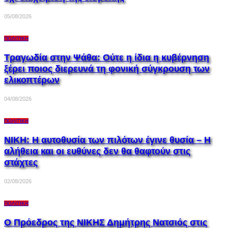
05/08/2026
ΠΟΛΙΤΙΚΉ
Τραγωδία στην Ψάθα: Ούτε η ίδια η κυβέρνηση
ξέρει ποιος διερευνά τη φονική σύγκρουση των
ελικοπτέρων
04/08/2026
ΠΟΛΙΤΙΚΉ
ΝΙΚΗ: Η αυτοθυσία των πιλότων έγινε θυσία – Η
αλήθεια και οι ευθύνες δεν θα θαφτούν στις
στάχτες
02/08/2026
ΠΟΛΙΤΙΚΉ
Ο Πρόεδρος της ΝΙΚΗΣ Δημήτρης Νατσιός στις