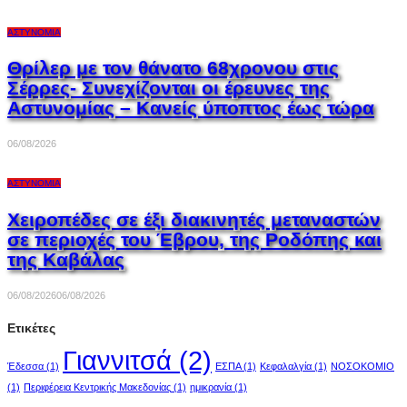
ΑΣΤΥΝΟΜΊΑ
Θρίλερ με τον θάνατο 68χρονου στις
Σέρρες- Συνεχίζονται οι έρευνες της
Αστυνομίας – Κανείς ύποπτος έως τώρα
06/08/2026
ΑΣΤΥΝΟΜΊΑ
Χειροπέδες σε έξι διακινητές μεταναστών
σε περιοχές του Έβρου, της Ροδόπης και
της Καβάλας
06/08/2026
06/08/2026
Ετικέτες
Γιαννιτσά
(2)
Έδεσσα
(1)
ΕΣΠΑ
(1)
Κεφαλαλγία
(1)
ΝΟΣΟΚΟΜΙΟ
(1)
Περιφέρεια Κεντρικής Μακεδονίας
(1)
ημικρανία
(1)