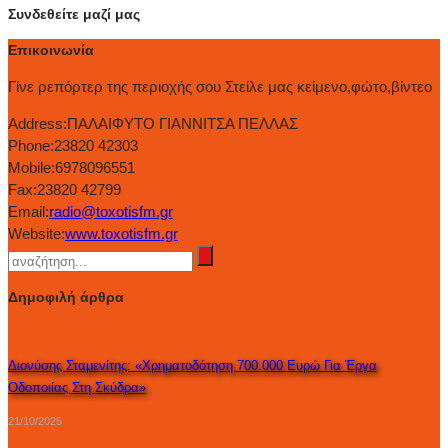
Συνδεθείτε μαζί μας
Επικοινωνία
Γίνε ρεπόρτερ της περιοχής σου Στείλε μας κείμενο,φώτο,βίντεο
Address:
ΠΑΛΑΙΦΥΤΟ ΓΙΑΝΝΙΤΣΑ ΠΕΛΛΑΣ
Phone:
23820 42303
Mobile:
6978096551
Fax:
23820 42799
Email:
radio@toxotisfm.gr
Website:
www.toxotisfm.gr
Δημοφιλή άρθρα
Διονύσης Σταμενίτης: «Χρηματοδότηση 700.000 Ευρώ Για Έργα
Οδοποιίας Στη Σκύδρα»
21/10/2025