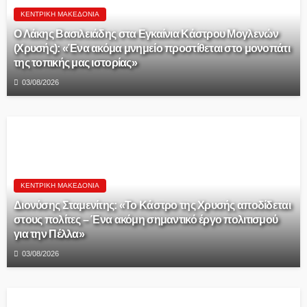
ΚΕΝΤΡΙΚΉ ΜΑΚΕΔΟΝΊΑ
Ο Λάκης Βασιλειάδης στα Εγκαίνια Κάστρου Μογλενών
(Χρυσής): «Ένα ακόμα μνημείο προστίθεται στο μονοπάτι
της τοπικής μας ιστορίας»
03/08/2026
ΚΕΝΤΡΙΚΉ ΜΑΚΕΔΟΝΊΑ
Διονύσης Σταμενίτης: «Το Κάστρο της Χρυσής αποδίδεται
στους πολίτες – Ένα ακόμη σημαντικό έργο πολιτισμού
για την Πέλλα»
03/08/2026