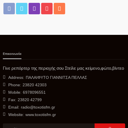
Επικοινωνία
Δ.ΑΛΜΩΠΊΑΣ
ΕΙΔΙΚΗ ΣΥΝΕΔΡΙΑΣΗ ΛΟΓΟΔΟΣΙΑΣ ΔΗΜΟΤΙΚΗΣ ΑΡΧΗΣ
Γίνε ρεπόρτερ της περιοχής σου Στείλε μας κείμενο,φώτο,βίντεο
ΘΕΜΑΤΑ ΗΜΕΡΗΣΙΑΣ ΔΙΑΤΑΞΗΣ
Address:
ΠΑΛΑΙΦΥΤΟ ΓΙΑΝΝΙΤΣΑ ΠΕΛΛΑΣ
08/08/2026
Phone:
23820 42303
Mobile:
6978096551
Fax:
23820 42799
Email:
radio@toxotisfm.gr
Website:
www.toxotisfm.gr