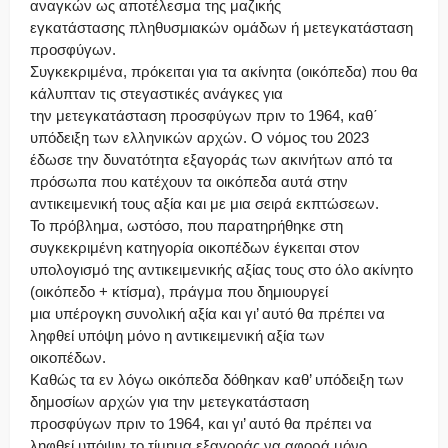
αναγκών ως αποτέλεσμα της μαζικής
εγκατάστασης πληθυσμιακών ομάδων ή μετεγκατάσταση
προσφύγων.
Συγκεκριμένα, πρόκειται για τα ακίνητα (οικόπεδα) που θα
κάλυπταν τις στεγαστικές ανάγκες για
την μετεγκατάσταση προσφύγων πριν το 1964, καθ΄
υπόδειξη των ελληνικών αρχών. Ο νόμος του 2023
έδωσε την δυνατότητα εξαγοράς των ακινήτων από τα
πρόσωπα που κατέχουν τα οικόπεδα αυτά στην
αντικειμενική τους αξία και με μια σειρά εκπτώσεων.
Το πρόβλημα, ωστόσο, που παρατηρήθηκε στη
συγκεκριμένη κατηγορία οικοπέδων έγκειται στον
υπολογισμό της αντικειμενικής αξίας τους στο όλο ακίνητο
(οικόπεδο + κτίσμα), πράγμα που δημιουργεί
μια υπέρογκη συνολική αξία και γι’ αυτό θα πρέπει να
ληφθεί υπόψη μόνο η αντικειμενική αξία των
οικοπέδων.
Καθώς τα εν λόγω οικόπεδα δόθηκαν καθ’ υπόδειξη των
δημοσίων αρχών για την μετεγκατάσταση
προσφύγων πριν το 1964, και γι’ αυτό θα πρέπει να
ληφθεί υπόψιν το τίμημα εξαγοράς να αφορά μόνο