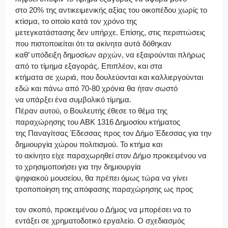
στο 20% της αντικειμενικής αξίας του οικοπέδου χωρίς το
κτίσμα, το οποίο κατά τον χρόνο της
μετεγκατάστασης δεν υπήρχε. Επίσης, στις περιπτώσεις
που πιστοποιείται ότι τα ακίνητα αυτά δόθηκαν
καθ’ υπόδειξη δημοσίων αρχών, να εξαιρούνται πλήρως
από το τίμημα εξαγοράς. Επιπλέον, και στα
κτήματα σε χωριά, που δουλεύονται και καλλιεργούνται
εδώ και πάνω από 70-80 χρόνια θα ήταν σωστό
να υπάρξει ένα συμβολικό τίμημα.
Πέραν αυτού, ο Βουλευτής έθεσε το θέμα της
παραχώρησης του ΑΒΚ 1316 Δημοσίου κτήματος
της Παναγίτσας Έδεσσας προς τον Δήμο Έδεσσας για την
δημιουργία χώρου πολιτισμού. Το κτήμα και
το ακίνητο είχε παραχωρηθεί στον Δήμο προκειμένου να
το χρησιμοποιήσει για την δημιουργία
ψηφιακού μουσείου, θα πρέπει όμως τώρα να γίνει
τροποποίηση της απόφασης παραχώρησης ως προς
τον σκοπό, προκειμένου ο Δήμος να μπορέσει να το
εντάξει σε χρηματοδοτικό εργαλείο. Ο σχεδιασμός