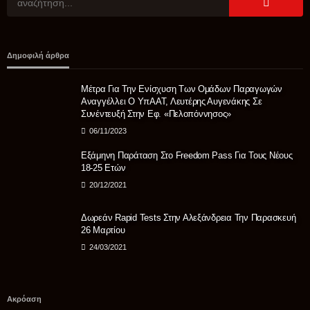
ΑΓΡΟΤΙΚΆ
Θανάσης Καββαδάς: Θωρακίζεται όλη η χώρα απέναντι
Δημοφιλή άρθρα
στις επιζωοτίες 12,5 εκατ. ευρώ επί πλέον στις 13
Περιφέρειες για μέτρα βιοασφάλειας
Μέτρα Για Την Ενίσχυση Των Ομάδων Παραγωγών
08/08/2026
Αναγγέλλει Ο ΥπΑΑΤ, Λευτέρης Αυγενάκης Σε
Συνέντευξή Στην Εφ. «Πελοπόννησος»
06/11/2023
Εξάμηνη Παράταση Στο Freedom Pass Για Τους Νέους
18-25 Ετών
20/12/2021
Δωρεάν Rapid Tests Στην Αλεξάνδρεια Την Παρασκευή
26 Μαρτίου
24/03/2021
Ακρόαση