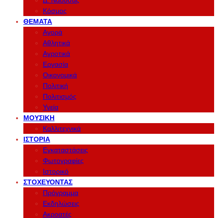
Δ. Νάουσας
Κόσμος
ΘΈΜΑΤΑ
Αγορά
Αθλητικά
Αγροτικά
Εργασία
Οικονομικά
Πολιτική
Πολιτισμός
Υγεία
ΜΟΥΣΙΚΉ
Καλλιτεχνικά
ΙΣΤΟΡΊΑ
Εγκαταστάσεις
Φωτογραφίες
Ιστορικό
ΣΤΟΧΕΎΟΝΤΑΣ
Πρόγραμμα
Εκδηλώσεις
Ακροατές