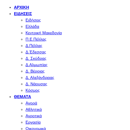
ΑΡΧΙΚΉ
ΕΙΔΉΣΕΙΣ
Ειδήσεις
Ελλάδα
Κεντρική Μακεδονία
Π.Ε.Πέλλας
Δ.Πέλλας
Δ.Έδεσσας
Δ. Σκύδρας
Δ.Αλμωπίας
Δ. Βέροιας
Δ. Αλεξάνδρειας
Δ. Νάουσας
Κόσμος
ΘΈΜΑΤΑ
Αγορά
Αθλητικά
Αγροτικά
Εργασία
Οικονομικά