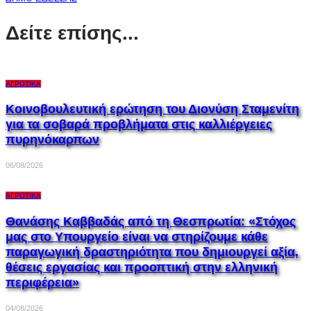
Δείτε επίσης...
ΑΓΡΟΤΙΚΆ
Κοινοβουλευτική ερώτηση του Διονύση Σταμενίτη
για τα σοβαρά προβλήματα στις καλλιέργειες
πυρηνόκαρπων
06/08/2026
ΑΓΡΟΤΙΚΆ
Θανάσης Καββαδάς από τη Θεσπρωτία: «Στόχος
μας στο Υπουργείο είναι να στηρίζουμε κάθε
παραγωγική δραστηριότητα που δημιουργεί αξία,
θέσεις εργασίας και προοπτική στην ελληνική
περιφέρεια»
04/08/2026