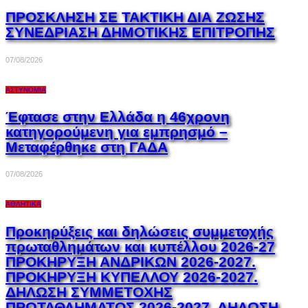
ΠΡΟΣΚΛΗΣΗ ΣΕ ΤΑΚΤΙΚΗ ΔΙΑ ΖΩΣΗΣ
ΣΥΝΕΔΡΙΑΣΗ ΔΗΜΟΤΙΚΗΣ ΕΠΙΤΡΟΠΗΣ
07/08/2026
ΑΣΤΥΝΟΜΊΑ
Έφτασε στην Ελλάδα η 46χρονη
κατηγορούμενη για εμπρησμό –
Μεταφέρθηκε στη ΓΑΔΑ
07/08/2026
ΑΘΛΗΤΙΚΆ
Προκηρύξεις και δηλώσεις συμμετοχής
πρωταθλημάτων και κυπέλλου 2026-27
ΠΡΟΚΗΡΥΞΗ ΑΝΔΡΙΚΩΝ 2026-2027.
ΠΡΟΚΗΡΥΞΗ ΚΥΠΕΛΛΟΥ 2026-2027.
ΔΗΛΩΣΗ ΣΥΜΜΕΤΟΧΗΣ
ΠΡΩΤΑΘΛΗΜΑΤΟΣ 2026-2027. ΔΗΛΩΣΗ