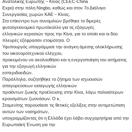
Ανατολικής Ευρώπης – Κίνας (CEEC-China
Expo) στην πόλη Ningbo, καθώς και στον 7ο Διάλογο
Συνεργασίας χωρών ΚΑΕ – Κίνας.
Στο επίκεντρο των συνομιλιών βρέθηκε το διμερές
φυτοϋγειονομικό πρωτόκολλο για τις εξαγωγές
ελληνικών κερασιών προς την Κίνα, για το οποίο και οι δύο
πλευρές εξέφρασαν ετοιμότητα. Ο
Υφυπουργός υπογράμμισε την ανάγκη άμεσης ολοκλήρωσης
του οικονομοτεχνικού ελέγχου,
προκειμένου να ακολουθήσει και η ενεργοποίηση του αιτήματος
για την εξαγωγή ελληνικών
εσπεριδοειδών.
Παράλληλα, συζητήθηκε το ζήτημα των ισχυουσών
απαγορεύσεων εισαγωγής ελληνικών
προϊόντων ζωικής προέλευσης στην Κίνα, λόγω παλαιότερων
κρουσμάτων ζωονόσων. Ο κ.
Σταμενίτης παρουσίασε τις θετικές εξελίξεις στην αντιμετώπιση
αυτών των νοσημάτων,
υπογραμμίζοντας ότι η Ελλάδα έχει λάβει συγχαρητήρια από την
Ευρωπαϊκή Ένωση για την