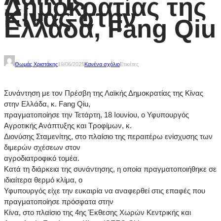
Δημοκρατίας της
Κίνας στην
Ελλάδα, Fang Qiu
Θωμάς Χριστάκης
19/06/2025
Κανένα σχόλιο
Ετικέτες
Συνάντηση με τον Πρέσβη της Λαϊκής Δημοκρατίας της Κίνας
στην Ελλάδα, κ. Fang Qiu,
πραγματοποίησε την Τετάρτη, 18 Ιουνίου, ο Υφυπουργός
Αγροτικής Ανάπτυξης και Τροφίμων, κ.
Διονύσης Σταμενίτης, στο πλαίσιο της περαιτέρω ενίσχυσης των
διμερών σχέσεων στον
αγροδιατροφικό τομέα.
Κατά τη διάρκεια της συνάντησης, η οποία πραγματοποιήθηκε σε
ιδιαίτερα θερμό κλίμα, ο
Υφυπουργός είχε την ευκαιρία να αναφερθεί στις επαφές που
πραγματοποίησε πρόσφατα στην
Κίνα, στο πλαίσιο της 4ης Έκθεσης Χωρών Κεντρικής και