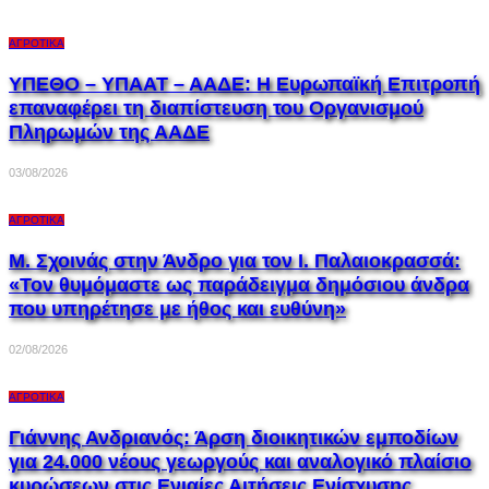
ΑΓΡΟΤΙΚΆ
ΥΠΕΘΟ – ΥΠΑΑΤ – ΑΑΔΕ: H Ευρωπαϊκή Επιτροπή
επαναφέρει τη διαπίστευση του Οργανισμού
Πληρωμών της ΑΑΔΕ
03/08/2026
ΑΓΡΟΤΙΚΆ
Μ. Σχοινάς στην Άνδρο για τον Ι. Παλαιοκρασσά:
«Τον θυμόμαστε ως παράδειγμα δημόσιου άνδρα
που υπηρέτησε με ήθος και ευθύνη»
02/08/2026
ΑΓΡΟΤΙΚΆ
Γιάννης Ανδριανός: Άρση διοικητικών εμποδίων
για 24.000 νέους γεωργούς και αναλογικό πλαίσιο
κυρώσεων στις Ενιαίες Αιτήσεις Ενίσχυσης