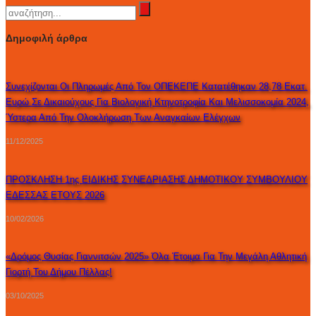
Δημοφιλή άρθρα
Συνεχίζονται Οι Πληρωμές Από Τον ΟΠΕΚΕΠΕ Κατατέθηκαν 28,78 Εκατ.
Ευρώ Σε Δικαιούχους Για Βιολογική Κτηνοτροφία Και Μελισσοκομία 2024,
Ύστερα Από Την Ολοκλήρωση Των Αναγκαίων Ελέγχων
11/12/2025
ΠΡΟΣΚΛΗΣΗ 1ης ΕΙΔΙΚΗΣ ΣΥΝΕΔΡΙΑΣΗΣ ΔΗΜΟΤΙΚΟΥ ΣΥΜΒΟΥΛΙΟΥ
ΕΔΕΣΣΑΣ ΕΤΟΥΣ 2026
10/02/2026
«Δρόμος Θυσίας Γιαννιτσών 2025» Όλα Έτοιμα Για Την Μεγάλη Αθλητική
Γιορτή Του Δήμου Πέλλας!
03/10/2025