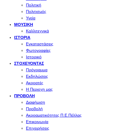
Πολιτική
Πολιτισμός
Υγεία
ΜΟΥΣΙΚΉ
Καλλιτεχνικά
ΙΣΤΟΡΊΑ
Εγκαταστάσεις
Φωτογραφίες
Ιστορικό
ΣΤΟΧΕΎΟΝΤΑΣ
Πρόγραμμα
Εκδηλώσεις
Ακροατές
Η Περιοχη μας
ΠΡΟΒΟΛΉ
Διαφήμιση
Προβολή
Ακροαματικότητες Π.Ε.Πέλλας
Επικοινωνία
Επιχειρήσεις