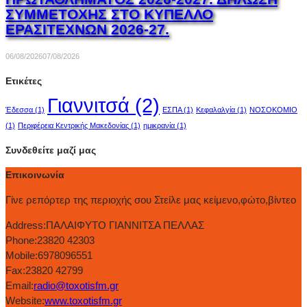
ΣΥΜΜΕΤΟΧΗΣ ΣΤΟ ΚΥΠΕΛΛΟ
ΕΡΑΣΙΤΕΧΝΩΝ 2026-27.
06/08/2026
07/08/2026
Ετικέτες
Γιαννιτσά
(2)
Έδεσσα
(1)
ΕΣΠΑ
(1)
Κεφαλαλγία
(1)
ΝΟΣΟΚΟΜΙΟ
(1)
Περιφέρεια Κεντρικής Μακεδονίας
(1)
ημικρανία
(1)
Συνδεθείτε μαζί μας
Επικοινωνία
Γίνε ρεπόρτερ της περιοχής σου Στείλε μας κείμενο,φώτο,βίντεο
Address:
ΠΑΛΑΙΦΥΤΟ ΓΙΑΝΝΙΤΣΑ ΠΕΛΛΑΣ
Phone:
23820 42303
Mobile:
6978096551
Fax:
23820 42799
Email:
radio@toxotisfm.gr
Website:
www.toxotisfm.gr