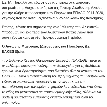
ΕΣΠΑ. Παράλληλα, έδωσε συγχαρητήρια στις αρμόδιες
υπηρεσίες της Διαχειριστικής και της Γενικής Διεύθυνσης Αλιείας
για την πλήρη απορρόφηση των Πόρων του ΕΠΑΛΘ 2014-2020,
γεγονός που φαινόταν εξαιρετικά δύσκολο λόγω της πανδημίας.
Επίσης, τόνισε την σημασία της αναβάθμισης των Αλιευτικών
Υποδομών και ιδιαίτερα των Αλιευτικών Καταφυγίων που
συνεχίζονται και στη νέα Προγραμματική Περίοδο.
Ο Αντώνης Μαγουλάς (Διευθυντής και Πρόεδρος ΔΣ
ΕΛΚΕΘΕ)
είπε:
«Το Ελληνικό Κέντρο Θαλάσσιων Ερευνών (ΕΛΚΕΘΕ) είναι το
μεγαλύτερο ερευνητικό κέντρο της Μεσογείου για τη θαλάσσια
έρευνα. Μια δραστηριότητα, που διατρέχει όλα τα ινστιτούτα του
ΕΛΚΕΘΕ, είναι η αντιμετώπιση του προβλήματος των εισβολικών
ειδών, με καινοτόμες προσεγγίσεις, όπως π.χ. με την
αποτοξίνωση των αλιευμένων ψαριών λαγοκέφαλου, έτσι ώστε
το είδος να μετατραπεί σε προϊόν εμπορικής αξίας, αλλά και να
δοθεί η δυνατότητα εμπορικής εκμετάλλευσης του ίδιου του
δηλητηρίου.