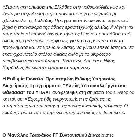
«
Στρατηγική σημασία της Ελλάδας στην ιχθυοκαλλιέργεια και
ιδιαίτερα στην Αττική στην οποία λειτουργεί η μεγαλύτερη
ιχθυόσκαλα της Ελλάδας. Πραγματικά-
τόνισε-
είναι σημαντικό
βήμα η επαναφορά της άδειας ερασιτεχνικής αλιείας. Ανάγκη για
προστασία αλιευτικού οικοσυστήματος Γίνεται προσπάθεια από
όλους τος εμπλεκόμενους φορείς για να αντιμετωπιστούν τα
προβλήματα και να βρεθούν λύσεις. να γίνουν επενδύσεις και να
εκσυγχρονιστεί ο στόλος αλιείας αλλά με το μικρότερο
περιβαλλοντικό αποτύπωμα. Τόσο εγώ, όσο και ο Νίκος
Χαρδαλιάς θα είμαστε έμπρακτα παρόντες.
Η Ευθυμία Γιόκαλα, Προισταμένη Ειδικής Υπηρεσίας
Διαχείρισης Προγράμματος “Αλιεία, Υδατοκαλλιέργεια και
Θάλασσα” του ΥΠΑΑΤ
αναφέρθηκε στη σημασία του Συνεδρίου
και τόνισε: «
Έχουμε ήδη ενεργοποιήσει τις δράσεις τις
απαραίτητες για την τήρηση της κοινής αλιευτικής πολιτικής. Ο
κλάδος πρέπει να παραμείνει ανταγωνιστικός και βιώσιμος».
Ο Μανώλης Γραφάκος ΓΓ Συντονισμού Διαχείρισης