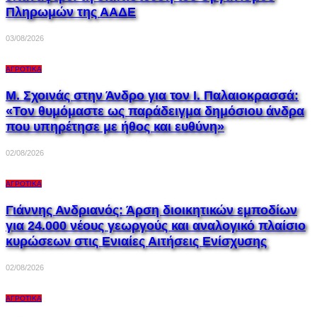
Πληρωμών της ΑΑΔΕ
03/08/2026
ΑΓΡΟΤΙΚΆ
Μ. Σχοινάς στην Άνδρο για τον Ι. Παλαιοκρασσά:
«Τον θυμόμαστε ως παράδειγμα δημόσιου άνδρα
που υπηρέτησε με ήθος και ευθύνη»
02/08/2026
ΑΓΡΟΤΙΚΆ
Γιάννης Ανδριανός: Άρση διοικητικών εμποδίων
για 24.000 νέους γεωργούς και αναλογικό πλαίσιο
κυρώσεων στις Ενιαίες Αιτήσεις Ενίσχυσης
02/08/2026
ΑΓΡΟΤΙΚΆ