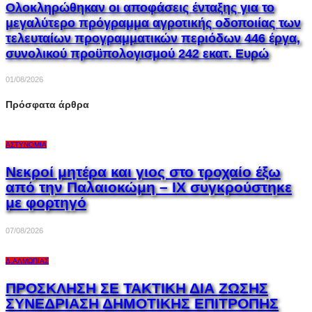
Ολοκληρώθηκαν οι αποφάσεις ένταξης για το
μεγαλύτερο πρόγραμμα αγροτικής οδοποιίας των
τελευταίων προγραμματικών περιόδων 446 έργα,
συνολικού προϋπολογισμού 242 εκατ. Ευρώ
01/08/2026
Πρόσφατα άρθρα
ΑΣΤΥΝΟΜΊΑ
Νεκροί μητέρα και γιος στο τροχαίο έξω
από την Παλαιοκώμη – ΙΧ συγκρούστηκε
με φορτηγό
07/08/2026
Δ.ΑΛΜΩΠΊΑΣ
ΠΡΟΣΚΛΗΣΗ ΣΕ ΤΑΚΤΙΚΗ ΔΙΑ ΖΩΣΗΣ
ΣΥΝΕΔΡΙΑΣΗ ΔΗΜΟΤΙΚΗΣ ΕΠΙΤΡΟΠΗΣ