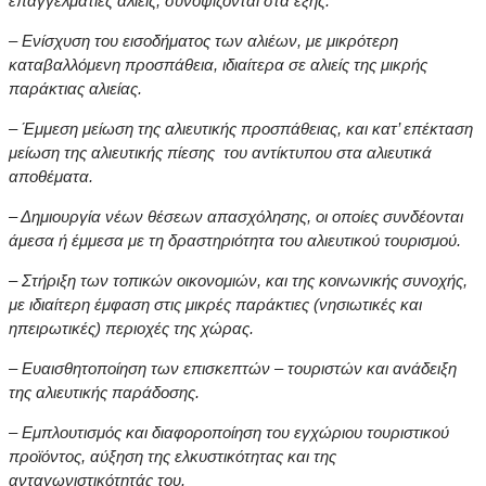
επαγγελματίες αλιείς, συνοψίζονται στα εξής:
– Ενίσχυση του εισοδήματος των αλιέων, με μικρότερη
καταβαλλόμενη προσπάθεια, ιδιαίτερα σε αλιείς της μικρής
παράκτιας αλιείας.
– Έμμεση μείωση της αλιευτικής προσπάθειας, και κατ’ επέκταση
μείωση της αλιευτικής πίεσης του αντίκτυπου στα αλιευτικά
αποθέματα.
– Δημιουργία νέων θέσεων απασχόλησης, οι οποίες συνδέονται
άμεσα ή έμμεσα με τη δραστηριότητα του αλιευτικού τουρισμού.
– Στήριξη των τοπικών οικονομιών, και της κοινωνικής συνοχής,
με ιδιαίτερη έμφαση στις μικρές παράκτιες (νησιωτικές και
ηπειρωτικές) περιοχές της χώρας.
– Ευαισθητοποίηση των επισκεπτών – τουριστών και ανάδειξη
της αλιευτικής παράδοσης.
– Εμπλουτισμός και διαφοροποίηση του εγχώριου τουριστικού
προϊόντος, αύξηση της ελκυστικότητας και της
ανταγωνιστικότητάς του.