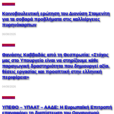
ΑΓΡΟΤΙΚΆ
Κοινοβουλευτική ερώτηση του Διονύση Σταμενίτη
για τα σοβαρά προβλήματα στις καλλιέργειες
πυρηνόκαρπων
06/08/2026
ΑΓΡΟΤΙΚΆ
Θανάσης Καββαδάς από τη Θεσπρωτία: «Στόχος
μας στο Υπουργείο είναι να στηρίζουμε κάθε
παραγωγική δραστηριότητα που δημιουργεί αξία,
θέσεις εργασίας και προοπτική στην ελληνική
περιφέρεια»
04/08/2026
ΑΓΡΟΤΙΚΆ
ΥΠΕΘΟ – ΥΠΑΑΤ – ΑΑΔΕ: H Ευρωπαϊκή Επιτροπή
επαναφέρει τη διαπίστευση του Οργανισμού