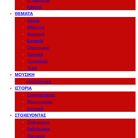
Δ. Νάουσας
Κόσμος
ΘΈΜΑΤΑ
Αγορά
Αθλητικά
Αγροτικά
Εργασία
Οικονομικά
Πολιτική
Πολιτισμός
Υγεία
ΜΟΥΣΙΚΉ
Καλλιτεχνικά
ΙΣΤΟΡΊΑ
Εγκαταστάσεις
Φωτογραφίες
Ιστορικό
ΣΤΟΧΕΎΟΝΤΑΣ
Πρόγραμμα
Εκδηλώσεις
Ακροατές