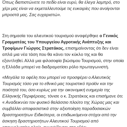
Όπως διαπιστώνετε το πεδίο είναι ευρύ, θα έλεγα λαμπρό, στο
χέρι μας είναι να εκμεταλλευτούμε τις ευκαιρίες που ανοίγονται
μπροστά μας. Σας ευχαριστώ».
Στη σημασία του αλιευτικού τουρισμού αναφέρθηκε
ο Γενικός
Γραμματέας του Υπουργείου Αγροτικής Ανάπτυξης και
Τροφίμων Γιώργος Στρατάκος,
επισημαίνοντας ότι δεν είναι
απλά μια νέα τάση που θα κάνει τον κύκλο της και θα
εξαντληθεί. Αλλά μια φιλοσοφία βιώσιμου Τουρισμού, στην οποία
η Ελλάδα μπορεί να διαδραματίσει ρόλο πρωταγωνιστή.
«Μεγάλα τα οφέλη που μπορεί να προσφέρει ο Αλιευτικός
Τουρισμός τόσο για το εθνικό μας τουριστικό προϊόν και την
ποιότητά του, όσο κυρίως για την οικονομική ευημερία της
Ελληνικής Περιφέρειας,
τόνισε ο κ. Στρατάκος και επισήμανε ότι:
«
Αναδεικνύει τον φυσικό θαλάσσιο πλούτο της Χώρας μας και
συμβάλλει αποφασιστικά στην αξιοποίηση παραδοσιακών
δραστηριοτήτων Ειδικότερα, οι επιδιωκόμενοι στόχοι από την
άσκηση δραστηριοτήτων Αλιευτικού Τουρισμού από