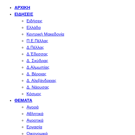
ΑΡΧΙΚΉ
ΕΙΔΉΣΕΙΣ
Ειδήσεις
Ελλάδα
Κεντρική Μακεδονία
Π.Ε.Πέλλας
Δ.Πέλλας
Δ.Έδεσσας
Δ. Σκύδρας
Δ.Αλμωπίας
Δ. Βέροιας
Δ. Αλεξάνδρειας
Δ. Νάουσας
Κόσμος
ΘΈΜΑΤΑ
Αγορά
Αθλητικά
Αγροτικά
Εργασία
Οικονομικά