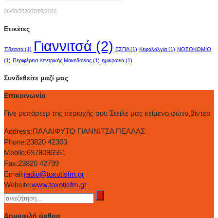
06/08/2026
07/08/2026
Ετικέτες
Γιαννιτσά
(2)
Έδεσσα
(1)
ΕΣΠΑ
(1)
Κεφαλαλγία
(1)
ΝΟΣΟΚΟΜΙΟ
(1)
Περιφέρεια Κεντρικής Μακεδονίας
(1)
ημικρανία
(1)
Συνδεθείτε μαζί μας
Επικοινωνία
Γίνε ρεπόρτερ της περιοχής σου Στείλε μας κείμενο,φώτο,βίντεο
Address:
ΠΑΛΑΙΦΥΤΟ ΓΙΑΝΝΙΤΣΑ ΠΕΛΛΑΣ
Phone:
23820 42303
Mobile:
6978096551
Fax:
23820 42799
Email:
radio@toxotisfm.gr
Website:
www.toxotisfm.gr
Δημοφιλή άρθρα