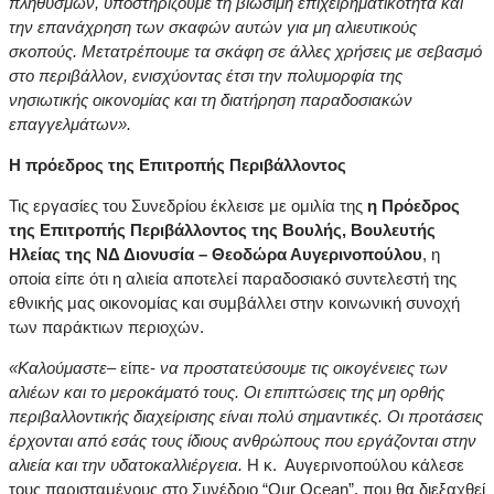
πληθυσμών, υποστηρίζουμε τη βιώσιμη επιχειρηματικότητα και
την επανάχρηση των σκαφών αυτών για μη αλιευτικούς
σκοπούς. Μετατρέπουμε τα σκάφη σε άλλες χρήσεις με σεβασμό
στο περιβάλλον, ενισχύοντας έτσι την πολυμορφία της
νησιωτικής οικονομίας και τη διατήρηση παραδοσιακών
επαγγελμάτων».
Η πρόεδρος της Επιτροπής Περιβάλλοντος
Τις εργασίες του Συνεδρίου έκλεισε με ομιλία της
η Πρόεδρος
της Επιτροπής Περιβάλλοντος της Βουλής, Βουλευτής
Ηλείας της ΝΔ Διονυσία – Θεοδώρα Αυγερινοπούλου
, η
οποία είπε ότι η αλιεία αποτελεί παραδοσιακό συντελεστή της
εθνικής μας οικονομίας και συμβάλλει στην κοινωνική συνοχή
των παράκτιων περιοχών.
«Καλούμαστε
– είπε-
να προστατεύσουμε τις οικογένειες των
αλιέων και το μεροκάματό τους. Οι επιπτώσεις της μη ορθής
περιβαλλοντικής διαχείρισης είναι πολύ σημαντικές. Οι προτάσεις
έρχονται από εσάς τους ίδιους ανθρώπους που εργάζονται στην
αλιεία και την υδατοκαλλιέργεια.
Η κ. Αυγερινοπούλου κάλεσε
τους παρισταμένους στο Συνέδριο “Our Ocean”, που θα διεξαχθεί