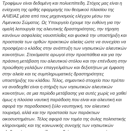
Τροφίμων είναι δεδομένη και πολυεπίπεδη. Στόχος μας είναι η
ενίσχυση της ορθής εφαρμογής του θεσμικού πλαισίου της
ΑΛΙΕΙΑΣ μέσα από τους μηχανισμούς ελέγχου μέσω του
Λιμενικου Σώματος. Ως Υπουργείο έχουμε την ευθύνη για την
ομαλή λειτουργία της αλιευτικής δραστηριότητας, την τήρηση
κανόνων ασφαλείας ναυσιπλοΐας και φυσικά την υποστήριξη και
προστασία των ορθών πρακτικών αλιείας ώστε να συνεχίσει να
προσφέρει ο κλάδος στην ανάπτυξη των νησιωτικών αλιευτικών
κοινοτήτων. Στεκόμαστε αρωγοί στην προσπάθεια και για την
πράσινη μετάβαση του αλιευτικού στόλου και την επένδυση στην
προώθηση γαλάζιων επαγγελμάτων και δεξιοτήτων με έμφαση
στην αλιεία και τις συμπληρωματικές δραστηριότητες
υποστήριξης του κλάδου. Τέλος, σημαντικό στοιχείο που πρέπει
να αναδειχθεί είναι η στήριξη των νησιωτικών αλιευτικών
κοινοτήτων, σε μια περίοδο μετάβασης για αυτές χωρίς να χαθεί
όμως η πλούσια ναυτική παράδοση που είναι και αλιευτική και
αφορά την παραδοσιακή ξύλο ναυπηγική, τον αλιευτικό
τουρισμό, αλλά και την προστασία των παράκτιων
οικοσυστημάτων. Τέλος αφορά τον τομέα της άυλης πολιτιστικής
κληρονομιάς και της κοινωνικής συνοχής των νησιωτικών