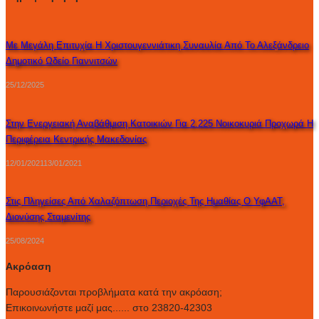
Με Μεγάλη Επιτυχία Η Χριστουγεννιάτικη Συναυλία Από Το Αλεξάνδρειο
Δημοτικό Ωδείο Γιαννιτσών
25/12/2025
Στην Ενεργειακή Αναβάθμιση Κατοικιών Για 2.225 Νοικοκυριά Προχωρά Η
Περιφέρεια Κεντρικής Μακεδονίας
12/01/2021
13/01/2021
Στις Πληγείσες Από Χαλαζόπτωση Περιοχές Της Ημαθίας Ο ΥφΑΑΤ,
Διονύσης Σταμενίτης
25/08/2024
Ακρόαση
Παρουσιάζονται προβλήματα κατά την ακρόαση;
Επικοινωνήστε μαζί μας...... στο 23820-42303