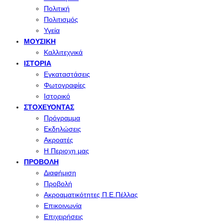
Πολιτική
Πολιτισμός
Υγεία
ΜΟΥΣΙΚΉ
Καλλιτεχνικά
ΙΣΤΟΡΊΑ
Εγκαταστάσεις
Φωτογραφίες
Ιστορικό
ΣΤΟΧΕΎΟΝΤΑΣ
Πρόγραμμα
Εκδηλώσεις
Ακροατές
Η Περιοχη μας
ΠΡΟΒΟΛΉ
Διαφήμιση
Προβολή
Ακροαματικότητες Π.Ε.Πέλλας
Επικοινωνία
Επιχειρήσεις