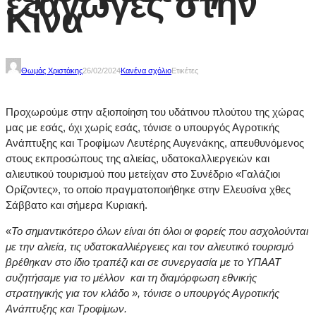
εξαγωγές στην
Κίνα
Θωμάς Χριστάκης
26/02/2024
Κανένα σχόλιο
Ετικέτες
Προχωρούμε στην αξιοποίηση του υδάτινου πλούτου της χώρας
μας με εσάς, όχι χωρίς εσάς, τόνισε ο υπουργός Αγροτικής
Ανάπτυξης και Τροφίμων Λευτέρης Αυγενάκης, απευθυνόμενος
στους εκπροσώπους της αλιείας, υδατοκαλλιεργειών και
αλιευτικού τουρισμού που μετείχαν στο Συνέδριο «Γαλάζιοι
Ορίζοντες», το οποίο πραγματοποιήθηκε στην Ελευσίνα χθες
Σάββατο και σήμερα Κυριακή.
«
Το σημαντικότερο όλων είναι ότι όλοι οι φορείς που ασχολούνται
με την αλιεία, τις υδατοκαλλιέργειες και τον αλιευτικό τουρισμό
βρέθηκαν στο ίδιο τραπέζι και σε συνεργασία με το ΥΠΑΑΤ
συζητήσαμε για το μέλλον και τη διαμόρφωση εθνικής
στρατηγικής για τον κλάδο », τόνισε ο υπουργός Αγροτικής
Ανάπτυξης και Τροφίμων.