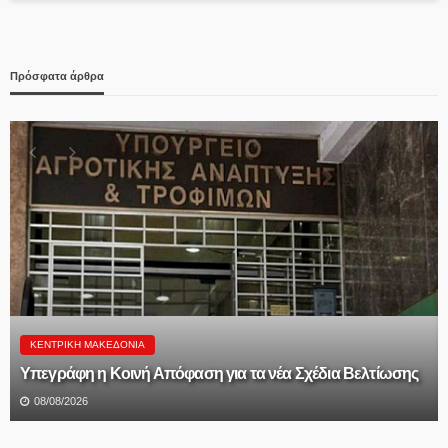
Πρόσφατα άρθρα
ΠΟΛΙΤΙΚΉ
Θεοδώρα Τζάκρη: «Ανεμογεννήτρια χωρίς υπόγεια
διασύνδεση σημαίνει πυρκαγιά- Πρωτοφανής αμέλεια
κυβέρνησης και ιδιωτικού ΔΕΔΔΗΕ για την υπογειοποίηση
των καλωδίων- Χάθηκαν τα κονδύλια»
08/08/2026