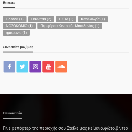
Ετικέτες
Έδεσσα
(1)
Γιαννιτσά
(2)
ΕΣΠΑ
(1)
Κεφαλαλγία
(1)
ΝΟΣΟΚΟΜΙΟ
(1)
Περιφέρεια Κεντρικής Μακεδονίας
(1)
ημικρανία
(1)
Συνδεθείτε μαζί μας
Επικοινωνία
Γίνε ρεπόρτερ της περιοχής σου Στείλε μας κείμενο,φώτο,βίντεο