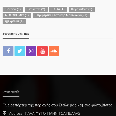
Έδεσσα
(1)
Γιαννιτσά
(2)
ΕΣΠΑ
(1)
Κεφαλαλγία
(1)
ΝΟΣΟΚΟΜΙΟ
(1)
Περιφέρεια Κεντρικής Μακεδονίας
(1)
ημικρανία
(1)
Συνδεθείτε μαζί μας
Επικοινωνία
Γίνε ρεπόρτερ της περιοχής σου Στείλε μας κείμενο,φώτο,βίντεο
Address:
ΠΑΛΑΙΦΥΤΟ ΓΙΑΝΝΙΤΣΑ ΠΕΛΛΑΣ