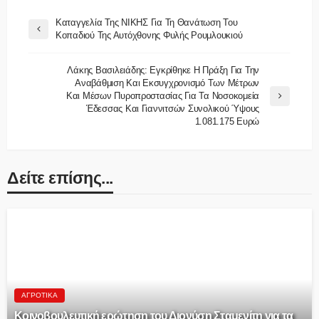
Καταγγελία Της ΝΙΚΗΣ Για Τη Θανάτωση Του
Κοπαδιού Της Αυτόχθονης Φυλής Ρουμλουκιού
Λάκης Βασιλειάδης: Εγκρίθηκε Η Πράξη Για Την
Αναβάθμιση Και Εκσυγχρονισμό Των Μέτρων
Και Μέσων Πυροπροστασίας Για Τα Νοσοκομεία
Έδεσσας Και Γιαννιτσών Συνολικού Ύψους
1.081.175 Ευρώ
Δείτε επίσης...
ΑΓΡΟΤΙΚΆ
Κοινοβουλευτική ερώτηση του Διονύση Σταμενίτη για τα