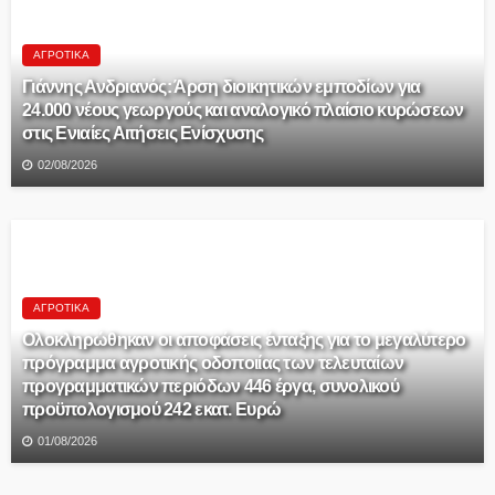
ΑΓΡΟΤΙΚΆ
Γιάννης Ανδριανός: Άρση διοικητικών εμποδίων για
24.000 νέους γεωργούς και αναλογικό πλαίσιο κυρώσεων
στις Ενιαίες Αιτήσεις Ενίσχυσης
02/08/2026
ΑΓΡΟΤΙΚΆ
Ολοκληρώθηκαν οι αποφάσεις ένταξης για το μεγαλύτερο
πρόγραμμα αγροτικής οδοποιίας των τελευταίων
προγραμματικών περιόδων 446 έργα, συνολικού
προϋπολογισμού 242 εκατ. Ευρώ
01/08/2026