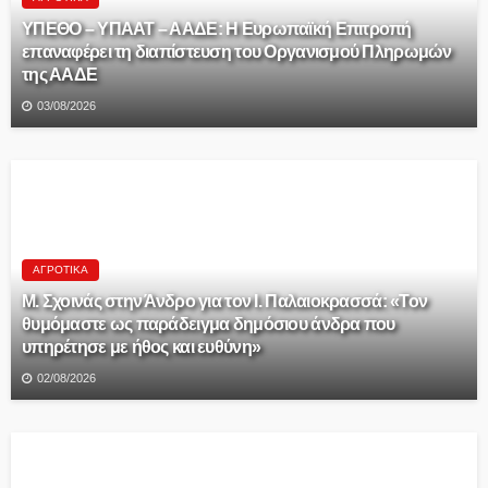
ΥΠΕΘΟ – ΥΠΑΑΤ – ΑΑΔΕ: H Ευρωπαϊκή Επιτροπή
επαναφέρει τη διαπίστευση του Οργανισμού Πληρωμών
της ΑΑΔΕ
03/08/2026
ΑΓΡΟΤΙΚΆ
Μ. Σχοινάς στην Άνδρο για τον Ι. Παλαιοκρασσά: «Τον
θυμόμαστε ως παράδειγμα δημόσιου άνδρα που
υπηρέτησε με ήθος και ευθύνη»
02/08/2026