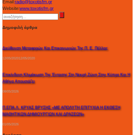
Email:
radio@toxotisfm.gr
Website:
www.toxotisfm.gr
Δημοφιλή άρθρα
Διεύθυνση Μεταφορών Και Επικοινωνιών Της Π. Ε. Πέλλας
12/05/2020
12/05/2020
Επικίνδυνη Κλιμάκωση Της Έντασης Στη Νεκρή Ζώνη Στην Κύπρο Και Η
Αθήνα Απουσιάζει
08/05/2026
Π.ΕΠΑ.Λ. ΚΡΥΑΣ ΒΡΥΣΗΣ «ΜΕ ΑΠΟΛΥΤΗ ΕΠΙΤΥΧΙΑ Η ΕΚΘΕΣΗ
ΜΑΘΗΤΙΚΩΝ ΔΗΜΙΟΥΡΓΙΩΝ ΚΑΙ ΔΡΑΣΕΩΝ»
01/05/2026