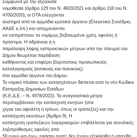
Σύμφωνα με την ισχύουσα
νομοθεσία (άρθρο 129 του Ν. 4820/2021 και άρθρο 118 του Ν.
4700/2020), οι ΟΤΑ ελέγχονται
αυστηρά από τα αρμόδια κρατικά όργανα (Ελεγκτικό Συνέδριο,
ΑΑΔΕ κ.λπ.) και υποχρεούνται
να εισπράττουν τα νομίμως βεβαιωμένα χρέη, οφειλές ή
πρόστιμα. Η αδράνεια ή η
παράλειψη λήψης εισπρακτικών μέτρων από την πλευρά του
Δήμου θεωρείται παράβαση
καθήκοντος και επιφέρει βαρύτατους προσωπικούς
καταλογισμούς (αστικούς και ποινικούς)
στα αρμόδια όργανα του Δήμου.
Το νομικό πλαίσιο των κατασχέσεων διέπεται από το νέο Κώδικα
Είσπραξης Δημοσίων Εσόδων
(Κ.Ε.Δ.Ε. – Ν. 4978/2022). Τα αναγκαστικά μέτρα
περιλαμβάνουν την κατάσχεση κινητών (στα
χέρια του οφειλέτη ή τρίτων, όπως οι τράπεζες) και την
κατάσχεση ακινήτων (Άρθρο 9). Η
κατάσχεση τραπεζικών λογαριασμών επιβάλλεται για συνολικές
ληξιπρόθεσμες οφειλές από
50 ευρώ και άνω, εφόσον αυτές δεν έχουν εξοφληθεί ή υπαχθεί