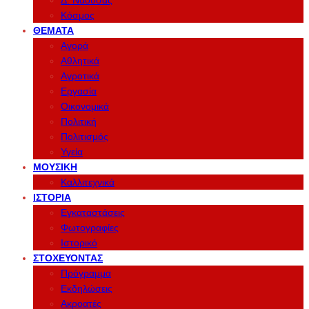
Δ. Νάουσας
Κόσμος
ΘΈΜΑΤΑ
Αγορά
Αθλητικά
Αγροτικά
Εργασία
Οικονομικά
Πολιτική
Πολιτισμός
Υγεία
ΜΟΥΣΙΚΉ
Καλλιτεχνικά
ΙΣΤΟΡΊΑ
Εγκαταστάσεις
Φωτογραφίες
Ιστορικό
ΣΤΟΧΕΎΟΝΤΑΣ
Πρόγραμμα
Εκδηλώσεις
Ακροατές