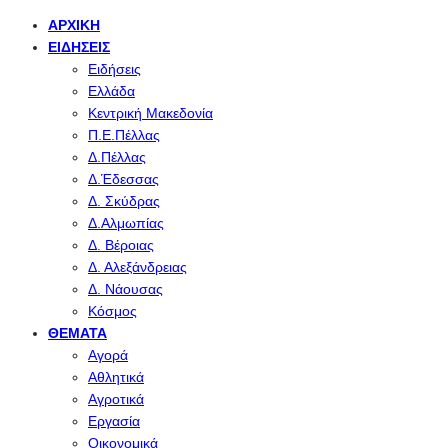
ΑΡΧΙΚΉ
ΕΙΔΉΣΕΙΣ
Ειδήσεις
Ελλάδα
Κεντρική Μακεδονία
Π.Ε.Πέλλας
Δ.Πέλλας
Δ.Έδεσσας
Δ. Σκύδρας
Δ.Αλμωπίας
Δ. Βέροιας
Δ. Αλεξάνδρειας
Δ. Νάουσας
Κόσμος
ΘΈΜΑΤΑ
Αγορά
Αθλητικά
Αγροτικά
Εργασία
Οικονομικά