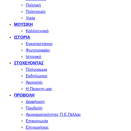
Πολιτική
Πολιτισμός
Υγεία
ΜΟΥΣΙΚΉ
Καλλιτεχνικά
ΙΣΤΟΡΊΑ
Εγκαταστάσεις
Φωτογραφίες
Ιστορικό
ΣΤΟΧΕΎΟΝΤΑΣ
Πρόγραμμα
Εκδηλώσεις
Ακροατές
Η Περιοχη μας
ΠΡΟΒΟΛΉ
Διαφήμιση
Προβολή
Ακροαματικότητες Π.Ε.Πέλλας
Επικοινωνία
Επιχειρήσεις