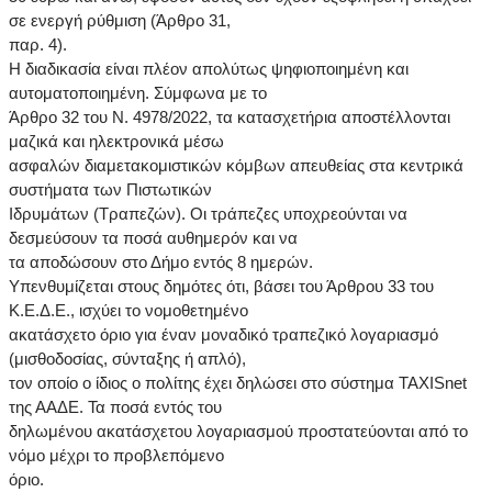
σε ενεργή ρύθμιση (Άρθρο 31,
παρ. 4).
Η διαδικασία είναι πλέον απολύτως ψηφιοποιημένη και
αυτοματοποιημένη. Σύμφωνα με το
Άρθρο 32 του Ν. 4978/2022, τα κατασχετήρια αποστέλλονται
μαζικά και ηλεκτρονικά μέσω
ασφαλών διαμετακομιστικών κόμβων απευθείας στα κεντρικά
συστήματα των Πιστωτικών
Ιδρυμάτων (Τραπεζών). Οι τράπεζες υποχρεούνται να
δεσμεύσουν τα ποσά αυθημερόν και να
τα αποδώσουν στο Δήμο εντός 8 ημερών.
Υπενθυμίζεται στους δημότες ότι, βάσει του Άρθρου 33 του
Κ.Ε.Δ.Ε., ισχύει το νομοθετημένο
ακατάσχετο όριο για έναν μοναδικό τραπεζικό λογαριασμό
(μισθοδοσίας, σύνταξης ή απλό),
τον οποίο ο ίδιος ο πολίτης έχει δηλώσει στο σύστημα TAXISnet
της ΑΑΔΕ. Τα ποσά εντός του
δηλωμένου ακατάσχετου λογαριασμού προστατεύονται από το
νόμο μέχρι το προβλεπόμενο
όριο.