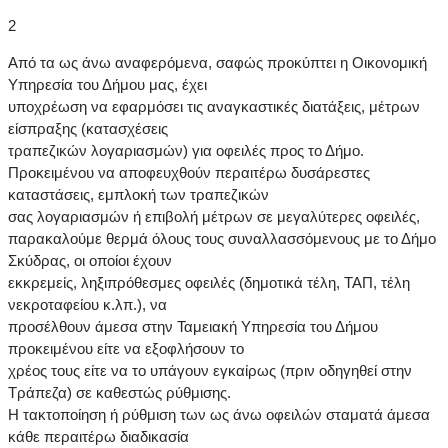
2
Από τα ως άνω αναφερόμενα, σαφώς προκύπτει η Οικονομική
Υπηρεσία του Δήμου μας, έχει
υποχρέωση να εφαρμόσει τις αναγκαστικές διατάξεις, μέτρων
είσπραξης (κατασχέσεις
τραπεζικών λογαριασμών) για οφειλές προς το Δήμο.
Προκειμένου να αποφευχθούν περαιτέρω δυσάρεστες
καταστάσεις, εμπλοκή των τραπεζικών
σας λογαριασμών ή επιβολή μέτρων σε μεγαλύτερες οφειλές,
παρακαλούμε θερμά όλους τους συναλλασσόμενους με το Δήμο
Σκύδρας, οι οποίοι έχουν
εκκρεμείς, ληξιπρόθεσμες οφειλές (δημοτικά τέλη, ΤΑΠ, τέλη
νεκροταφείου κ.λπ.), να
προσέλθουν άμεσα στην Ταμειακή Υπηρεσία του Δήμου
προκειμένου είτε να εξοφλήσουν το
χρέος τους είτε να το υπάγουν εγκαίρως (πριν οδηγηθεί στην
Τράπεζα) σε καθεστώς ρύθμισης.
Η τακτοποίηση ή ρύθμιση των ως άνω οφειλών σταματά άμεσα
κάθε περαιτέρω διαδικασία