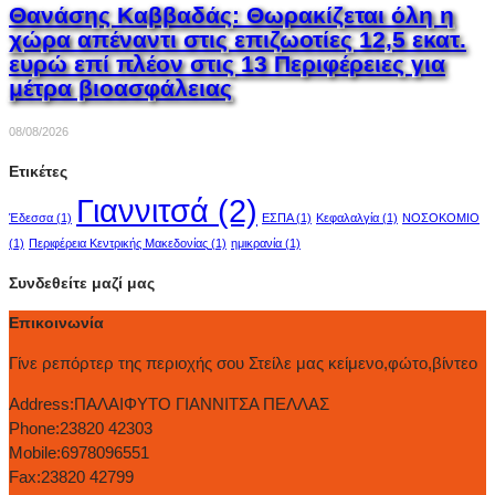
Θανάσης Καββαδάς: Θωρακίζεται όλη η
χώρα απέναντι στις επιζωοτίες 12,5 εκατ.
ευρώ επί πλέον στις 13 Περιφέρειες για
μέτρα βιοασφάλειας
08/08/2026
Ετικέτες
Γιαννιτσά
(2)
Έδεσσα
(1)
ΕΣΠΑ
(1)
Κεφαλαλγία
(1)
ΝΟΣΟΚΟΜΙΟ
(1)
Περιφέρεια Κεντρικής Μακεδονίας
(1)
ημικρανία
(1)
Συνδεθείτε μαζί μας
Επικοινωνία
Γίνε ρεπόρτερ της περιοχής σου Στείλε μας κείμενο,φώτο,βίντεο
Address:
ΠΑΛΑΙΦΥΤΟ ΓΙΑΝΝΙΤΣΑ ΠΕΛΛΑΣ
Phone:
23820 42303
Mobile:
6978096551
Fax:
23820 42799