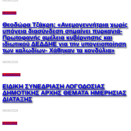
08/08/2026
ΠΟΛΙΤΙΚΉ
Θεοδώρα Τζάκρη: «Ανεμογεννήτρια χωρίς
υπόγεια διασύνδεση σημαίνει πυρκαγιά-
Πρωτοφανής αμέλεια κυβέρνησης και
ιδιωτικού ΔΕΔΔΗΕ για την υπογειοποίηση
των καλωδίων- Χάθηκαν τα κονδύλια»
08/08/2026
Δ.ΑΛΜΩΠΊΑΣ
ΕΙΔΙΚΗ ΣΥΝΕΔΡΙΑΣΗ ΛΟΓΟΔΟΣΙΑΣ
ΔΗΜΟΤΙΚΗΣ ΑΡΧΗΣ ΘΕΜΑΤΑ ΗΜΕΡΗΣΙΑΣ
ΔΙΑΤΑΞΗΣ
08/08/2026
ΑΓΡΟΤΙΚΆ