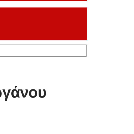
ργάνου