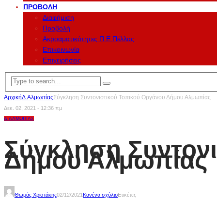
ΠΡΟΒΟΛΉ
Διαφήμιση
Προβολή
Ακροαματικότητες Π.Ε.Πέλλας
Επικοινωνία
Επιχειρήσεις
Αρχική
Δ.Αλμωπίας
Σύγκληση Συντονιστικού Τοπικού Οργάνου Δήμου Αλμωπίας
Δεκ. 02, 2021 - 12:36 πμ
Δ.ΑΛΜΩΠΊΑΣ
Σύγκληση Συντονι
Δήμου Αλμωπίας
Θωμάς Χριστάκης
02/12/2021
Κανένα σχόλιο
Ετικέτες