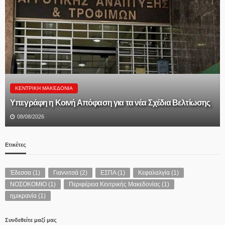
ΠΟΛΙΤΙΚΉ
Θεοδώρα Τζάκρη: «Ανεμογεννήτρια χωρίς υπόγεια
διασύνδεση σημαίνει πυρκαγιά- Πρωτοφανής αμέλεια
κυβέρνησης και ιδιωτικού ΔΕΔΔΗΕ για την υπογειοποίηση
των καλωδίων- Χάθηκαν τα κονδύλια»
08/08/2026
Ετικέτες
Έδεσσα
(1)
Γιαννιτσά
(2)
ΕΣΠΑ
(1)
Κεφαλαλγία
(1)
ΝΟΣΟΚΟΜΙΟ
(1)
Περιφέρεια Κεντρικής Μακεδονίας
(1)
ημικρανία
(1)
Συνδεθείτε μαζί μας