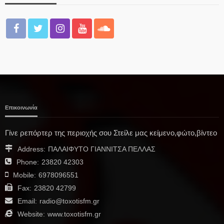
Επικοινωνία
Γίνε ρεπόρτερ της περιοχής σου Στείλε μας κείμενο,φώτο,βίντεο
Address:
ΠΑΛΑΙΦΥΤΟ ΓΙΑΝΝΙΤΣΑ ΠΕΛΛΑΣ
Phone:
23820 42303
Mobile:
6978096551
Fax:
23820 42799
Email:
radio@toxotisfm.gr
Website:
www.toxotisfm.gr