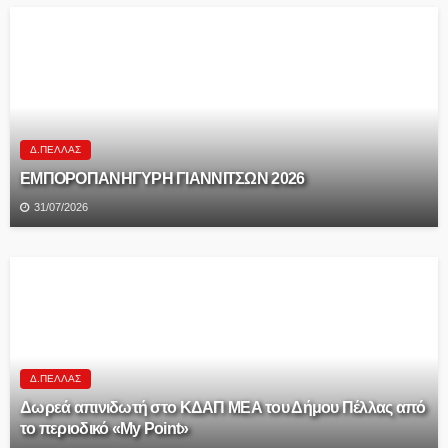
Δ.ΠΈΛΛΑΣ
ΕΜΠΟΡΟΠΑΝΗΓΥΡΗ ΓΙΑΝΝΙΤΣΩΝ 2026
31/07/2026
Δ.ΠΈΛΛΑΣ
Δωρεά απινιδωτή στο ΚΔΑΠ ΜΕΑ του Δήμου Πέλλας από
το περιοδικό «My Point»