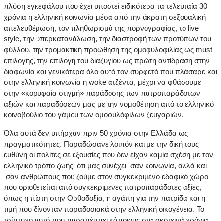
πλύση εγκεφάλου που έχει υποστεί ειδικότερα τα τελευταία 30
χρόνια η ελληνική κοινωνία μέσα από την άκρατη σεξουαλική
απελευθέρωση, τον πληθωρισμό της πορνογραφίας, το live
style, την υπερκατανάλωση, την διαστροφή των προτύπων του
φύλλου, την τρομακτική προώθηση της ομοφυλοφιλίας ως must
επιλογής, την επιλογή του διαζυγίου ως πρώτη αντίδραση στην
διαφωνία και γενικότερα όλο αυτό τον συρφετό που πλάσαρε και
στην ελληνική κοινωνία η woke ατζέντα, μέχρι να φθάσουμε
στην «κορυφαία στιγμή» παράδοσης των πατροπαράδοτων
αξιών και παραδόσεών μας με την νομοθέτηση από το ελληνικό
κοινοβούλιο του γάμου των ομοφυλόφιλων ζευγαριών.
Όλα αυτά δεν υπήρχαν πριν 50 χρόνια στην Ελλάδα ως
πραγματικότητες. Παραδώσανε λοιπόν και με την δική τους
ευθύνη οι πολίτες σε εξουσίες που δεν είχαν καμία σχέση με τον
ελληνικό τρόπο ζωής, ότι μας συνέχει σαν κοινωνία, αλλά και
σαν ανθρώπους που ζούμε στον συγκεκριμένο εδαφικό χώρο
που οριοθετείται από συγκεκριμένες πατροπαράδοτες αξίες,
όπως η πίστη στην Ορθοδοξία, η αγάπη για την πατρίδα και η
τιμή που δίνονταν παραδοσιακά στην ελληνική οικογένεια. Το
τρίπτυχο αυτό που παραπέμπει κάποιους στα σκοτεινά χρόνια