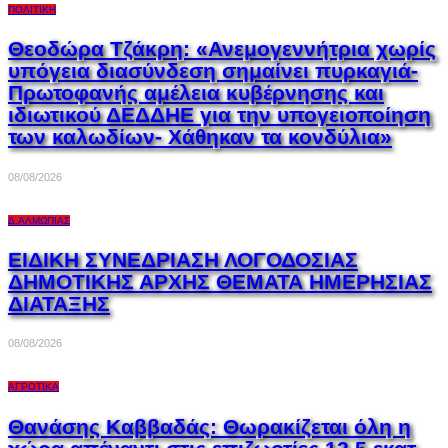
ΠΟΛΙΤΙΚΉ
Θεοδώρα Τζάκρη: «Ανεμογεννήτρια χωρίς
υπόγεια διασύνδεση σημαίνει πυρκαγιά-
Πρωτοφανής αμέλεια κυβέρνησης και
ιδιωτικού ΔΕΔΔΗΕ για την υπογειοποίηση
των καλωδίων- Χάθηκαν τα κονδύλια»
08/08/2026
Δ.ΑΛΜΩΠΊΑΣ
ΕΙΔΙΚΗ ΣΥΝΕΔΡΙΑΣΗ ΛΟΓΟΔΟΣΙΑΣ
ΔΗΜΟΤΙΚΗΣ ΑΡΧΗΣ ΘΕΜΑΤΑ ΗΜΕΡΗΣΙΑΣ
ΔΙΑΤΑΞΗΣ
08/08/2026
ΑΓΡΟΤΙΚΆ
Θανάσης Καββαδάς: Θωρακίζεται όλη η