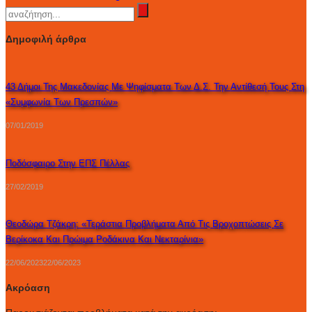
Δημοφιλή άρθρα
43 Δήμοι Της Μακεδονίας Με Ψηφίσματα Των Δ.Σ. Την Αντίθεσή Τους Στη
«Συμφωνία Των Πρεσπών»
07/01/2019
Ποδόσφαιρο Στην ΕΠΣ Πέλλας
27/02/2019
Θεοδώρα Τζάκρη: «Τεράστια Προβλήματα Από Τις Βροχοπτώσεις Σε
Βερίκοκα Και Πρώιμα Ροδάκινα Και Νεκταρίνια»
22/06/2023
22/06/2023
Ακρόαση