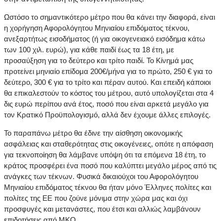
Ωστόσο το σημαντικότερο μέτρο που θα κάνει την διαφορά, είναι
η χορήγηση Αφορολόγητου Μηνιαίου επιδόματος τέκνου,
ανεξαρτήτως εισοδήματος (ή για οικογενειακό εισόδημα κάτω
των 100 χιλ. ευρώ), για κάθε παιδί έως τα 18 έτη, με
προσαύξηση για το δεύτερο και τρίτο παιδί. Το Κίνημά μας
προτείνει μηνιαίο επίδομα 200€/μήνα για το πρώτο, 250 € για το
δεύτερο, 300 € για το τρίτο και πέραν αυτού. Και επειδή κάποιοι
θα επικαλεστούν το κόστος του μέτρου, αυτό υπολογίζεται στα 4
δις ευρώ περίπου ανά έτος, ποσό που είναι αρκετά μεγάλο για
τον Κρατικό Προϋπολογισμό, αλλά δεν έχουμε άλλες επιλογές.
Το παραπάνω μέτρο θα έδινε την αίσθηση οικονομικής
ασφάλειας και σταθερότητας στις οικογένειες, οπότε η απόφαση
για τεκνοποίηση θα λάμβανε υπόψη ότι τα επόμενα 18 έτη, το
κράτος προσφέρει ένα ποσό που καλύπτει μεγάλο μέρος από τις
ανάγκες των τέκνων. Φυσικά δικαιούχοι του Αφορολόγητου
Μηνιαίου επιδόματος τέκνου θα ήταν μόνο Έλληνες πολίτες και
πολίτες της ΕΕ που ζούνε μόνιμα στην χώρα μας και όχι
προσφυγές και μετανάστες, που έτσι και αλλιώς λαμβάνουν
επιδοτήσεις από ΜΚΟ.