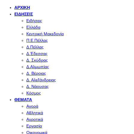
ΑΡΧΙΚΉ
ΕΙΔΉΣΕΙΣ
Ειδήσεις
Ελλάδα
Κεντρική Μακεδονία
Π.Ε.Πέλλας
Δ.Πέλλας
Δ.Έδεσσας
Δ. Σκύδρας
Δ.Αλμωπίας
Δ. Βέροιας
Δ. Αλεξάνδρειας
Δ. Νάουσας
Κόσμος
ΘΈΜΑΤΑ
Αγορά
Αθλητικά
Αγροτικά
Εργασία
Οικονομικά