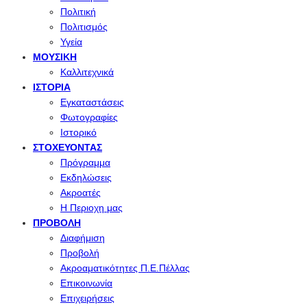
Πολιτική
Πολιτισμός
Υγεία
ΜΟΥΣΙΚΉ
Καλλιτεχνικά
ΙΣΤΟΡΊΑ
Εγκαταστάσεις
Φωτογραφίες
Ιστορικό
ΣΤΟΧΕΎΟΝΤΑΣ
Πρόγραμμα
Εκδηλώσεις
Ακροατές
Η Περιοχη μας
ΠΡΟΒΟΛΉ
Διαφήμιση
Προβολή
Ακροαματικότητες Π.Ε.Πέλλας
Επικοινωνία
Επιχειρήσεις