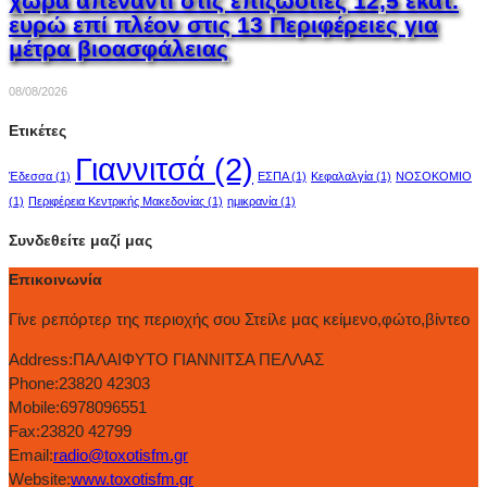
χώρα απέναντι στις επιζωοτίες 12,5 εκατ.
ευρώ επί πλέον στις 13 Περιφέρειες για
μέτρα βιοασφάλειας
08/08/2026
Ετικέτες
Γιαννιτσά
(2)
Έδεσσα
(1)
ΕΣΠΑ
(1)
Κεφαλαλγία
(1)
ΝΟΣΟΚΟΜΙΟ
(1)
Περιφέρεια Κεντρικής Μακεδονίας
(1)
ημικρανία
(1)
Συνδεθείτε μαζί μας
Επικοινωνία
Γίνε ρεπόρτερ της περιοχής σου Στείλε μας κείμενο,φώτο,βίντεο
Address:
ΠΑΛΑΙΦΥΤΟ ΓΙΑΝΝΙΤΣΑ ΠΕΛΛΑΣ
Phone:
23820 42303
Mobile:
6978096551
Fax:
23820 42799
Email:
radio@toxotisfm.gr
Website:
www.toxotisfm.gr