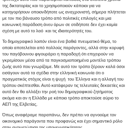
της δικτατορίας και το χρησιμοποιούν κάποιοι για να
κατηγορήσουν οποιονδήποτε ως αναχρονιστή, σήμερα πλήττεται
με τον πιο βάναυσο τρόπο από πολιτικές επιλογές και μια
κοινωνική παράδοση άνευ όρων σε οτιδήποτε δεν έχει καμία
σχέση με αυτό το λαό και τις ιδιαιτερότητές του.
Το δημογραφικό λοιπόν είναι ένα βαθιά πνευματικό θέμα, το
οποίο αποτελείται από πολλούς παράγοντες, αλλά στην κορυφή
του παγόβουνου φιγουράρει η παραδοχή ότι επιχειρούν να
γκρεμίσουν μέσα από τα παγκοσμιοποιημένα μοντέλα τρόπου
ζωής αυτό που γνωρίζαμε. Με αυτό τον τρόπο ξέρουν καλά όσοι
εισάγουν αυτά τα σχέδια στην ελληνική κοινωνία ότι ο
πραγματικός στόχος είναι η ψυχή του Έλληνα και η αλλαγή του
τρόπου σκέπτεσθαι. Αυτό κατάφεραν τις τελευταίες δεκαετίες και
αυτό δεν θα αλλάξει την ροή του δημογραφικού ζητήματος
ακόμα και αν η Ελλάδα με κάποιο τρόπο αποκτούσε αύριο το
ΑΕΠ της Ελβετίας.
Όπως αναφέραμε παραπάνω, δεν πρέπει να αγνοούμε τον
οικονομικό παράγοντα που προφανώς και έχει σημαντικό ρόλο
στην αντιμετώπιση της υπογεννητικότητας.