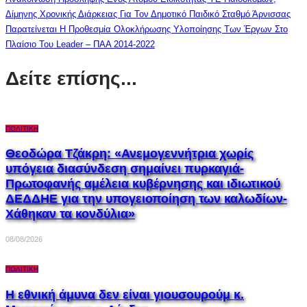
Δίμηνης Χρονικής Διάρκειας Για Τον Δημοτικό Παιδικό Σταθμό Άρνισσας
Παρατείνεται Η Προθεσμία Ολοκλήρωσης Υλοποίησης Των Έργων Στο
Πλαίσιο Του Leader – ΠΑΑ 2014-2022
Δείτε επίσης...
ΠΟΛΙΤΙΚΉ
Θεοδώρα Τζάκρη: «Ανεμογεννήτρια χωρίς
υπόγεια διασύνδεση σημαίνει πυρκαγιά-
Πρωτοφανής αμέλεια κυβέρνησης και ιδιωτικού
ΔΕΔΔΗΕ για την υπογειοποίηση των καλωδίων-
Χάθηκαν τα κονδύλια»
08/08/2026
ΠΟΛΙΤΙΚΉ
Η εθνική άμυνα δεν είναι γιουσουρούμ κ.