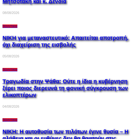
Μητσοτάκη και κ. Δένδια
08/08/2026
ΠΟΛΙΤΙΚΉ
ΝΙΚΗ για μεταναστευτικό: Απαιτείται αποτροπή,
όχι διαχείριση της εισβολής
05/08/2026
ΠΟΛΙΤΙΚΉ
Τραγωδία στην Ψάθα: Ούτε η ίδια η κυβέρνηση
ξέρει ποιος διερευνά τη φονική σύγκρουση των
ελικοπτέρων
04/08/2026
ΠΟΛΙΤΙΚΉ
ΝΙΚΗ: Η αυτοθυσία των πιλότων έγινε θυσία – Η
αλήθεια και οι ευθύνες δεν θα θαφτούν στις