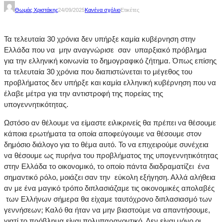
Θωμάς Χριστάκης
24/09/2025
Κανένα σχόλιο
Ετικέτες
Τα τελευταία 30 χρόνια δεν υπήρξε καμία κυβέρνηση στην
Ελλάδα που να μην αναγνώρισε σαν υπαρξιακό πρόβλημα
για την ελληνική κοινωνία το δημογραφικό ζήτημα. Όπως επίσης
τα τελευταία 30 χρόνια που διαπιστώνεται το μέγεθος του
προβλήματος δεν υπήρξε και καμία ελληνική κυβέρνηση που να
έλαβε μέτρα για την αντιστροφή της πορείας της
υπογεννητικότητας.
Ωστόσο αν θέλουμε να είμαστε ειλικρινείς θα πρέπει να θέσουμε
κάποια ερωτήματα τα οποία αποφεύγουμε να θέσουμε στον
δημόσιο διάλογο για το θέμα αυτό. Το να επιχειρούμε συνέχεια
να θέσουμε ως πυρήνα του προβλήματος της υπογεννητικότητας
στην Ελλάδα το οικονομικό, το οποίο πάντα διαδραματίζει ένα
σημαντικό ρόλο, μοιάζει σαν την εύκολη εξήγηση. Αλλά αλήθεια
αν με ένα μαγικό τρόπο διπλασιάζαμε τις οικονομικές απολαβές
των Ελλήνων σήμερα θα είχαμε ταυτόχρονο διπλασιασμό των
γεννήσεων; Καλό θα ήταν να μην βιαστούμε να απαντήσουμε,
γιατί το πρόβλημα είναι πολυπαραγοντικό. Δεν είναι μόνο οι