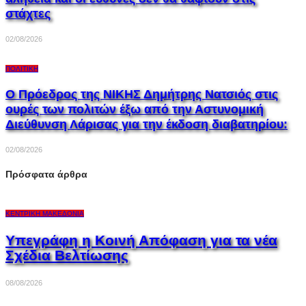
στάχτες
02/08/2026
ΠΟΛΙΤΙΚΉ
Ο Πρόεδρος της ΝΙΚΗΣ Δημήτρης Νατσιός στις
ουρές των πολιτών έξω από την Αστυνομική
Διεύθυνση Λάρισας για την έκδοση διαβατηρίου:
02/08/2026
Πρόσφατα άρθρα
ΚΕΝΤΡΙΚΉ ΜΑΚΕΔΟΝΊΑ
Υπεγράφη η Κοινή Απόφαση για τα νέα
Σχέδια Βελτίωσης
08/08/2026