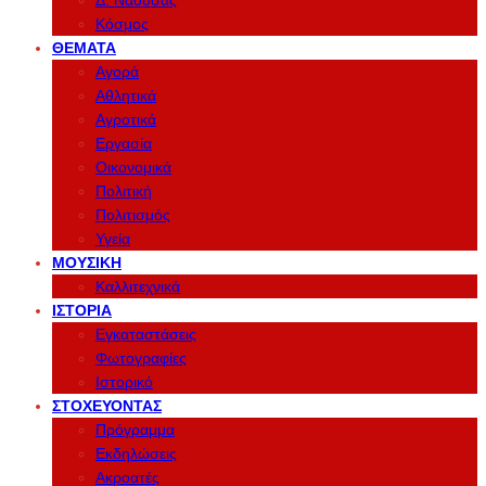
Δ. Νάουσας
Κόσμος
ΘΈΜΑΤΑ
Αγορά
Αθλητικά
Αγροτικά
Εργασία
Οικονομικά
Πολιτική
Πολιτισμός
Υγεία
ΜΟΥΣΙΚΉ
Καλλιτεχνικά
ΙΣΤΟΡΊΑ
Εγκαταστάσεις
Φωτογραφίες
Ιστορικό
ΣΤΟΧΕΎΟΝΤΑΣ
Πρόγραμμα
Εκδηλώσεις
Ακροατές