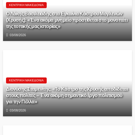
ΚΕΝΤΡΙΚΉ ΜΑΚΕΔΟΝΊΑ
Ο Λάκης Βασιλειάδης στα Εγκαίνια Κάστρου Μογλενών
(Χρυσής): «Ένα ακόμα μνημείο προστίθεται στο μονοπάτι
της τοπικής μας ιστορίας»
03/08/2026
ΚΕΝΤΡΙΚΉ ΜΑΚΕΔΟΝΊΑ
Διονύσης Σταμενίτης: «Το Κάστρο της Χρυσής αποδίδεται
στους πολίτες – Ένα ακόμη σημαντικό έργο πολιτισμού
για την Πέλλα»
03/08/2026