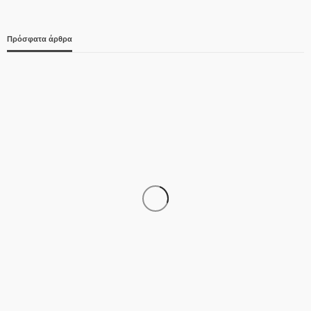
Πρόσφατα άρθρα
ΑΣΤΥΝΟΜΊΑ
Έφτασε στην Ελλάδα η 46χρονη κατηγορούμενη για
εμπρησμό – Μεταφέρθηκε στη ΓΑΔΑ
07/08/2026