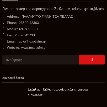
ΑΓΡΟΤΙΚΆ
Κοινοβουλευτική ερώτηση του Διονύση Σταμενίτη για τα
Γίνε ρεπόρτερ της περιοχής σου Στείλε μας κείμενο,φώτο,βίντεο
σοβαρά προβλήματα στις καλλιέργειες πυρηνόκαρπων
Address:
ΠΑΛΑΙΦΥΤΟ ΓΙΑΝΝΙΤΣΑ ΠΕΛΛΑΣ
06/08/2026
Phone:
23820 42303
Mobile:
6978096551
Fax:
23820 42799
Email:
radio@toxotisfm.gr
Website:
www.toxotisfm.gr
ΑΣΤΥΝΟΜΊΑ
Δημοφιλή άρθρα
Θρίλερ με τον θάνατο 68χρονου στις Σέρρες- Συνεχίζονται οι
έρευνες της Αστυνομίας – Κανείς ύποπτος έως τώρα
Εκδήλωση Βιβλιοπαρουσίασης Στην Έδεσσα
06/08/2026
09/09/2021