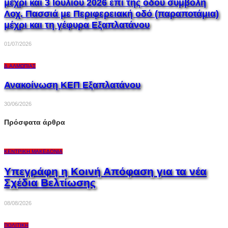
μέχρι και 3 Ιουλίου 2026 επί της οδού συμβολή
Λοχ. Πασσιά με Περιφερειακή οδό (παραποτάμια)
μέχρι και τη γέφυρα Εξαπλατάνου
01/07/2026
Δ.ΑΛΜΩΠΊΑΣ
Ανακοίνωση ΚΕΠ Εξαπλατάνου
30/06/2026
Πρόσφατα άρθρα
ΚΕΝΤΡΙΚΉ ΜΑΚΕΔΟΝΊΑ
Υπεγράφη η Κοινή Απόφαση για τα νέα
Σχέδια Βελτίωσης
08/08/2026
ΠΟΛΙΤΙΚΉ