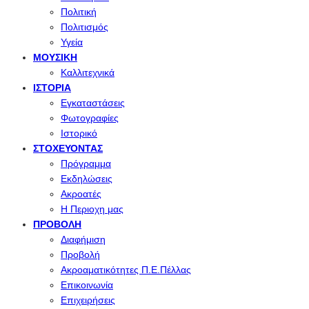
Πολιτική
Πολιτισμός
Υγεία
ΜΟΥΣΙΚΉ
Καλλιτεχνικά
ΙΣΤΟΡΊΑ
Εγκαταστάσεις
Φωτογραφίες
Ιστορικό
ΣΤΟΧΕΎΟΝΤΑΣ
Πρόγραμμα
Εκδηλώσεις
Ακροατές
Η Περιοχη μας
ΠΡΟΒΟΛΉ
Διαφήμιση
Προβολή
Ακροαματικότητες Π.Ε.Πέλλας
Επικοινωνία
Επιχειρήσεις