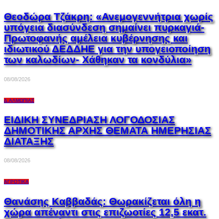
Θεοδώρα Τζάκρη: «Ανεμογεννήτρια χωρίς
υπόγεια διασύνδεση σημαίνει πυρκαγιά-
Πρωτοφανής αμέλεια κυβέρνησης και
ιδιωτικού ΔΕΔΔΗΕ για την υπογειοποίηση
των καλωδίων- Χάθηκαν τα κονδύλια»
08/08/2026
Δ.ΑΛΜΩΠΊΑΣ
ΕΙΔΙΚΗ ΣΥΝΕΔΡΙΑΣΗ ΛΟΓΟΔΟΣΙΑΣ
ΔΗΜΟΤΙΚΗΣ ΑΡΧΗΣ ΘΕΜΑΤΑ ΗΜΕΡΗΣΙΑΣ
ΔΙΑΤΑΞΗΣ
08/08/2026
ΑΓΡΟΤΙΚΆ
Θανάσης Καββαδάς: Θωρακίζεται όλη η
χώρα απέναντι στις επιζωοτίες 12,5 εκατ.