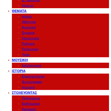
Δ. Νάουσας
Κόσμος
ΘΈΜΑΤΑ
Αγορά
Αθλητικά
Αγροτικά
Εργασία
Οικονομικά
Πολιτική
Πολιτισμός
Υγεία
ΜΟΥΣΙΚΉ
Καλλιτεχνικά
ΙΣΤΟΡΊΑ
Εγκαταστάσεις
Φωτογραφίες
Ιστορικό
ΣΤΟΧΕΎΟΝΤΑΣ
Πρόγραμμα
Εκδηλώσεις
Ακροατές