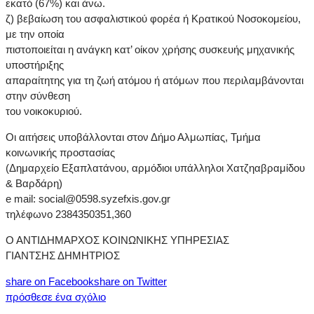
εκατό (67%) και άνω.
ζ) βεβαίωση του ασφαλιστικού φορέα ή Κρατικού Νοσοκομείου,
με την οποία
πιστοποιείται η ανάγκη κατ’ οίκον χρήσης συσκευής μηχανικής
υποστήριξης
απαραίτητης για τη ζωή ατόμου ή ατόμων που περιλαμβάνονται
στην σύνθεση
του νοικοκυριού.
Οι αιτήσεις υποβάλλονται στον Δήμο Αλμωπίας, Τμήμα
κοινωνικής προστασίας
(Δημαρχείο Εξαπλατάνου, αρμόδιοι υπάλληλοι Χατζηαβραμίδου
& Βαρδάρη)
e mail: social@0598.syzefxis.gov.gr
τηλέφωνο 2384350351,360
Ο ΑΝΤΙΔΗΜΑΡΧΟΣ ΚΟΙΝΩΝΙΚΗΣ ΥΠΗΡΕΣΙΑΣ
ΓΙΑΝΤΣΗΣ ΔΗΜΗΤΡΙΟΣ
share on Facebook
share on Twitter
πρόσθεσε ένα σχόλιο