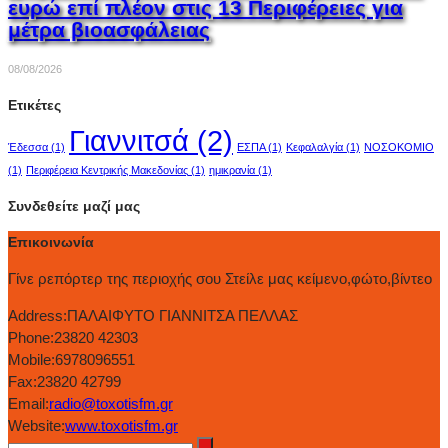
ευρώ επί πλέον στις 13 Περιφέρειες για
μέτρα βιοασφάλειας
08/08/2026
Ετικέτες
Γιαννιτσά
(2)
Έδεσσα
(1)
ΕΣΠΑ
(1)
Κεφαλαλγία
(1)
ΝΟΣΟΚΟΜΙΟ
(1)
Περιφέρεια Κεντρικής Μακεδονίας
(1)
ημικρανία
(1)
Συνδεθείτε μαζί μας
Επικοινωνία
Γίνε ρεπόρτερ της περιοχής σου Στείλε μας κείμενο,φώτο,βίντεο
Address:
ΠΑΛΑΙΦΥΤΟ ΓΙΑΝΝΙΤΣΑ ΠΕΛΛΑΣ
Phone:
23820 42303
Mobile:
6978096551
Fax:
23820 42799
Email:
radio@toxotisfm.gr
Website:
www.toxotisfm.gr