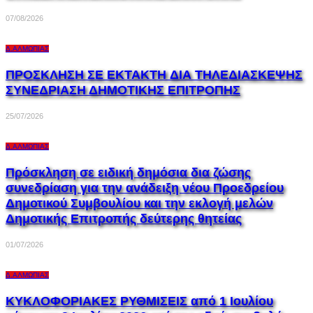
07/08/2026
Δ.ΑΛΜΩΠΊΑΣ
ΠΡΟΣΚΛΗΣΗ ΣΕ EKTAKTH ΔΙΑ ΤΗΛΕΔΙΑΣΚΕΨΗΣ
ΣΥΝΕΔΡΙΑΣΗ ΔΗΜΟΤΙΚΗΣ ΕΠΙΤΡΟΠΗΣ
25/07/2026
Δ.ΑΛΜΩΠΊΑΣ
Πρόσκληση σε ειδική δημόσια δια ζώσης
συνεδρίαση για την ανάδειξη νέου Προεδρείου
Δημοτικού Συμβουλίου και την εκλογή μελών
Δημοτικής Επιτροπής δεύτερης θητείας
01/07/2026
Δ.ΑΛΜΩΠΊΑΣ
ΚΥΚΛΟΦΟΡΙΑΚΕΣ ΡΥΘΜΙΣΕΙΣ από 1 Ιουλίου