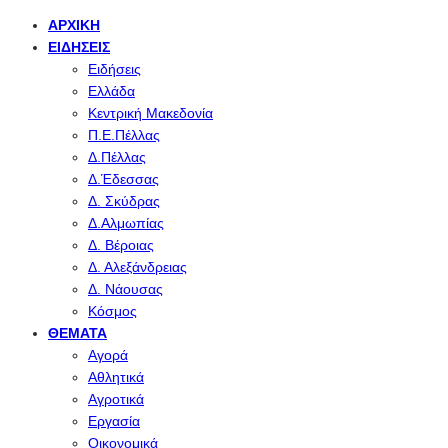
ΑΡΧΙΚΉ
ΕΙΔΉΣΕΙΣ
Ειδήσεις
Ελλάδα
Κεντρική Μακεδονία
Π.Ε.Πέλλας
Δ.Πέλλας
Δ.Έδεσσας
Δ. Σκύδρας
Δ.Αλμωπίας
Δ. Βέροιας
Δ. Αλεξάνδρειας
Δ. Νάουσας
Κόσμος
ΘΈΜΑΤΑ
Αγορά
Αθλητικά
Αγροτικά
Εργασία
Οικονομικά