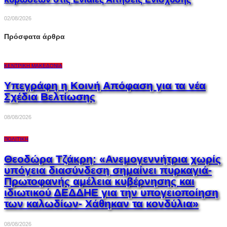
02/08/2026
Πρόσφατα άρθρα
ΚΕΝΤΡΙΚΉ ΜΑΚΕΔΟΝΊΑ
Υπεγράφη η Κοινή Απόφαση για τα νέα
Σχέδια Βελτίωσης
08/08/2026
ΠΟΛΙΤΙΚΉ
Θεοδώρα Τζάκρη: «Ανεμογεννήτρια χωρίς
υπόγεια διασύνδεση σημαίνει πυρκαγιά-
Πρωτοφανής αμέλεια κυβέρνησης και
ιδιωτικού ΔΕΔΔΗΕ για την υπογειοποίηση
των καλωδίων- Χάθηκαν τα κονδύλια»
08/08/2026