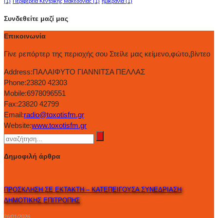
(1)
Περιφέρεια Κεντρικής Μακεδονίας
(1)
ημικρανία
(1)
Συνδεθείτε μαζί μας
Επικοινωνία
Γίνε ρεπόρτερ της περιοχής σου Στείλε μας κείμενο,φώτο,βίντεο
Address:
ΠΑΛΑΙΦΥΤΟ ΓΙΑΝΝΙΤΣΑ ΠΕΛΛΑΣ
Phone:
23820 42303
Mobile:
6978096551
Fax:
23820 42799
Email:
radio@toxotisfm.gr
Website:
www.toxotisfm.gr
Δημοφιλή άρθρα
ΠΡΟΣΚΛΗΣΗ ΣΕ ΕΚΤΑΚΤΗ – ΚΑΤΕΠΕΙΓΟΥΣΑ ΣΥΝΕΔΡΙΑΣΗ
ΔΗΜΟΤΙΚΗΣ ΕΠΙΤΡΟΠΗΣ
26/01/2026