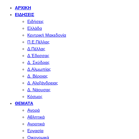
ΑΡΧΙΚΉ
ΕΙΔΉΣΕΙΣ
Ειδήσεις
Ελλάδα
Κεντρική Μακεδονία
Π.Ε.Πέλλας
Δ.Πέλλας
Δ.Έδεσσας
Δ. Σκύδρας
Δ.Αλμωπίας
Δ. Βέροιας
Δ. Αλεξάνδρειας
Δ. Νάουσας
Κόσμος
ΘΈΜΑΤΑ
Αγορά
Αθλητικά
Αγροτικά
Εργασία
Οικονομικά