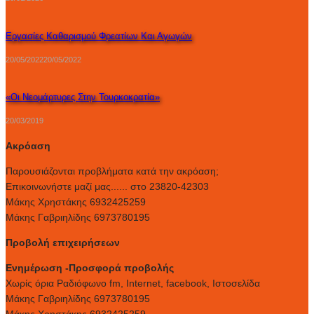
Εργασίες Καθαρισμού Φρεατίων Και Αγωγών
20/05/2022
20/05/2022
«Οι Νεομάρτυρες Στην Τουρκοκρατία»
20/03/2019
Ακρόαση
Παρουσιάζονται προβλήματα κατά την ακρόαση;
Επικοινωνήστε μαζί μας...... στο 23820-42303
Μάκης Χρηστάκης 6932425259
Μάκης Γαβριηλίδης 6973780195
Προβολή επιχειρήσεων
Ενημέρωση -Προσφορά προβολής
Xωρίς όρια Ραδιόφωνο fm, Internet, facebook, Ιστοσελίδα
Μάκης Γαβριηλίδης 6973780195