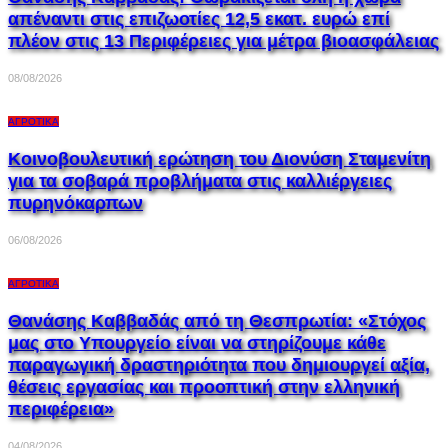
απέναντι στις επιζωοτίες 12,5 εκατ. ευρώ επί
πλέον στις 13 Περιφέρειες για μέτρα βιοασφάλειας
08/08/2026
ΑΓΡΟΤΙΚΆ
Κοινοβουλευτική ερώτηση του Διονύση Σταμενίτη
για τα σοβαρά προβλήματα στις καλλιέργειες
πυρηνόκαρπων
06/08/2026
ΑΓΡΟΤΙΚΆ
Θανάσης Καββαδάς από τη Θεσπρωτία: «Στόχος
μας στο Υπουργείο είναι να στηρίζουμε κάθε
παραγωγική δραστηριότητα που δημιουργεί αξία,
θέσεις εργασίας και προοπτική στην ελληνική
περιφέρεια»
04/08/2026