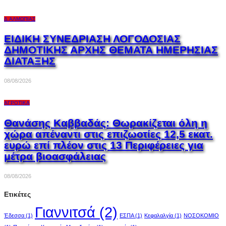
Δ.ΑΛΜΩΠΊΑΣ
ΕΙΔΙΚΗ ΣΥΝΕΔΡΙΑΣΗ ΛΟΓΟΔΟΣΙΑΣ
ΔΗΜΟΤΙΚΗΣ ΑΡΧΗΣ ΘΕΜΑΤΑ ΗΜΕΡΗΣΙΑΣ
ΔΙΑΤΑΞΗΣ
08/08/2026
ΑΓΡΟΤΙΚΆ
Θανάσης Καββαδάς: Θωρακίζεται όλη η
χώρα απέναντι στις επιζωοτίες 12,5 εκατ.
ευρώ επί πλέον στις 13 Περιφέρειες για
μέτρα βιοασφάλειας
08/08/2026
Ετικέτες
Γιαννιτσά
(2)
Έδεσσα
(1)
ΕΣΠΑ
(1)
Κεφαλαλγία
(1)
ΝΟΣΟΚΟΜΙΟ