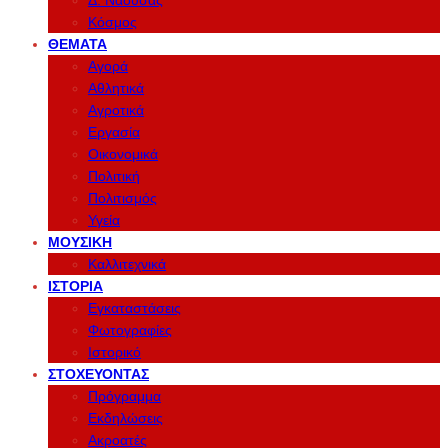
Δ. Νάουσας
Κόσμος
ΘΈΜΑΤΑ
Αγορά
Αθλητικά
Αγροτικά
Εργασία
Οικονομικά
Πολιτική
Πολιτισμός
Υγεία
ΜΟΥΣΙΚΉ
Καλλιτεχνικά
ΙΣΤΟΡΊΑ
Εγκαταστάσεις
Φωτογραφίες
Ιστορικό
ΣΤΟΧΕΎΟΝΤΑΣ
Πρόγραμμα
Εκδηλώσεις
Ακροατές