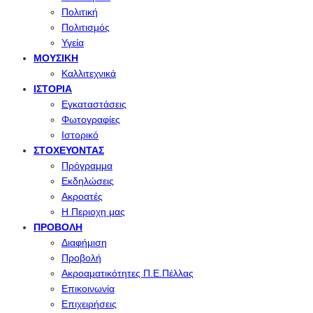
Πολιτική
Πολιτισμός
Υγεία
ΜΟΥΣΙΚΉ
Καλλιτεχνικά
ΙΣΤΟΡΊΑ
Εγκαταστάσεις
Φωτογραφίες
Ιστορικό
ΣΤΟΧΕΎΟΝΤΑΣ
Πρόγραμμα
Εκδηλώσεις
Ακροατές
Η Περιοχη μας
ΠΡΟΒΟΛΉ
Διαφήμιση
Προβολή
Ακροαματικότητες Π.Ε.Πέλλας
Επικοινωνία
Επιχειρήσεις