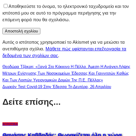
Αποθηκεύστε το όνομα, το ηλεκτρονικό ταχυδρομείο και τον
ιστότοπό μου σε αυτό το πρόγραμμα περιήγησης για την
επόμενη φορά που θα σχολιάσω.
Αυτός ο ιστότοπος χρησιμοποιεί το Akismet για να μειώσει τα
ανεπιθύμητα σχόλια.
Μάθετε πώς υφίστανται επεξεργασία τα
δεδομένα των σχολίων σας
.
Θεοδώρα Τζάκρη: «Ξανά Στο Κόκκινο Η Πέλλα. Άμεση Η Ανάγκη Λήψης
Μέτρων Ενίσχυσης Των Νοσοκομείων Έδεσσας Και Γιαννιτσών Καθώς
Και Των Λοιπών Υγειονομικών Δομών Της Π.Ε. Πέλλας»
Δωρεάν Test Covid-19 Στην Έδεσσα Τη Δευτέρα, 26 Απριλίου
Δείτε επίσης...
ΑΓΡΟΤΙΚΆ
Θανάσης Καββαδάς: Θωρακίζεται όλη η χώρα