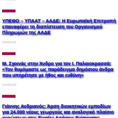
ΑΓΡΟΤΙΚΆ
ΥΠΕΘΟ – ΥΠΑΑΤ – ΑΑΔΕ: H Ευρωπαϊκή Επιτροπή
επαναφέρει τη διαπίστευση του Οργανισμού
Πληρωμών της ΑΑΔΕ
03/08/2026
ΑΓΡΟΤΙΚΆ
Μ. Σχοινάς στην Άνδρο για τον Ι. Παλαιοκρασσά:
«Τον θυμόμαστε ως παράδειγμα δημόσιου άνδρα
που υπηρέτησε με ήθος και ευθύνη»
02/08/2026
ΑΓΡΟΤΙΚΆ
Γιάννης Ανδριανός: Άρση διοικητικών εμποδίων
για 24.000 νέους γεωργούς και αναλογικό πλαίσιο
κυρώσεων στις Ενιαίες Αιτήσεις Ενίσχυσης