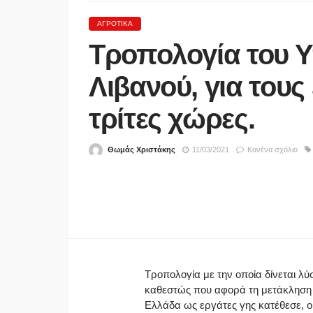
ΑΓΡΟΤΙΚΆ
Τροπολογία του 
Λιβανού, για τους
τρίτες χώρες.
Θωμάς Χριστάκης
11/03/2021
Κανένα σχόλιο
ΑΣΤΥΝΟΜΊΑ
Νεκροί μητέρα και γιος
τροχαίο έξω από την
Παλαιοκώμη – ΙΧ συγκ
με φορτηγό
07/08/2026
Τροπολογία με την οποία δίνεται λύ
καθεστώς που αφορά τη μετάκληση 
Ελλάδα ως εργάτες γης κατέθεσε, 