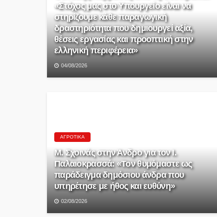
«Στόχος μας στο Υπουργείο είναι να
στηρίζουμε κάθε παραγωγική
δραστηριότητα που δημιουργεί αξία,
θέσεις εργασίας και προοπτική στην
ελληνική περιφέρεια»
04/08/2026
ΑΓΡΟΤΙΚΆ
Μ. Σχοινάς στην Άνδρο για τον Ι.
Παλαιοκρασσά: «Τον θυμόμαστε ως
παράδειγμα δημόσιου άνδρα που
υπηρέτησε με ήθος και ευθύνη»
02/08/2026