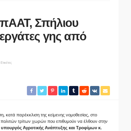
ΥπΑΑΤ, Σπήλιου
 εργάτες γης από
ΑΓΡΟΤΙΚΆ
Θανάσης Καββαδάς:
Ετικέτες
Θωρακίζεται όλη η χώρα
 στο
απέναντι στις επιζωοτίες 12,5
εκατ. ευρώ επί πλέον στις 13
ρούστηκε
Περιφέρειες για μέτρα
βιοασφάλειας
08/08/2026
ση, κατά παρέκκλιση της κείμενης νομοθεσίας, στο
πολιτών τρίτων χωρών που επιθυμούν να έλθουν στην
ο
υπουργός Αγροτικής Ανάπτυξης και Τροφίμων κ.