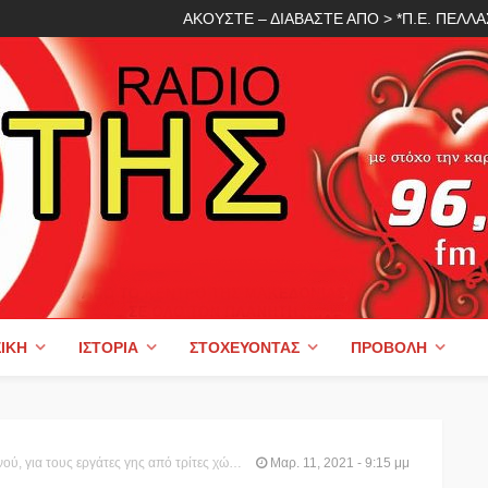
ΑΚΟΥΣΤΕ – ΔΙΑΒΑΣΤΕ ΑΠΟ > *Π.Ε. ΠΕΛ
ΙΚΉ
ΙΣΤΟΡΊΑ
ΣΤΟΧΕΎΟΝΤΑΣ
ΠΡΟΒΟΛΉ
 για τους εργάτες γης από τρίτες χώρες.
Μαρ. 11, 2021 - 9:15 μμ