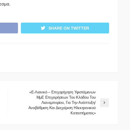
λεσμα.
SHARE ON TWITTER
«E-Λιανικό – Επιχορήγηση Υφιστάμενων
ΜμΕ Επιχειρήσεων Του Κλάδου Του
Λιανεμπορίου, Για Την Ανάπτυξη/
Αναβάθμιση Και Διαχείριση Ηλεκτρονικού
Καταστήματος»