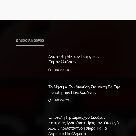
Δημοφιλή άρθρα
Ανάπτυξη Μικρών Γεωργικών
Εκμεταλλεύσεων
01/03/2019
Το Μήνυμα Του Διονύση Σταμενίτη Για Την
Έναρξη Των Πανελλαδικών.
01/06/2023
Επιστολή Της Δημάρχου Σκύδρας
Κατερίνας Ιγνατιάδου Προς Τον Υπουργό
Α.Α.Τ. Κωνσταντίνο Τσιάρα Για Τα
Αγροτικά Προβλήματα