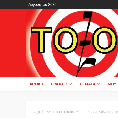
8 Αυγούστου 2026
ΑΡΧΙΚΉ
ΕΙΔΉΣΕΙΣ
ΘΈΜΑΤΑ
ΜΟΥΣ
Αρχική
Αγροτικά
Τροπολογία του ΥπΑΑΤ, Σπήλιου Λιβανού,