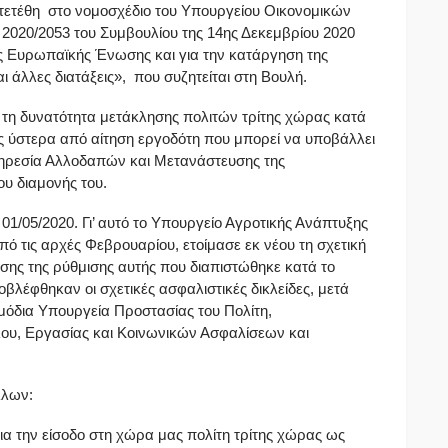
ατετέθη στο νομοσχέδιο του Υπουργείου Οικονομικών
020/2053 του Συμβουλίου της 14ης Δεκεμβρίου 2020
ς Ευρωπαϊκής Ένωσης και για την κατάργηση της
 άλλες διατάξεις», που συζητείται στη Βουλή.
 τη δυνατότητα μετάκλησης πολιτών τρίτης χώρας κατά
ς ύστερα από αίτηση εργοδότη που μπορεί να υποβάλλει
υπηρεσία Αλλοδαπών και Μετανάστευσης της
υ διαμονής του.
 01/05/2020. Γι’ αυτό το Υπουργείο Αγροτικής Ανάπτυξης
ό τις αρχές Φεβρουαρίου, ετοίμασε εκ νέου τη σχετική
ης της ρύθμισης αυτής που διαπιστώθηκε κατά το
βλέφθηκαν οι σχετικές ασφαλιστικές δικλείδες, μετά
μόδια Υπουργεία Προστασίας του Πολίτη,
λου, Εργασίας και Κοινωνικών Ασφαλίσεων και
λλων:
για την είσοδο στη χώρα μας πολίτη τρίτης χώρας ως