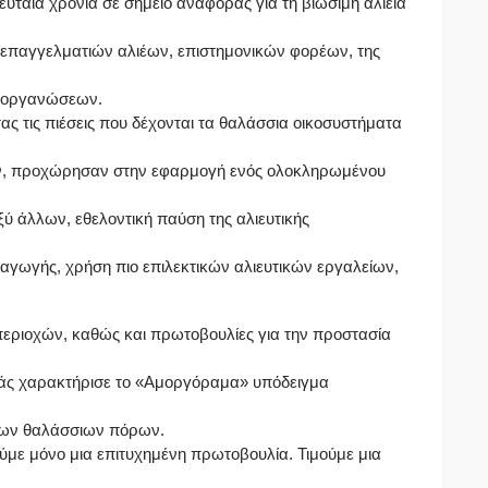
λευταία χρόνια σε σημείο αναφοράς για τη βιώσιμη αλιεία
 επαγγελματιών αλιέων, επιστημονικών φορέων, της
ν οργανώσεων.
τας τις πιέσεις που δέχονται τα θαλάσσια οικοσυστήματα
ων, προχώρησαν στην εφαρμογή ενός ολοκληρωμένου
ξύ άλλων, εθελοντική παύση της αλιευτικής
ραγωγής, χρήση πιο επιλεκτικών αλιευτικών εργαλείων,
εριοχών, καθώς και πρωτοβουλίες για την προστασία
ινάς χαρακτήρισε το «Αμοργόραμα» υπόδειγμα
 των θαλάσσιων πόρων.
ύμε μόνο μια επιτυχημένη πρωτοβουλία. Τιμούμε μια