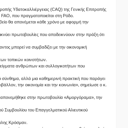
ροπής Υδατοκαλλιέργειας (CAQ) της Γενικής Επιτροπής
υ FAO, που πραγματοποιείται στη Ρόδο.
είο θα απονέμεται κάθε χρόνο με αφορμή την
κνύει πρωτοβουλίες που αποδεικνύουν στην πράξη ότι
ντος μπορεί να συμβαδίζει με την οικονομική
 των τοπικών κοινοτήτων.
είγματα ανθρώπων και συλλογικοτήτων που
κό σύνθημα, αλλά μια καθημερινή πρακτική που παράγει
βάλλον, την οικονομία και την κοινωνία», σημείωσε ο κ.
ς απονεμήθηκε στην πρωτοβουλία «Αμοργόραμα», την
ού Συμβουλίου του Επαγγελματικού Αλιευτικού
άλης Κρόσμαν.