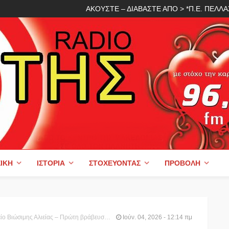
ΑΚΟΥΣΤΕ – ΔΙΑΒΑΣΤΕ ΑΠΟ > *Π.Ε. ΠΕΛ
ΙΚΉ
ΙΣΤΟΡΊΑ
ΣΤΟΧΕΎΟΝΤΑΣ
ΠΡΟΒΟΛΉ
ης Αλιείας – Πρώτη βράβευση στο «Αμοργόραμα»
Ιούν. 04, 2026 - 12:14 πμ