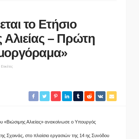
ται το Ετήσιο
 Αλιείας – Πρώτη
Αμοργόραμα»
Ετικέτες
ΑΣΤΥΝΟΜΊΑ
68χρονου
αι οι
Έφτασε στην Ελλάδα η 46χρονη
 – Κανείς
κατηγορούμενη για εμπρησμό –
Μεταφέρθηκε στη ΓΑΔΑ
07/08/2026
ου «Βιώσιμης Αλιείας» ανακοίνωσε ο Υπουργός
ς Σχοινάς, στο πλαίσιο εργασιών της 14 ης Συνόδου