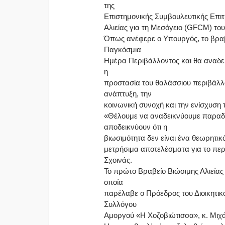
της
Επιστημονικής Συμβουλευτικής Επιτ
Αλιείας για τη Μεσόγειο (GFCM) το
Όπως ανέφερε ο Υπουργός, το βραβ
Παγκόσμια
Ημέρα Περιβάλλοντος και θα αναδει
η
προστασία του θαλάσσιου περιβάλλο
ανάπτυξη, την
κοινωνική συνοχή και την ενίσχυση
«Θέλουμε να αναδεικνύουμε παραδ
αποδεικνύουν ότι η
βιωσιμότητα δεν είναι ένα θεωρητι
μετρήσιμα αποτελέσματα για το περι
Σχοινάς.
Το πρώτο Βραβείο Βιώσιμης Αλιεία
οποία
παρέλαβε ο Πρόεδρος του Διοικητικ
Συλλόγου
Αμοργού «Η Χοζοβιώτισσα», κ. Μιχ