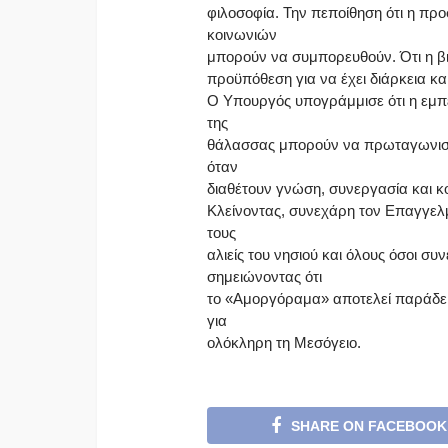
φιλοσοφία. Την πεποίθηση ότι η πρ
κοινωνιών
μπορούν να συμπορευθούν. Ότι η βι
προϋπόθεση για να έχει διάρκεια και
Ο Υπουργός υπογράμμισε ότι η εμπει
της
θάλασσας μπορούν να πρωταγωνιστ
όταν
διαθέτουν γνώση, συνεργασία και κ
Κλείνοντας, συνεχάρη τον Επαγγελ
τους
αλιείς του νησιού και όλους όσοι σ
σημειώνοντας ότι
το «Αμοργόραμα» αποτελεί παράδειγ
για
ολόκληρη τη Μεσόγειο.
SHARE ON FACEBOOK