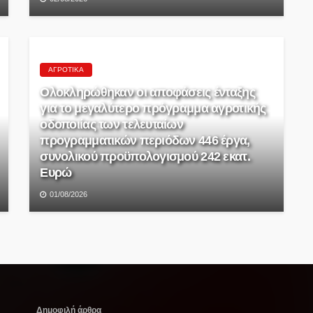
ΑΓΡΟΤΙΚΆ
Ολοκληρώθηκαν οι αποφάσεις ένταξης
για το μεγαλύτερο πρόγραμμα αγροτικής
οδοποιίας των τελευταίων
προγραμματικών περιόδων 446 έργα,
συνολικού προϋπολογισμού 242 εκατ.
Ευρώ
01/08/2026
Δημοφιλή άρθρα