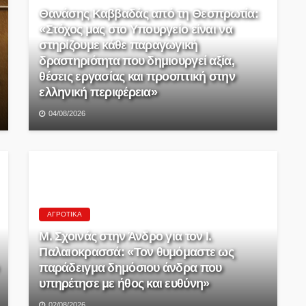
Θανάσης Καββαδάς από τη Θεσπρωτία:
«Στόχος μας στο Υπουργείο είναι να
στηρίζουμε κάθε παραγωγική
δραστηριότητα που δημιουργεί αξία,
θέσεις εργασίας και προοπτική στην
ελληνική περιφέρεια»
04/08/2026
ΑΓΡΟΤΙΚΆ
Μ. Σχοινάς στην Άνδρο για τον Ι.
Παλαιοκρασσά: «Τον θυμόμαστε ως
παράδειγμα δημόσιου άνδρα που
υπηρέτησε με ήθος και ευθύνη»
02/08/2026