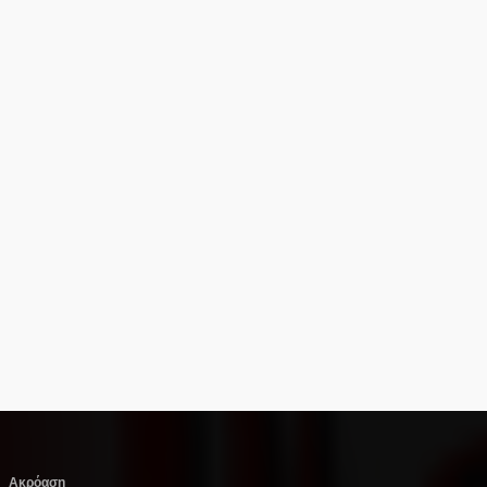
Ακρόαση