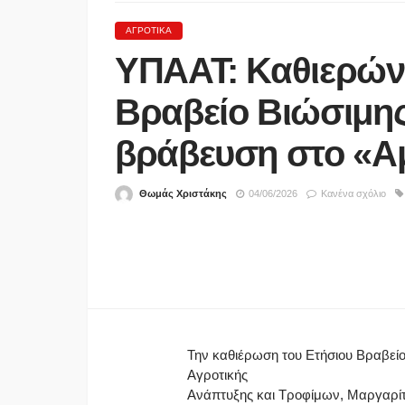
ΑΓΡΟΤΙΚΆ
ΥΠΑΑΤ: Καθιερώνε
Βραβείο Βιώσιμης
βράβευση στο «
Θωμάς Χριστάκης
04/06/2026
Κανένα σχόλιο
ΑΣΤΥΝΟΜΊΑ
Θρίλερ με τον θάνατο 
στις Σέρρες- Συνεχίζοντ
έρευνες της Αστυνομίας
ύποπτος έως τώρα
06/08/2026
Την καθιέρωση του Ετήσιου Βραβεί
Αγροτικής
Ανάπτυξης και Τροφίμων, Μαργαρίτη