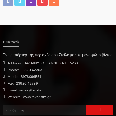
Επικοινωνία
Δ. ΣΚΎΔΡΑΣ
Δήλωση της Δημάρχου Σκύδρας Κατερίνας Ιγνατιάδου με
Γίνε ρεπόρτερ της περιοχής σου Στείλε μας κείμενο,φώτο,βίντεο
αφορμή τη λήξη της 10 ης Εμποροπανήγυρης
Address:
ΠΑΛΑΙΦΥΤΟ ΓΙΑΝΝΙΤΣΑ ΠΕΛΛΑΣ
05/08/2026
Phone:
23820 42303
Mobile:
6978096551
Fax:
23820 42799
Email:
radio@toxotisfm.gr
Website:
www.toxotisfm.gr