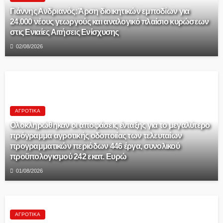
Γιάννης Ανδριανός: Άρση διοικητικών εμποδίων για
24.000 νέους γεωργούς και αναλογικό πλαίσιο κυρώσεων
στις Ενιαίες Αιτήσεις Ενίσχυσης
02/08/2026
ΑΓΡΟΤΙΚΆ
Ολοκληρώθηκαν οι αποφάσεις ένταξης για το μεγαλύτερο
πρόγραμμα αγροτικής οδοποιίας των τελευταίων
προγραμματικών περιόδων 446 έργα, συνολικού
προϋπολογισμού 242 εκατ. Ευρώ
01/08/2026
ΑΓΡΟΤΙΚΆ