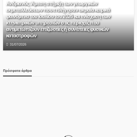
Ανδριανός: Άμεση στήριξη των γεωργικών
εκμεταλλεύσεων που επλήγησαν ακραία καιρικά
φαινόμενα του Ιουλίου του 2026 και ενίσχυση των
κτηνιατρικών υπηρεσιών στις περιοχές που
αντιμετωπίζουν επιζωοτίες ή συνέπειες φυσικών
καταστροφών
31/07/2026
Πρόσφατα άρθρα