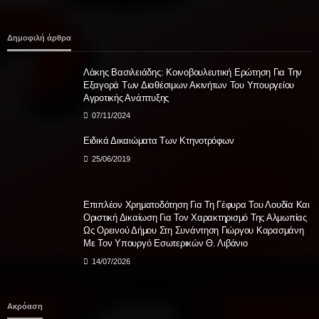
ΠΟΛΙΤΙΚΉ
Δημοφιλή άρθρα
ΝΙΚΗ για μεταναστευτικό: Απαιτείται αποτροπή, όχι
διαχείριση της εισβολής
Λάκης Βασιλειάδης: Κοινοβουλευτική Ερώτηση Για Την
05/08/2026
Εξαγορά Των Διαθέσιμων Ακινήτων Του Υπουργείου
Αγροτικής Ανάπτυξης
07/11/2024
Ειδικά Δικαιώματα Των Κτηνοτρόφων
25/06/2019
Επιπλέον Χρηματοδότηση Για Τη Γέφυρα Του Λουδία Και
Οριστική Δικαίωση Για Τον Χαρακτηρισμό Της Αλμωπίας
Ως Ορεινού Δήμου Στη Συνάντηση Γιώργου Καρασμάνη
Με Τον Υπουργό Εσωτερικών Θ. Λιβάνιο
14/07/2026
Ακρόαση