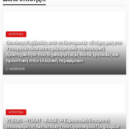
ΑΓΡΟΤΙΚΆ
Θανάσης Καββαδάς από τη Θεσπρωτία: «Στόχος μας στο
Υπουργείο είναι να στηρίζουμε κάθε παραγωγική
δραστηριότητα που δημιουργεί αξία, θέσεις εργασίας και
προοπτική στην ελληνική περιφέρεια»
04/08/2026
ΑΓΡΟΤΙΚΆ
ΥΠΕΘΟ – ΥΠΑΑΤ – ΑΑΔΕ: H Ευρωπαϊκή Επιτροπή
επαναφέρει τη διαπίστευση του Οργανισμού Πληρωμών