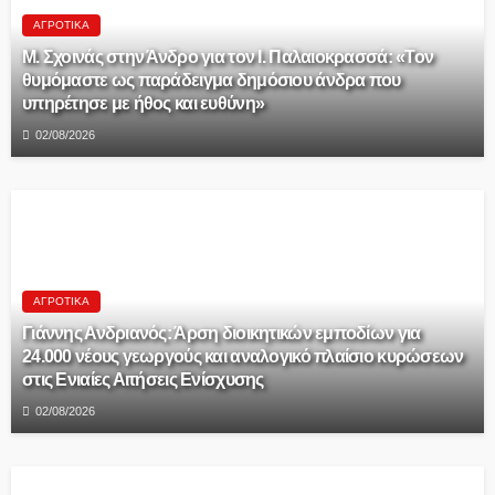
ΑΓΡΟΤΙΚΆ
Μ. Σχοινάς στην Άνδρο για τον Ι. Παλαιοκρασσά: «Τον
θυμόμαστε ως παράδειγμα δημόσιου άνδρα που
υπηρέτησε με ήθος και ευθύνη»
02/08/2026
ΑΓΡΟΤΙΚΆ
Γιάννης Ανδριανός: Άρση διοικητικών εμποδίων για
24.000 νέους γεωργούς και αναλογικό πλαίσιο κυρώσεων
στις Ενιαίες Αιτήσεις Ενίσχυσης
02/08/2026