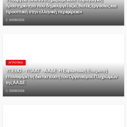
δραστηριότητα που δημιουργεί αξία, θέσεις εργασίας και
προοπτική στην ελληνική περιφέρεια»
04/08/2026
ΑΓΡΟΤΙΚΆ
ΥΠΕΘΟ – ΥΠΑΑΤ – ΑΑΔΕ: H Ευρωπαϊκή Επιτροπή
επαναφέρει τη διαπίστευση του Οργανισμού Πληρωμών
της ΑΑΔΕ
03/08/2026