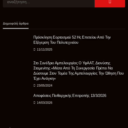
ΑΣΤΥΝΟΜΊΑ
Δημοφιλή άρθρα
Θρίλερ με τον θάνατο 68χρονου στις Σέρρες- Συνεχίζονται οι
έρευνες της Αστυνομίας – Κανείς ύποπτος έως τώρα
Πρόσκληση Εορτασμού 52 Ης Επετείου Από Την
06/08/2026
Εξέγερση Του Πολυτεχνείου
11/11/2025
Στο Συνέδριο Αμπελουργίας Ο ΥφΑΑΤ, Διονύσης
Σταμενίτης «Μέσα Από Τη Συνεργασία Πρέπει Να
Δώσουμε Στον Τομέα Της Αμπελουργίας Την Ώθηση Που
Έχει Ανάγκη»
23/05/2024
Αποφάσεις Πειθαρχικής Επιτροπής 13/3/2026
14/03/2026