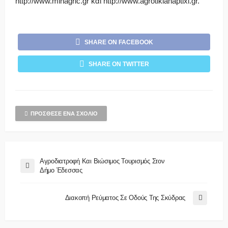
http://www.minagric.gr και http://www.agrotikianaptixi.gr.
SHARE ON FACEBOOK
SHARE ON TWITTER
ΠΡΌΣΘΕΣΕ ΈΝΑ ΣΧΌΛΙΟ
Αγροδιατροφή Και Βιώσιμος Τουρισμός Στον
Δήμο Έδεσσας
Διακοπή Ρεύματος Σε Οδούς Της Σκύδρας