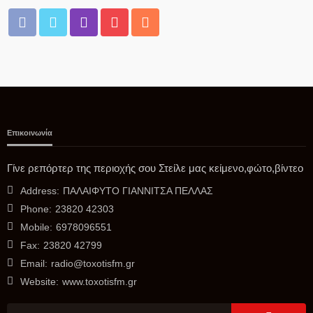
Επικοινωνία
ΑΓΡΟΤΙΚΆ
Κοινοβουλευτική ερώτηση του Διονύση Σταμενίτη για τα
Γίνε ρεπόρτερ της περιοχής σου Στείλε μας κείμενο,φώτο,βίντεο
σοβαρά προβλήματα στις καλλιέργειες πυρηνόκαρπων
Address:
ΠΑΛΑΙΦΥΤΟ ΓΙΑΝΝΙΤΣΑ ΠΕΛΛΑΣ
06/08/2026
Phone:
23820 42303
Mobile:
6978096551
Fax:
23820 42799
Email:
radio@toxotisfm.gr
Website:
www.toxotisfm.gr