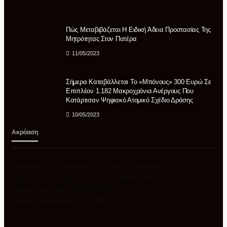
Πώς Μεταβιβάζεται Η Ειδική Άδεια Προστασίας Της
Μητρότητας Στον Πατέρα
11/05/2023
Σήμερα Καταβάλλεται Το «μπόνους» 300 Ευρώ Σε
Επιπλέον 1.182 Μακροχρόνια Ανέργους Που
Κατάρτισαν Ψηφιακό Ατομικό Σχέδιο Δράσης
10/05/2023
Ακρόαση
Παρουσιάζονται προβλήματα κατά την ακρόαση;
Επικοινωνήστε μαζί μας...... στο 23820-42303
Μάκης Χρηστάκης 6932425259
Μάκης Γαβριηλίδης 6973780195