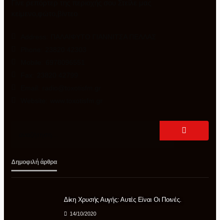
Γίνε ρεπόρτερ της περιοχής σου Στείλε μας
κείμενο,φώτο,βίντεο
Address:
ΠΑΛΑΙΦΥΤΟ ΓΙΑΝΝΙΤΣΑ ΠΕΛΛΑΣ
Phone:
23820 42303
Mobile:
6978096551
Fax:
23820 42799
Email:
radio@toxotisfm.gr
Website:
www.toxotisfm.gr
Δημοφιλή άρθρα
Δίκη Χρυσής Αυγής: Αυτές Είναι Οι Ποινές.
14/10/2020