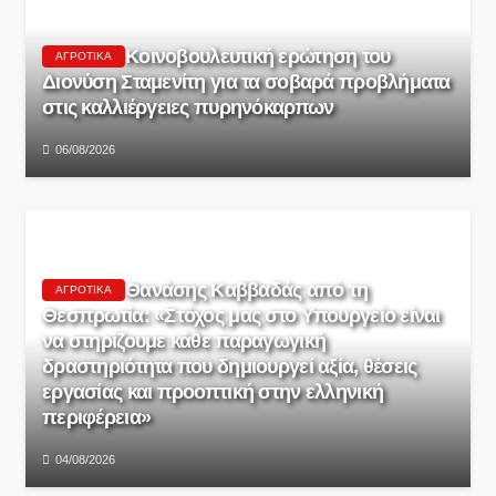
Κοινοβουλευτική ερώτηση του
ΑΓΡΟΤΙΚΆ
Διονύση Σταμενίτη για τα σοβαρά προβλήματα
στις καλλιέργειες πυρηνόκαρπων
06/08/2026
Θανάσης Καββαδάς από τη
ΑΓΡΟΤΙΚΆ
Θεσπρωτία: «Στόχος μας στο Υπουργείο είναι
να στηρίζουμε κάθε παραγωγική
δραστηριότητα που δημιουργεί αξία, θέσεις
εργασίας και προοπτική στην ελληνική
περιφέρεια»
04/08/2026