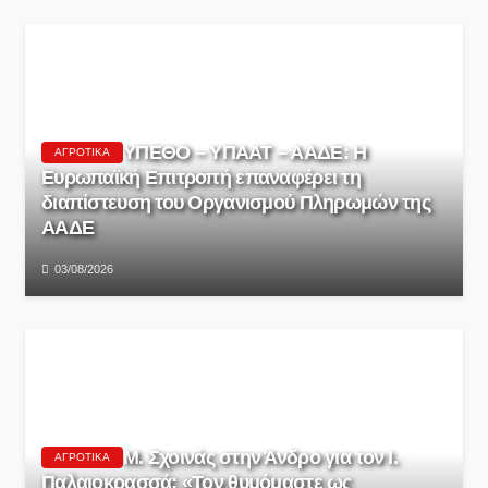
ΥΠΕΘΟ – ΥΠΑΑΤ – ΑΑΔΕ: H
ΑΓΡΟΤΙΚΆ
Ευρωπαϊκή Επιτροπή επαναφέρει τη
διαπίστευση του Οργανισμού Πληρωμών της
ΑΑΔΕ
03/08/2026
Μ. Σχοινάς στην Άνδρο για τον Ι.
ΑΓΡΟΤΙΚΆ
Παλαιοκρασσά: «Τον θυμόμαστε ως