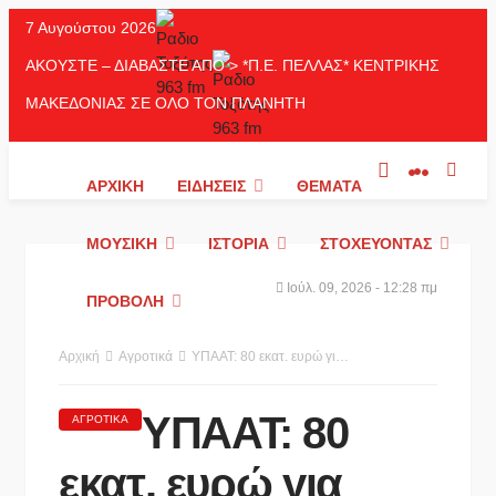
7 Αυγούστου 2026
ΑΚΟΥΣΤΕ – ΔΙΑΒΑΣΤΕ ΑΠΟ > *Π.Ε. ΠΕΛΛΑΣ* ΚΕΝΤΡΙΚΗΣ
ΜΑΚΕΔΟΝΙΑΣ ΣΕ ΟΛΟ ΤΟΝ ΠΛΑΝΗΤΗ
ΑΡΧΙΚΉ
ΕΙΔΉΣΕΙΣ
ΘΈΜΑΤΑ
ΜΟΥΣΙΚΉ
ΙΣΤΟΡΊΑ
ΣΤΟΧΕΎΟΝΤΑΣ
Ιούλ. 09, 2026 - 12:28 πμ
ΠΡΟΒΟΛΉ
Αρχική
Αγροτικά
ΥΠΑΑΤ: 80 εκατ. ευρώ για μικρά αρδευτικά έργα μέσω Δήμων, από τους πόρους που απελευθερώθηκαν από τα βιολογικά προγράμματα – Υλοποιείται η δέσμευση του Μαργαρίτη Σχοινά
ΥΠΑΑΤ: 80
ΑΓΡΟΤΙΚΆ
εκατ. ευρώ για