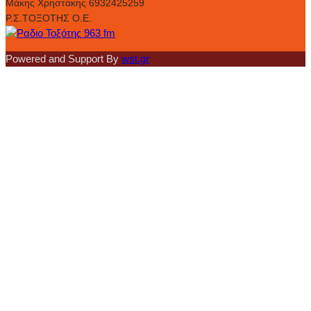
Μάκης Χρηστάκης 6932425259
Ρ.Σ.ΤΟΞΟΤΗΣ Ο.Ε.
Powered and Support By
wst.gr