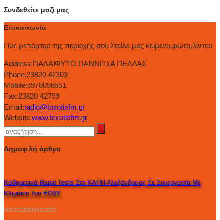
Συνδεθείτε μαζί μας
Επικοινωνία
Γίνε ρεπόρτερ της περιοχής σου Στείλε μας κείμενο,φώτο,βίντεο
Address:
ΠΑΛΑΙΦΥΤΟ ΓΙΑΝΝΙΤΣΑ ΠΕΛΛΑΣ
Phone:
23820 42303
Mobile:
6978096551
Fax:
23820 42799
Email:
radio@toxotisfm.gr
Website:
www.toxotisfm.gr
Δημοφιλή άρθρα
Καθημερινά Rapid Tests Στα ΚΑΠΗ Αλεξάνδρειας Σε Συνεργασία Με
Κλιμάκιο Του ΕΟΔΥ
08/01/2022
08/01/2022