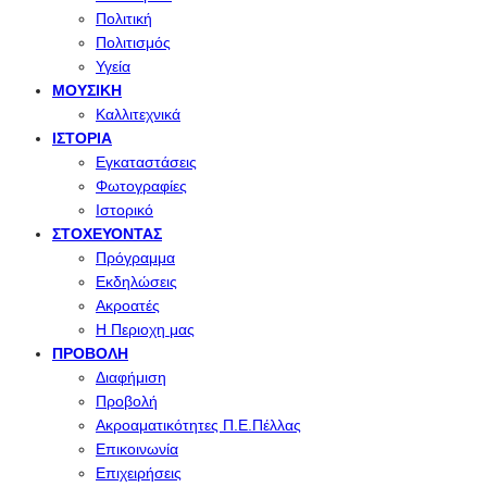
Πολιτική
Πολιτισμός
Υγεία
ΜΟΥΣΙΚΉ
Καλλιτεχνικά
ΙΣΤΟΡΊΑ
Εγκαταστάσεις
Φωτογραφίες
Ιστορικό
ΣΤΟΧΕΎΟΝΤΑΣ
Πρόγραμμα
Εκδηλώσεις
Ακροατές
Η Περιοχη μας
ΠΡΟΒΟΛΉ
Διαφήμιση
Προβολή
Ακροαματικότητες Π.Ε.Πέλλας
Επικοινωνία
Επιχειρήσεις