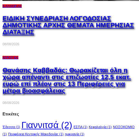
Δ.ΑΛΜΩΠΊΑΣ
ΕΙΔΙΚΗ ΣΥΝΕΔΡΙΑΣΗ ΛΟΓΟΔΟΣΙΑΣ
ΔΗΜΟΤΙΚΗΣ ΑΡΧΗΣ ΘΕΜΑΤΑ ΗΜΕΡΗΣΙΑΣ
ΔΙΑΤΑΞΗΣ
08/08/2026
ΑΓΡΟΤΙΚΆ
Θανάσης Καββαδάς: Θωρακίζεται όλη η
χώρα απέναντι στις επιζωοτίες 12,5 εκατ.
ευρώ επί πλέον στις 13 Περιφέρειες για
μέτρα βιοασφάλειας
08/08/2026
Ετικέτες
Γιαννιτσά
(2)
Έδεσσα
(1)
ΕΣΠΑ
(1)
Κεφαλαλγία
(1)
ΝΟΣΟΚΟΜΙΟ
(1)
Περιφέρεια Κεντρικής Μακεδονίας
(1)
ημικρανία
(1)