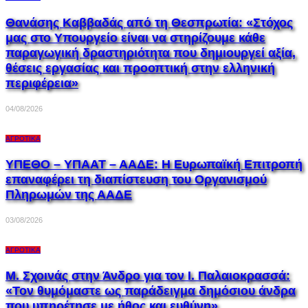
Θανάσης Καββαδάς από τη Θεσπρωτία: «Στόχος
μας στο Υπουργείο είναι να στηρίζουμε κάθε
παραγωγική δραστηριότητα που δημιουργεί αξία,
θέσεις εργασίας και προοπτική στην ελληνική
περιφέρεια»
04/08/2026
ΑΓΡΟΤΙΚΆ
ΥΠΕΘΟ – ΥΠΑΑΤ – ΑΑΔΕ: H Ευρωπαϊκή Επιτροπή
επαναφέρει τη διαπίστευση του Οργανισμού
Πληρωμών της ΑΑΔΕ
03/08/2026
ΑΓΡΟΤΙΚΆ
Μ. Σχοινάς στην Άνδρο για τον Ι. Παλαιοκρασσά:
«Τον θυμόμαστε ως παράδειγμα δημόσιου άνδρα
που υπηρέτησε με ήθος και ευθύνη»