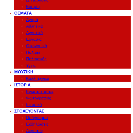
Δ. Νάουσας
Κόσμος
ΘΈΜΑΤΑ
Αγορά
Αθλητικά
Αγροτικά
Εργασία
Οικονομικά
Πολιτική
Πολιτισμός
Υγεία
ΜΟΥΣΙΚΉ
Καλλιτεχνικά
ΙΣΤΟΡΊΑ
Εγκαταστάσεις
Φωτογραφίες
Ιστορικό
ΣΤΟΧΕΎΟΝΤΑΣ
Πρόγραμμα
Εκδηλώσεις
Ακροατές