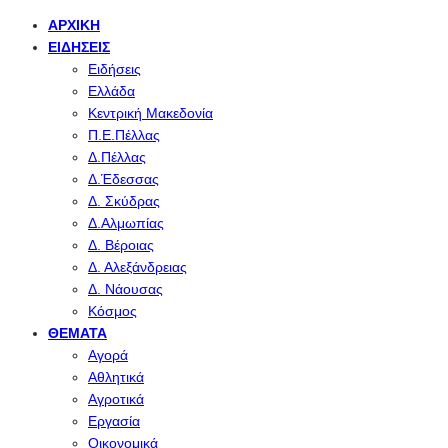
ΑΡΧΙΚΉ
ΕΙΔΉΣΕΙΣ
Ειδήσεις
Ελλάδα
Κεντρική Μακεδονία
Π.Ε.Πέλλας
Δ.Πέλλας
Δ.Έδεσσας
Δ. Σκύδρας
Δ.Αλμωπίας
Δ. Βέροιας
Δ. Αλεξάνδρειας
Δ. Νάουσας
Κόσμος
ΘΈΜΑΤΑ
Αγορά
Αθλητικά
Αγροτικά
Εργασία
Οικονομικά