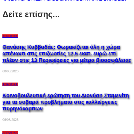
Δείτε επίσης...
ΑΓΡΟΤΙΚΆ
Θανάσης Καββαδάς: Θωρακίζεται όλη η χώρα
απέναντι στις επιζωοτίες 12,5 εκατ. ευρώ επί
πλέον στις 13 Περιφέρειες για μέτρα βιοασφάλειας
08/08/2026
ΑΓΡΟΤΙΚΆ
Κοινοβουλευτική ερώτηση του Διονύση Σταμενίτη
για τα σοβαρά προβλήματα στις καλλιέργειες
πυρηνόκαρπων
06/08/2026
ΑΓΡΟΤΙΚΆ