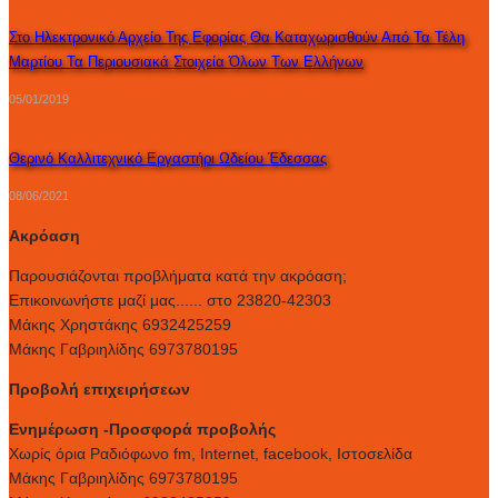
Στο Ηλεκτρονικό Αρχείο Της Εφορίας Θα Καταχωρισθούν Από Τα Τέλη
Μαρτίου Τα Περιουσιακά Στοιχεία Όλων Των Ελλήνων
05/01/2019
Θερινό Καλλιτεχνικό Εργαστήρι Ωδείου Έδεσσας
08/06/2021
Ακρόαση
Παρουσιάζονται προβλήματα κατά την ακρόαση;
Επικοινωνήστε μαζί μας...... στο 23820-42303
Μάκης Χρηστάκης 6932425259
Μάκης Γαβριηλίδης 6973780195
Προβολή επιχειρήσεων
Ενημέρωση -Προσφορά προβολής
Xωρίς όρια Ραδιόφωνο fm, Internet, facebook, Ιστοσελίδα
Μάκης Γαβριηλίδης 6973780195