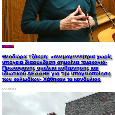
ΠΟΛΙΤΙΚΉ
Θεοδώρα Τζάκρη: «Ανεμογεννήτρια χωρίς
υπόγεια διασύνδεση σημαίνει πυρκαγιά-
Πρωτοφανής αμέλεια κυβέρνησης και
ιδιωτικού ΔΕΔΔΗΕ για την υπογειοποίηση
των καλωδίων- Χάθηκαν τα κονδύλια»
08/08/2026