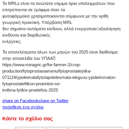
Τα MRLs είναι τα ανώτατα νόμιμα όρια υπολειμμάτων που
επιτρέπονται σε τρόφιμα όταν τα
φυτοφάρμακα χρησιμοποιούνται σύμφωνα με την ορθή
γεωργική πρακτική. Υπέρβαση MRL
δεν σημαίνει αυτόματα κίνδυνο, αλλά ενεργοποιεί αξιολόγηση
κινδύνου και διορθωτικές
ενέργειες.
Τα αποτελέσματα όλων των μηνών του 2025 είναι διαθέσιμα
στην ιστοσελίδα του ΥΠΑΑΤ:
https://www.minagric.gr/for-farmer-2/crop-
production/fytoprostasiamenu/fytoprostateytika-
071124/ypoleimatafyto/apotelesmata-elegxou-ypoleimmaton-
fytoprostateftikon-proionton-se-
trofima-fytikis-proelefsis-2025
share on Facebook
share on Twitter
πρόσθεσε ένα σχόλιο
Κάντε το σχόλιο σας