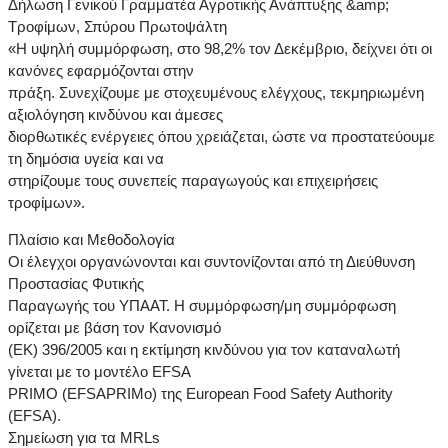
Δήλωση Γενικού Γραμματέα Αγροτικής Ανάπτυξης &amp;
Τροφίμων, Σπύρου Πρωτοψάλτη
«Η υψηλή συμμόρφωση, στο 98,2% τον Δεκέμβριο, δείχνει ότι οι
κανόνες εφαρμόζονται στην
πράξη. Συνεχίζουμε με στοχευμένους ελέγχους, τεκμηριωμένη
αξιολόγηση κινδύνου και άμεσες
διορθωτικές ενέργειες όπου χρειάζεται, ώστε να προστατεύουμε
τη δημόσια υγεία και να
στηρίζουμε τους συνεπείς παραγωγούς και επιχειρήσεις
τροφίμων».
Πλαίσιο και Μεθοδολογία
Οι έλεγχοι οργανώνονται και συντονίζονται από τη Διεύθυνση
Προστασίας Φυτικής
Παραγωγής του ΥΠΑΑΤ. Η συμμόρφωση/μη συμμόρφωση
ορίζεται με βάση τον Κανονισμό
(ΕΚ) 396/2005 και η εκτίμηση κινδύνου για τον καταναλωτή
γίνεται με το μοντέλο EFSA
PRIMO (EFSAPRIMo) της European Food Safety Authority
(EFSA).
Σημείωση για τα MRLs