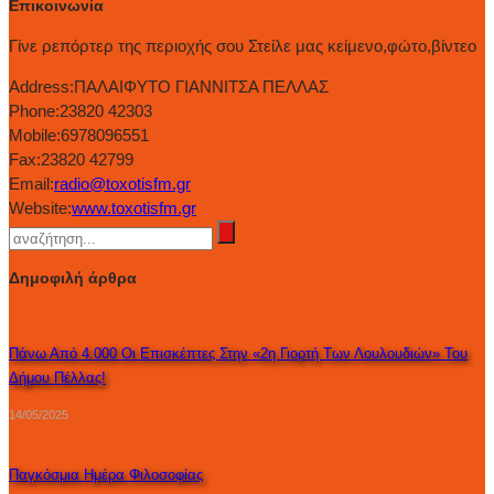
Επικοινωνία
Γίνε ρεπόρτερ της περιοχής σου Στείλε μας κείμενο,φώτο,βίντεο
Address:
ΠΑΛΑΙΦΥΤΟ ΓΙΑΝΝΙΤΣΑ ΠΕΛΛΑΣ
Phone:
23820 42303
Mobile:
6978096551
Fax:
23820 42799
Email:
radio@toxotisfm.gr
Website:
www.toxotisfm.gr
Δημοφιλή άρθρα
Πάνω Από 4.000 Οι Επισκέπτες Στην «2η Γιορτή Των Λουλουδιών» Του
Δήμου Πέλλας!
14/05/2025
Παγκόσμια Ημέρα Φιλοσοφίας