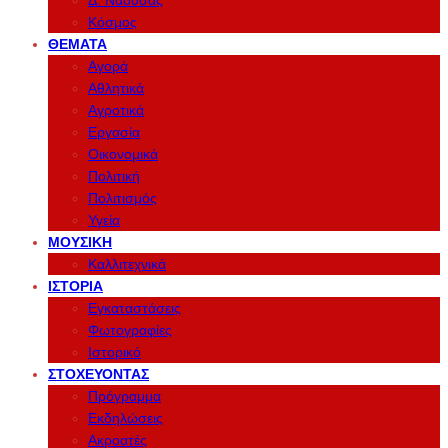
Δ. Νάουσας
Κόσμος
ΘΈΜΑΤΑ
Αγορά
Αθλητικά
Αγροτικά
Εργασία
Οικονομικά
Πολιτική
Πολιτισμός
Υγεία
ΜΟΥΣΙΚΉ
Καλλιτεχνικά
ΙΣΤΟΡΊΑ
Εγκαταστάσεις
Φωτογραφίες
Ιστορικό
ΣΤΟΧΕΎΟΝΤΑΣ
Πρόγραμμα
Εκδηλώσεις
Ακροατές