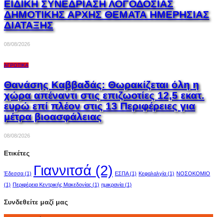
ΕΙΔΙΚΗ ΣΥΝΕΔΡΙΑΣΗ ΛΟΓΟΔΟΣΙΑΣ
ΔΗΜΟΤΙΚΗΣ ΑΡΧΗΣ ΘΕΜΑΤΑ ΗΜΕΡΗΣΙΑΣ
ΔΙΑΤΑΞΗΣ
08/08/2026
ΑΓΡΟΤΙΚΆ
Θανάσης Καββαδάς: Θωρακίζεται όλη η
χώρα απέναντι στις επιζωοτίες 12,5 εκατ.
ευρώ επί πλέον στις 13 Περιφέρειες για
μέτρα βιοασφάλειας
08/08/2026
Ετικέτες
Γιαννιτσά
(2)
Έδεσσα
(1)
ΕΣΠΑ
(1)
Κεφαλαλγία
(1)
ΝΟΣΟΚΟΜΙΟ
(1)
Περιφέρεια Κεντρικής Μακεδονίας
(1)
ημικρανία
(1)
Συνδεθείτε μαζί μας