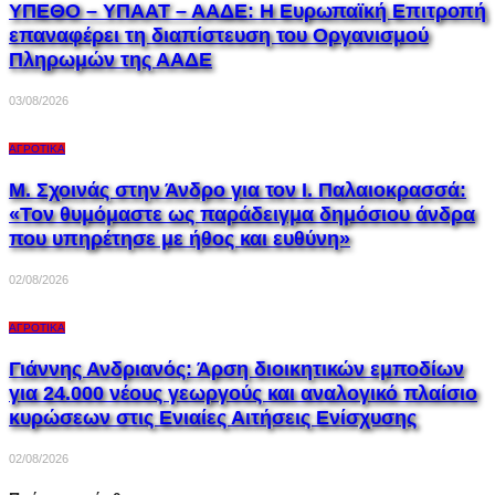
ΥΠΕΘΟ – ΥΠΑΑΤ – ΑΑΔΕ: H Ευρωπαϊκή Επιτροπή
επαναφέρει τη διαπίστευση του Οργανισμού
Πληρωμών της ΑΑΔΕ
03/08/2026
ΑΓΡΟΤΙΚΆ
Μ. Σχοινάς στην Άνδρο για τον Ι. Παλαιοκρασσά:
«Τον θυμόμαστε ως παράδειγμα δημόσιου άνδρα
που υπηρέτησε με ήθος και ευθύνη»
02/08/2026
ΑΓΡΟΤΙΚΆ
Γιάννης Ανδριανός: Άρση διοικητικών εμποδίων
για 24.000 νέους γεωργούς και αναλογικό πλαίσιο
κυρώσεων στις Ενιαίες Αιτήσεις Ενίσχυσης
02/08/2026