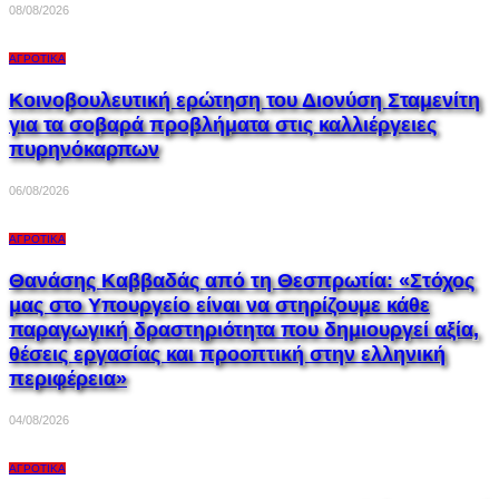
08/08/2026
ΑΓΡΟΤΙΚΆ
Κοινοβουλευτική ερώτηση του Διονύση Σταμενίτη
για τα σοβαρά προβλήματα στις καλλιέργειες
πυρηνόκαρπων
06/08/2026
ΑΓΡΟΤΙΚΆ
Θανάσης Καββαδάς από τη Θεσπρωτία: «Στόχος
μας στο Υπουργείο είναι να στηρίζουμε κάθε
παραγωγική δραστηριότητα που δημιουργεί αξία,
θέσεις εργασίας και προοπτική στην ελληνική
περιφέρεια»
04/08/2026
ΑΓΡΟΤΙΚΆ