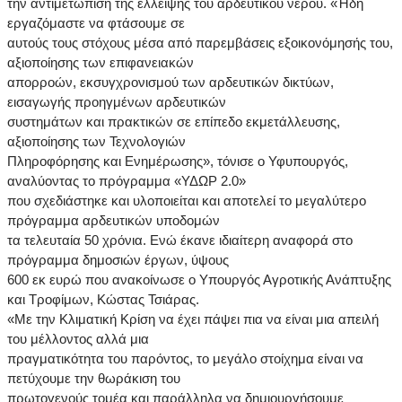
την αντιμετώπιση της έλλειψης του αρδευτικού νερού. «Ήδη
εργαζόμαστε να φτάσουμε σε
αυτούς τους στόχους μέσα από παρεμβάσεις εξοικονόμησής του,
αξιοποίησης των επιφανειακών
απορροών, εκσυγχρονισμού των αρδευτικών δικτύων,
εισαγωγής προηγμένων αρδευτικών
συστημάτων και πρακτικών σε επίπεδο εκμετάλλευσης,
αξιοποίησης των Τεχνολογιών
Πληροφόρησης και Ενημέρωσης», τόνισε ο Υφυπουργός,
αναλύοντας το πρόγραμμα «ΥΔΩΡ 2.0»
που σχεδιάστηκε και υλοποιείται και αποτελεί το μεγαλύτερο
πρόγραμμα αρδευτικών υποδομών
τα τελευταία 50 χρόνια. Ενώ έκανε ιδιαίτερη αναφορά στο
πρόγραμμα δημοσιών έργων, ύψους
600 εκ ευρώ που ανακοίνωσε ο Υπουργός Αγροτικής Ανάπτυξης
και Τροφίμων, Κώστας Τσιάρας.
«Με την Κλιματική Κρίση να έχει πάψει πια να είναι μια απειλή
του μέλλοντος αλλά μια
πραγματικότητα του παρόντος, το μεγάλο στοίχημα είναι να
πετύχουμε την θωράκιση του
πρωτογενούς τομέα και παράλληλα να δημιουργήσουμε