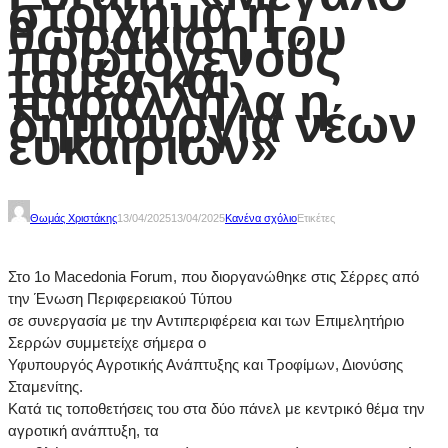
στοίχημα η
θωράκιση του
πρωτογενούς
τομέα και
παράλληλα η
δημιουργία νέων
ευκαιριών»
Θωμάς Χριστάκης
13/04/2025
13/04/2025
Κανένα σχόλιο
Ετικέτες
Στο 1ο Macedonia Forum, που διοργανώθηκε στις Σέρρες από
την Ένωση Περιφερειακού Τύπου
σε συνεργασία με την Αντιπεριφέρεια και των Επιμελητήριο
Σερρών συμμετείχε σήμερα ο
Υφυπουργός Αγροτικής Ανάπτυξης και Τροφίμων, Διονύσης
Σταμενίτης.
Κατά τις τοποθετήσεις του στα δύο πάνελ με κεντρικό θέμα την
αγροτική ανάπτυξη, τα