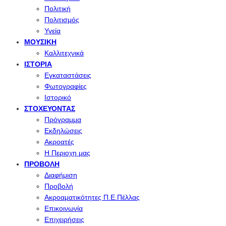
Πολιτική
Πολιτισμός
Υγεία
ΜΟΥΣΙΚΉ
Καλλιτεχνικά
ΙΣΤΟΡΊΑ
Εγκαταστάσεις
Φωτογραφίες
Ιστορικό
ΣΤΟΧΕΎΟΝΤΑΣ
Πρόγραμμα
Εκδηλώσεις
Ακροατές
Η Περιοχη μας
ΠΡΟΒΟΛΉ
Διαφήμιση
Προβολή
Ακροαματικότητες Π.Ε.Πέλλας
Επικοινωνία
Επιχειρήσεις