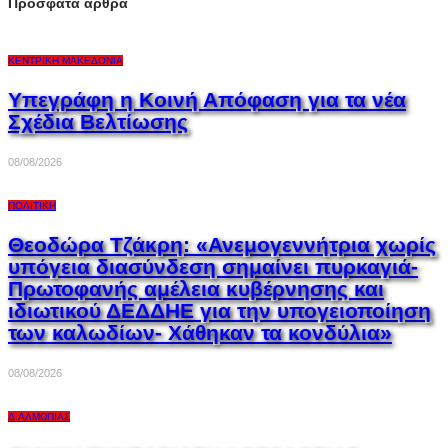
Πρόσφατα άρθρα
ΚΕΝΤΡΙΚΉ ΜΑΚΕΔΟΝΊΑ
Υπεγράφη η Κοινή Απόφαση για τα νέα
Σχέδια Βελτίωσης
08/08/2026
ΠΟΛΙΤΙΚΉ
Θεοδώρα Τζάκρη: «Ανεμογεννήτρια χωρίς
υπόγεια διασύνδεση σημαίνει πυρκαγιά-
Πρωτοφανής αμέλεια κυβέρνησης και
ιδιωτικού ΔΕΔΔΗΕ για την υπογειοποίηση
των καλωδίων- Χάθηκαν τα κονδύλια»
08/08/2026
Δ.ΑΛΜΩΠΊΑΣ