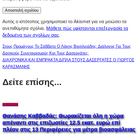
Αυτός ο ιστότοπος χρησιμοποιεί το Akismet για να μειώσει τα
ανεπιθύμητα σχόλια.
Μάθετε πώς υφίστανται επεξεργασία τα
δεδομένα των σχολίων σας
.
Στους Προμάχους Το Σάββατο Ο Λάκης Βασιλειάδης: Διάλογος Για Τους
Δασικούς Συνεταιρισμούς Και Τους Δασεργάτες:
ΔΙΑΧΡΟΝΙΚΑ ΚΑΙ ΕΜΠΡΑΚΤΑ ΔΙΠΛΑ ΣΤΟΥΣ ΔΑΣΕΡΓΑΤΕΣ Ο ΓΙΩΡΓΟΣ
ΚΑΡΑΣΜΑΝΗΣ
Δείτε επίσης...
ΑΓΡΟΤΙΚΆ
Θανάσης Καββαδάς: Θωρακίζεται όλη η χώρα
απέναντι στις επιζωοτίες 12,5 εκατ. ευρώ επί
πλέον στις 13 Περιφέρειες για μέτρα βιοασφάλειας