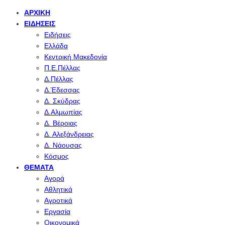
ΑΡΧΙΚΉ
ΕΙΔΉΣΕΙΣ
Ειδήσεις
Ελλάδα
Κεντρική Μακεδονία
Π.Ε.Πέλλας
Δ.Πέλλας
Δ.Έδεσσας
Δ. Σκύδρας
Δ.Αλμωπίας
Δ. Βέροιας
Δ. Αλεξάνδρειας
Δ. Νάουσας
Κόσμος
ΘΈΜΑΤΑ
Αγορά
Αθλητικά
Αγροτικά
Εργασία
Οικονομικά