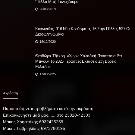
“Πέλλα Μαζί Συνεχίζουμε”
26/03/2019
Κορωνοϊός: 916 Νέα Κρούσματα, 16 Στην Πέλλα, 527 Οι
Διασωληνωμένοι
18/12/2020
Θεοδώρα Τζάκρη: «Χωρίς Χαλαζική Προστασία Θα
Μείνουν Το 2025 Τεράστιες Εκτάσεις Στη Βόρεια
Ελλάδα»
17/03/2025
Ακρόαση
Παρουσιάζονται προβλήματα κατά την ακρόαση;
Επικοινωνήστε μαζί μας...... στο 23820-42303
Μάκης Χρηστάκης 6932425259
Μάκης Γαβριηλίδης 6973780195