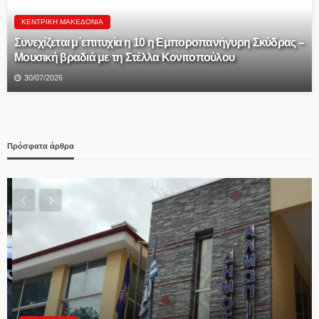
ΚΕΝΤΡΙΚΉ ΜΑΚΕΔΟΝΊΑ
Συνεχίζεται μ΄επιτυχία η 10 η Εμποροπανήγυρη Σκύδρας –
Μουσική βραδιά με τη Στέλλα Κονιτοπούλου
30/07/2026
Πρόσφατα άρθρα