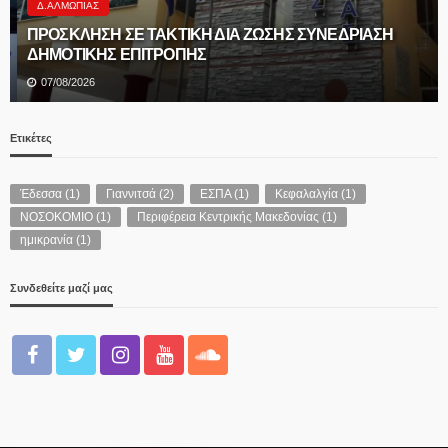
Δ.ΑΛΜΩΠΊΑΣ
ΠΡΟΣΚΛΗΣΗ ΣΕ ΤΑΚΤΙΚΗ ΔΙΑ ΖΩΣΗΣ ΣΥΝΕΔΡΙΑΣΗ
ΔΗΜΟΤΙΚΗΣ ΕΠΙΤΡΟΠΗΣ
07/08/2026
Ετικέτες
Έδεσσα
(1)
Γιαννιτσά
(2)
ΕΣΠΑ
(1)
Κεφαλαλγία
(1)
ΝΟΣΟΚΟΜΙΟ
(1)
Περιφέρεια Κεντρικής Μακεδονίας
(1)
ημικρανία
(1)
Συνδεθείτε μαζί μας