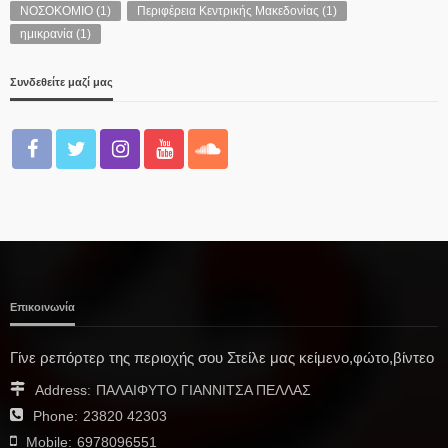
ΝΟΣΟΚΟΜΙΟ
(1)
Περιφέρεια Κεντρικής Μακεδονίας
(1)
ημικρανία
(1)
Συνδεθείτε μαζί μας
Επικοινωνία
Γίνε ρεπόρτερ της περιοχής σου Στείλε μας κείμενο,φώτο,βίντεο
Address:
ΠΑΛΑΙΦΥΤΟ ΓΙΑΝΝΙΤΣΑ ΠΕΛΛΑΣ
Phone:
23820 42303
Mobile:
6978096551