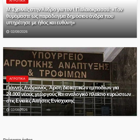
ΑΓΡΟΤΙΚΆ
Μ. Σχοινάς στην Άνδρο για τον Ι. Παλαιοκρασσά: «Τον
θυμόμαστε ως παράδειγμα δημόσιου άνδρα που
υπηρέτησε με ήθος και ευθύνη»
02/08/2026
ΑΓΡΟΤΙΚΆ
Γιάννης Ανδριανός: Άρση διοικητικών εμποδίων για
24.000 νέους γεωργούς και αναλογικό πλαίσιο κυρώσεων
στις Ενιαίες Αιτήσεις Ενίσχυσης
02/08/2026
Πρόσφατα άρθρα