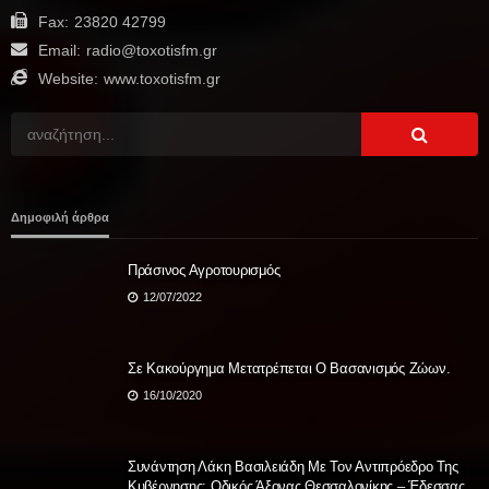
Fax:
23820 42799
Email:
radio@toxotisfm.gr
Website:
www.toxotisfm.gr
Δημοφιλή άρθρα
Πράσινος Αγροτουρισμός
12/07/2022
Σε Κακούργημα Μετατρέπεται Ο Βασανισμός Ζώων.
16/10/2020
Συνάντηση Λάκη Βασιλειάδη Με Τον Αντιπρόεδρο Της
Κυβέρνησης: Οδικός Άξονας Θεσσαλονίκης – Έδεσσας,