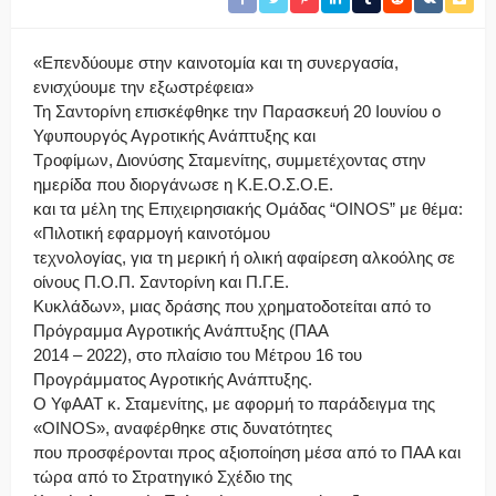
«Επενδύουμε στην καινοτομία και τη συνεργασία,
ενισχύουμε την εξωστρέφεια»
Τη Σαντορίνη επισκέφθηκε την Παρασκευή 20 Ιουνίου ο
Υφυπουργός Αγροτικής Ανάπτυξης και
Τροφίμων, Διονύσης Σταμενίτης, συμμετέχοντας στην
ημερίδα που διοργάνωσε η Κ.Ε.Ο.Σ.Ο.Ε.
και τα μέλη της Επιχειρησιακής Ομάδας “OINOS” με θέμα:
«Πιλοτική εφαρμογή καινοτόμου
τεχνολογίας, για τη μερική ή ολική αφαίρεση αλκοόλης σε
οίνους Π.Ο.Π. Σαντορίνη και Π.Γ.Ε.
Κυκλάδων», μιας δράσης που χρηματοδοτείται από το
Πρόγραμμα Αγροτικής Ανάπτυξης (ΠΑΑ
2014 – 2022), στο πλαίσιο του Μέτρου 16 του
Προγράμματος Αγροτικής Ανάπτυξης.
Ο ΥφΑΑΤ κ. Σταμενίτης, με αφορμή το παράδειγμα της
«OINOS», αναφέρθηκε στις δυνατότητες
που προσφέρονται προς αξιοποίηση μέσα από το ΠΑΑ και
τώρα από το Στρατηγικό Σχέδιο της