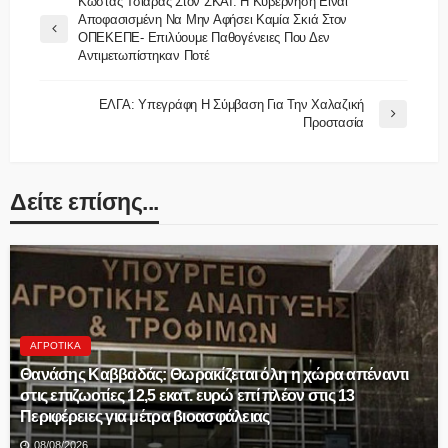
Κώστας Τσιάρας Στον ΣΚΑΪ: Η Κυβέρνηση Είναι
Αποφασισμένη Να Μην Αφήσει Καμία Σκιά Στον
ΟΠΕΚΕΠΕ- Επιλύουμε Παθογένειες Που Δεν
Αντιμετωπίστηκαν Ποτέ
ΕΛΓΑ: Υπεγράφη Η Σύμβαση Για Την Χαλαζική
Προστασία
Δείτε επίσης...
ΑΓΡΟΤΙΚΆ
Θανάσης Καββαδάς: Θωρακίζεται όλη η χώρα απέναντι
στις επιζωοτίες 12,5 εκατ. ευρώ επί πλέον στις 13
Περιφέρειες για μέτρα βιοασφάλειας
08/08/2026