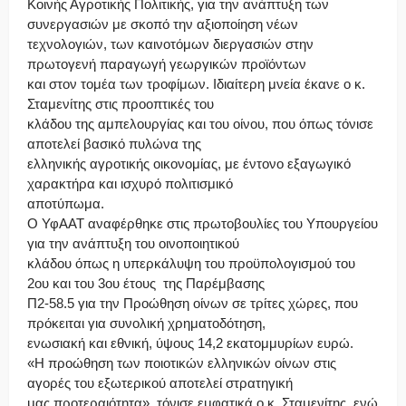
Κοινής Αγροτικής Πολιτικής, για την ανάπτυξη των
συνεργασιών με σκοπό την αξιοποίηση νέων
τεχνολογιών, των καινοτόμων διεργασιών στην
πρωτογενή παραγωγή γεωργικών προϊόντων
και στον τομέα των τροφίμων. Ιδιαίτερη μνεία έκανε ο κ.
Σταμενίτης στις προοπτικές του
κλάδου της αμπελουργίας και του οίνου, που όπως τόνισε
αποτελεί βασικό πυλώνα της
ελληνικής αγροτικής οικονομίας, με έντονο εξαγωγικό
χαρακτήρα και ισχυρό πολιτισμικό
αποτύπωμα.
Ο ΥφΑΑΤ αναφέρθηκε στις πρωτοβουλίες του Υπουργείου
για την ανάπτυξη του οινοποιητικού
κλάδου όπως η υπερκάλυψη του προϋπολογισμού του
2ου και του 3ου έτους της Παρέμβασης
Π2-58.5 για την Προώθηση οίνων σε τρίτες χώρες, που
πρόκειται για συνολική χρηματοδότηση,
ενωσιακή και εθνική, ύψους 14,2 εκατομμυρίων ευρώ.
«Η προώθηση των ποιοτικών ελληνικών οίνων στις
αγορές του εξωτερικού αποτελεί στρατηγική
μας προτεραιότητα», τόνισε εμφατικά ο κ. Σταμενίτης, ενώ