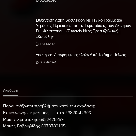
06/03/2020
Συνάντηση Λάκη Βασιλειάδη Με Γενικό Γραμματέα
Δημόσιας Περιουσίας Για Τις Περιπτώσεις Των Ακινήτων
Σε «Φιλιππάκου» (Συνοικία Νέας Τραπεζούντας),
«Καψάλη»:
13/06/2025
Ξεκίνησαν Διαγραμμίσεις Οδών Από Το Δήμο Πέλλας
05/04/2024
Ακρόαση
Παρουσιάζονται προβλήματα κατά την ακρόαση;
Επικοινωνήστε μαζί μας...... στο 23820-42303
Μάκης Χρηστάκης 6932425259
Μάκης Γαβριηλίδης 6973780195