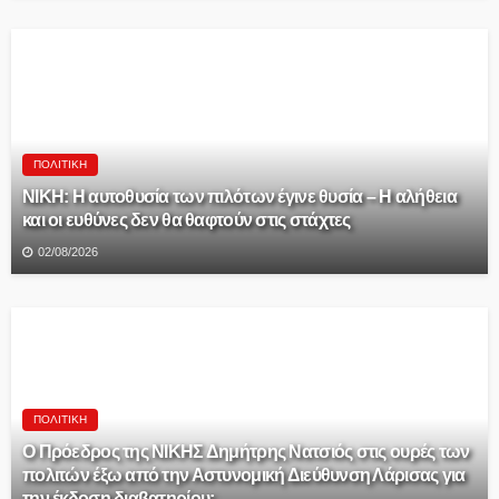
ΠΟΛΙΤΙΚΉ
ΝΙΚΗ: Η αυτοθυσία των πιλότων έγινε θυσία – Η αλήθεια
και οι ευθύνες δεν θα θαφτούν στις στάχτες
02/08/2026
ΠΟΛΙΤΙΚΉ
Ο Πρόεδρος της ΝΙΚΗΣ Δημήτρης Νατσιός στις ουρές των
πολιτών έξω από την Αστυνομική Διεύθυνση Λάρισας για
την έκδοση διαβατηρίου: