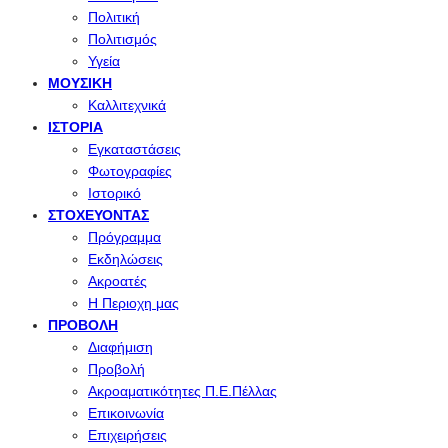
Πολιτική
Πολιτισμός
Υγεία
ΜΟΥΣΙΚΉ
Καλλιτεχνικά
ΙΣΤΟΡΊΑ
Εγκαταστάσεις
Φωτογραφίες
Ιστορικό
ΣΤΟΧΕΎΟΝΤΑΣ
Πρόγραμμα
Εκδηλώσεις
Ακροατές
Η Περιοχη μας
ΠΡΟΒΟΛΉ
Διαφήμιση
Προβολή
Ακροαματικότητες Π.Ε.Πέλλας
Επικοινωνία
Επιχειρήσεις