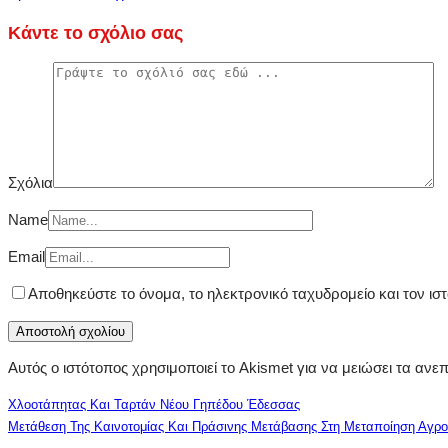
Κάντε το σχόλιο σας
Σχόλια
Name
Email
Αποθηκεύστε το όνομα, το ηλεκτρονικό ταχυδρομείο και τον ι
Αυτός ο ιστότοπος χρησιμοποιεί το Akismet για να μειώσει τα ανε
Χλοοτάπητας Και Ταρτάν Νέου Γηπέδου Έδεσσας
Μετάθεση Της Καινοτομίας Και Πράσινης Μετάβασης Στη Μεταποίηση Αγρο