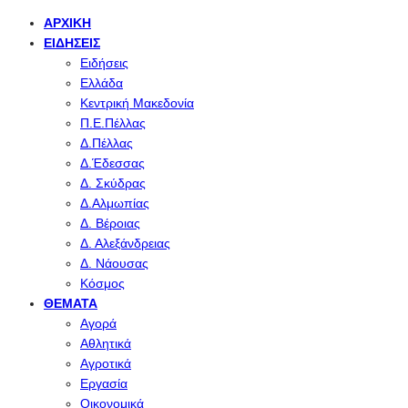
ΑΡΧΙΚΉ
ΕΙΔΉΣΕΙΣ
Ειδήσεις
Ελλάδα
Κεντρική Μακεδονία
Π.Ε.Πέλλας
Δ.Πέλλας
Δ.Έδεσσας
Δ. Σκύδρας
Δ.Αλμωπίας
Δ. Βέροιας
Δ. Αλεξάνδρειας
Δ. Νάουσας
Κόσμος
ΘΈΜΑΤΑ
Αγορά
Αθλητικά
Αγροτικά
Εργασία
Οικονομικά