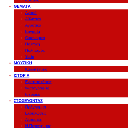
Κόσμος
ΘΈΜΑΤΑ
Αγορά
Αθλητικά
Αγροτικά
Εργασία
Οικονομικά
Πολιτική
Πολιτισμός
Υγεία
ΜΟΥΣΙΚΉ
Καλλιτεχνικά
ΙΣΤΟΡΊΑ
Εγκαταστάσεις
Φωτογραφίες
Ιστορικό
ΣΤΟΧΕΎΟΝΤΑΣ
Πρόγραμμα
Εκδηλώσεις
Ακροατές
Η Περιοχη μας