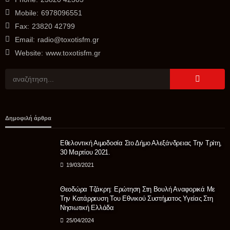
Mobile:
6978096551
Fax:
23820 42799
Email:
radio@toxotisfm.gr
Website:
www.toxotisfm.gr
ΑΓΡΟΤΙΚΆ
Θανάσης Καββαδάς: Θωρακίζεται όλη η χώρα απέναντι
Δημοφιλή άρθρα
στις επιζωοτίες 12,5 εκατ. ευρώ επί πλέον στις 13
Περιφέρειες για μέτρα βιοασφάλειας
Εθελοντική Αιμοδοσία Στο Δήμο Αλεξάνδρειας Την Τρίτη,
08/08/2026
30 Μαρτίου 2021.
19/03/2021
Θεοδώρα Τζάκρη: Ερώτηση Στη Βουλή Αναφορικά Με
Την Κατάρρευση Του Εθνικού Συστήματος Υγείας Στη
Νησιωτική Ελλάδα
25/04/2024