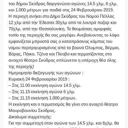
του δήμου Σκύδρας διοργανώνει αγώνες 14.5 χλμ, 6 χλμ.
και 1.000 μέτρων για παιδιά στις 24 Φεβρουάριου 2019.
Η περιοχή ανήκει στο Δήμο Σκύδρας του Νομού Πέλλας
12 χλμ από την Έδεσσα 30χλμ από τα λουτρά ποζαρ και
70χλμ. από την Θεσσαλονίκη. Το θαυμάσιας ομορφιάς
τοπίο της περιοχής θα σας μαγέψει. Ανεβαίνοντας το λόφο
εμφανίζεται μπροστά σας ο καταπράσινος κάμπος του
νόμου περιτριγυρισμένος από τα βουνά Όλυμπος, Βέρμιο,
Βόρας, Πάικο, Τζένα και Πίνοβο και τερματίζοντας στο
ανοιχτό θέατρο Σκύδρας απλώνεται η υπέροχη θέα όλης
της περιοχής!
Ημερομηνία διεξαγωγής των αγώνων :
Κυριακή 24 Φεβρουαρίου 2019 :
– Στις 11.00 εκκίνηση αγώνα 14.5 χλμ.
– Στις 11.15 εκκίνηση αγώνα 6 χλμ.
– Στις 11.15 εκκίνηση 1.000 μέτρων.
Η εκκίνηση και ο τερματισμός θα γίνει στο ανοιχτό θέατρο
Μαυροβουνίου Σκύδρας.
Δικαίωμα συμμετοχής:
Για την συμμετοχή στον αγώνα των 14.5 χλμ. και 6χλμ. θα