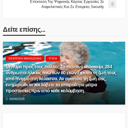
Επέκταση Της Ψηφιακής Κάρτας Εργασίας Σε
Ασφαλιστικές Και Σε Εταιρείες Security
Δείτε επίσης...
ΚΕΝΤΡΙΚΉ ΜΑΚΕΔΟΝΊΑ
ΥΓΕΊΑ
Μήνυμα προς τους πολίτες Το περσινό καλοκαίρι, 284
άνθρωποι ηλικίας άνω των 60 ετών έχασαν τη ζωή τους
από πνιγμό στη θάλασσα. Αν αγαπάτε τη ζωή σας,
ενημερωθείτε και λάβετε τα απαραίτητα μέτρα
προστασίας πριν από κάθε κολύμβηση.
09/08/2026