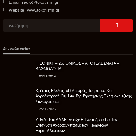
Email:
radio@toxotisfm.gr
Website:
www.toxotisfm.gr
ΠΟΛΙΤΙΚΉ
Θεοδώρα Τζάκρη: «Ανεμογεννήτρια χωρίς υπόγεια
διασύνδεση σημαίνει πυρκαγιά- Πρωτοφανής αμέλεια
Δημοφιλή άρθρα
κυβέρνησης και ιδιωτικού ΔΕΔΔΗΕ για την υπογειοποίηση
των καλωδίων- Χάθηκαν τα κονδύλια»
Γ’ ΕΘΝΙΚΗ – 2ος ΟΜΙΛΟΣ – ΑΠΟΤΕΛΕΣΜΑΤΑ –
08/08/2026
ΒΑΘΜΟΛΟΓΙΑ
03/11/2019
Χρήστος Κέλλας: «Πολιτισμός, Τουρισμός Και
Αγροδιατροφή Θεμέλια Της Στρατηγικής Ελληνοκινεζικής
Συνεργασίας»
25/06/2025
ΥΠΑΑΤ Και ΑΑΔΕ: Άνοιξε Η Πλατφόρμα Για Την
Ενίσχυση Αγοράς Λιπασμάτων Γεωργικών
Εκμεταλλεύσεων