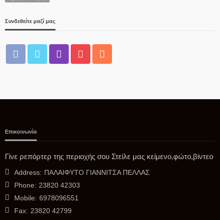
στον Άγιο Καλλίνικο Εδέσσης και στο ζωντανό έργο της
Μητροπόλεώς μας
Συνδεθείτε μαζί μας
09/08/2026
Επικοινωνία
ΚΕΝΤΡΙΚΉ ΜΑΚΕΔΟΝΊΑ
Γίνε ρεπόρτερ της περιοχής σου Στείλε μας κείμενο,φώτο,βίντεο
Υπεγράφη η Κοινή Απόφαση για τα νέα Σχέδια Βελτίωσης
Address:
ΠΑΛΑΙΦΥΤΟ ΓΙΑΝΝΙΤΣΑ ΠΕΛΛΑΣ
08/08/2026
Phone:
23820 42303
Mobile:
6978096551
Fax:
23820 42799