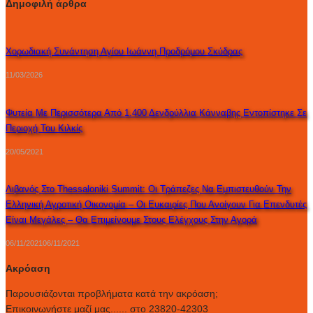
Δημοφιλή άρθρα
Χορωδιακή Συνάντηση Αγίου Ιωάννη Προδρόμου Σκύδρας
11/03/2026
Φυτεία Με Περισσότερα Από 1.400 Δενδρύλλια Κάνναβης Εντοπίστηκε Σε
Περιοχή Του Κιλκίς
20/05/2021
Λιβανός Στο Thessaloniki Summit: Οι Τράπεζες Να Εμπιστευθούν Την
Ελληνική Αγροτική Οικονομία – Οι Ευκαιρίες Που Ανοίγουν Για Επενδυτές
Είναι Μεγάλες – Θα Επιμείνουμε Στους Ελέγχους Στην Αγορά
06/11/2021
06/11/2021
Ακρόαση
Παρουσιάζονται προβλήματα κατά την ακρόαση;
Επικοινωνήστε μαζί μας...... στο 23820-42303