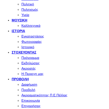
Πολιτική
Πολιτισμός
Υγεία
ΜΟΥΣΙΚΉ
Καλλιτεχνικά
ΙΣΤΟΡΊΑ
Εγκαταστάσεις
Φωτογραφίες
Ιστορικό
ΣΤΟΧΕΎΟΝΤΑΣ
Πρόγραμμα
Εκδηλώσεις
Ακροατές
Η Περιοχη μας
ΠΡΟΒΟΛΉ
Διαφήμιση
Προβολή
Ακροαματικότητες Π.Ε.Πέλλας
Επικοινωνία
Επιχειρήσεις