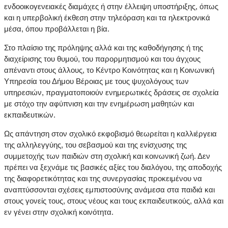
ενδοοικογενειακές διαμάχες ή στην έλλειψη υποστήριξης, όπως
και η υπερβολική έκθεση στην τηλεόραση και τα ηλεκτρονικά
μέσα, όπου προβάλλεται η βία.
Στο πλαίσιο της πρόληψης αλλά και της καθοδήγησης ή της
διαχείρισης του θυμού, του παρορμητισμού και του άγχους
απέναντι στους άλλους, το Κέντρο Κοινότητας και η Κοινωνική
Υπηρεσία του Δήμου Βέροιας με τους ψυχολόγους των
υπηρεσιών, πραγματοποιούν ενημερωτικές δράσεις σε σχολεία
με στόχο την αφύπνιση και την ενημέρωση μαθητών και
εκπαιδευτικών.
Ως απάντηση στον σχολικό εκφοβισμό θεωρείται η καλλιέργεια
της αλληλεγγύης, του σεβασμού και της ενίσχυσης της
συμμετοχής των παιδιών στη σχολική και κοινωνική ζωή. Δεν
πρέπει να ξεχνάμε τις βασικές αξίες του διαλόγου, της αποδοχής
της διαφορετικότητας και της συνεργασίας προκειμένου να
αναπτύσσονται σχέσεις εμπιστοσύνης ανάμεσα στα παιδιά και
στους γονείς τους, στους νέους και τους εκπαιδευτικούς, αλλά και
εν γένει στην σχολική κοινότητα.