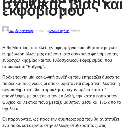
σχολικής βίας και
εκφοβισμού
Θωμάς Χριστάκης
07/03/2023
Κανένα σχόλιο
Ετικέτες
Η 6η Μαρτίου αποτελεί την αφορμή για ευαισθητοποίηση και
ενημέρωση όλων μας απέναντι στο σύγχρονο φαινόμενο της
ενδοσχολικής βίας και του ενδοσχολικού εκφοβισμού, που
αποκαλείται “Bullying”.
Πρόκειται για μία κοινωνική συνθήκη που επηρεάζει άμεσα τα
παιδιά και τους νέους οι οποίοι υφίστανται σωματική, λεκτική ή
συναισθηματική βία, απρόκλητα, οργανωμένα και κατ’
επανάληψη, με συνέπεια την επιβολή, την καταπίεση και τον
ψυχικό και λεκτικό πόνο μεταξύ μαθητών μέσα και έξω από το
σχολείο.
Οι παράγοντες, ως προς την συμπεριφορά που θα αναπτύξει
ένα παιδί, εστιάζονται στην έλλειψη σταθερότητας, στις