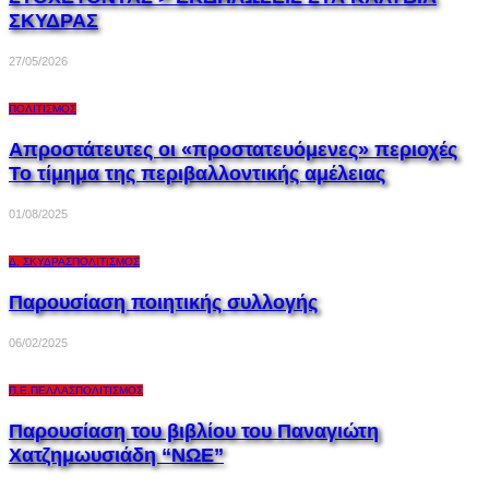
ΣΚΥΔΡΑΣ
27/05/2026
ΠΟΛΙΤΙΣΜΌΣ
Απροστάτευτες οι «προστατευόμενες» περιοχές
Το τίμημα της περιβαλλοντικής αμέλειας
01/08/2025
Δ. ΣΚΎΔΡΑΣ
ΠΟΛΙΤΙΣΜΌΣ
Παρουσίαση ποιητικής συλλογής
06/02/2025
Π.Ε.ΠΈΛΛΑΣ
ΠΟΛΙΤΙΣΜΌΣ
Παρουσίαση του βιβλίου του Παναγιώτη
Χατζημωυσιάδη “ΝΩΕ”