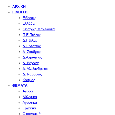
ΑΡΧΙΚΉ
ΕΙΔΉΣΕΙΣ
Ειδήσεις
Ελλάδα
Κεντρική Μακεδονία
Π.Ε.Πέλλας
Δ.Πέλλας
Δ.Έδεσσας
Δ. Σκύδρας
Δ.Αλμωπίας
Δ. Βέροιας
Δ. Αλεξάνδρειας
Δ. Νάουσας
Κόσμος
ΘΈΜΑΤΑ
Αγορά
Αθλητικά
Αγροτικά
Εργασία
Οικονομικά