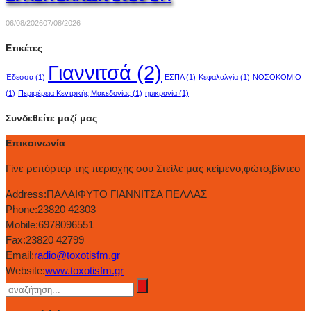
06/08/2026
07/08/2026
Ετικέτες
Γιαννιτσά
(2)
Έδεσσα
(1)
ΕΣΠΑ
(1)
Κεφαλαλγία
(1)
ΝΟΣΟΚΟΜΙΟ
(1)
Περιφέρεια Κεντρικής Μακεδονίας
(1)
ημικρανία
(1)
Συνδεθείτε μαζί μας
Επικοινωνία
Γίνε ρεπόρτερ της περιοχής σου Στείλε μας κείμενο,φώτο,βίντεο
Address:
ΠΑΛΑΙΦΥΤΟ ΓΙΑΝΝΙΤΣΑ ΠΕΛΛΑΣ
Phone:
23820 42303
Mobile:
6978096551
Fax:
23820 42799
Email:
radio@toxotisfm.gr
Website:
www.toxotisfm.gr