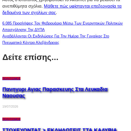
ανεπιθύμητα σχόλια.
Μάθετε πώς υφίστανται επεξεργασία τα
δεδομένα των σχολίων σας
.
6.085 Προσλήψεις Τον Φεβρουάριο Μέσω Των Ενεργητικών Πολιτικών
Απασχόλησης Της ΔΥΠΑ
Αναβάλλονται Οι Εκδηλώσεις Για Την Ημέρα Της Γυναίκας Στο
Πνευματικό Κέντρο Αλεξάνδρειας
Δείτε επίσης...
ΠΟΛΙΤΙΣΜΌΣ
Πανηγυρι Αγιας Παρασκευης Στα Λευκαδια
Ναουσας
19/07/2026
ΠΟΛΙΤΙΣΜΌΣ
ΣΤΟΧΕΥΟΝΤΑΣ > ΕΚΔΗΛΩΣΕΙΣ ΣΤΑ ΚΑΛΥΒΙΑ