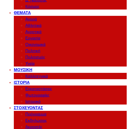
Δ. Νάουσας
Κόσμος
ΘΈΜΑΤΑ
Αγορά
Αθλητικά
Αγροτικά
Εργασία
Οικονομικά
Πολιτική
Πολιτισμός
Υγεία
ΜΟΥΣΙΚΉ
Καλλιτεχνικά
ΙΣΤΟΡΊΑ
Εγκαταστάσεις
Φωτογραφίες
Ιστορικό
ΣΤΟΧΕΎΟΝΤΑΣ
Πρόγραμμα
Εκδηλώσεις
Ακροατές