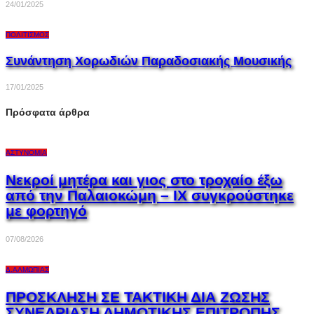
24/01/2025
ΠΟΛΙΤΙΣΜΌΣ
Συνάντηση Χορωδιών Παραδοσιακής Μουσικής
17/01/2025
Πρόσφατα άρθρα
ΑΣΤΥΝΟΜΊΑ
Νεκροί μητέρα και γιος στο τροχαίο έξω
από την Παλαιοκώμη – ΙΧ συγκρούστηκε
με φορτηγό
07/08/2026
Δ.ΑΛΜΩΠΊΑΣ
ΠΡΟΣΚΛΗΣΗ ΣΕ ΤΑΚΤΙΚΗ ΔΙΑ ΖΩΣΗΣ
ΣΥΝΕΔΡΙΑΣΗ ΔΗΜΟΤΙΚΗΣ ΕΠΙΤΡΟΠΗΣ